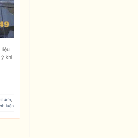
liệu
 ý khi
ai ươn
,
nh luận