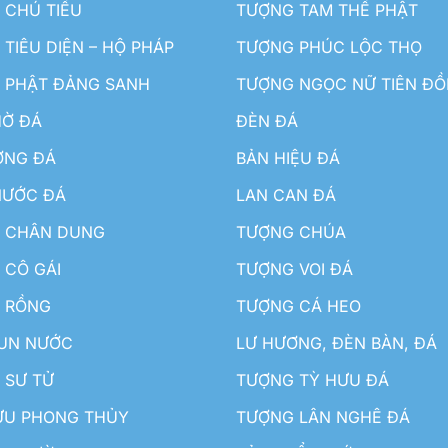
 CHÚ TIỂU
TƯỢNG TAM THẾ PHẬT
TIÊU DIỆN – HỘ PHÁP
TƯỢNG PHÚC LỘC THỌ
 PHẬT ĐẢNG SANH
TƯỢNG NGỌC NỮ TIÊN Đ
HỜ ĐÁ
ĐÈN ĐÁ
ƠNG ĐÁ
BẢN HIỆU ĐÁ
NƯỚC ĐÁ
LAN CAN ĐÁ
 CHÂN DUNG
TƯỢNG CHÚA
 CÔ GÁI
TƯỢNG VOI ĐÁ
 RỒNG
TƯỢNG CÁ HEO
HUN NƯỚC
LƯ HƯƠNG, ĐÈN BÀN, ĐÁ
 SƯ TỬ
TƯỢNG TỲ HƯU ĐÁ
ƯU PHONG THỦY
TƯỢNG LÂN NGHÊ ĐÁ