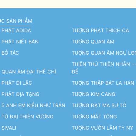
ỤC SẢN PHẨM
 PHẬT ADIDA
TƯỢNG PHẬT THÍCH CA
PHẬT NIẾT BÀN
TƯỢNG QUAN ÂM
 BỒ TÁC
TƯỢNG QUAN ÂM NGỰ LO
THIÊN THỦ THIÊN NHÃN –
QUAN ÂM ĐẠI THẾ CHÍ
ĐỀ
PHẬT DI LẶC
TƯỢNG THẬP BÁT LA HÁN
 PHẬT ĐỊA TẠNG
TƯỢNG KIM CANG
5 ANH EM KIỀU NHƯ TRẦN
TƯỢNG ĐẠT MA SƯ TỔ
TỨ ĐẠI THIÊN VƯƠNG
TƯỢNG MẬT TÔNG
SIVALI
TƯỢNG VƯỜN LÂM TỲ NY