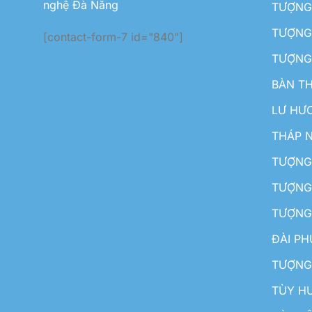
nghệ Đà Nẵng
TƯỢNG
TƯỢNG 
[contact-form-7 id="840"]
TƯỢNG
BÀN T
LƯ HƯ
THÁP 
TƯỢNG
TƯỢNG
TƯỢNG
ĐÀI P
TƯỢNG
TÙY H