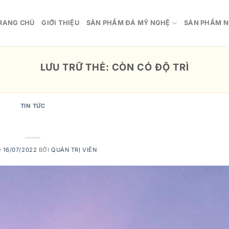
RANG CHỦ
GIỚI THIỆU
SẢN PHẨM ĐÁ MỸ NGHỆ
SẢN PHẨM N
LƯU TRỮ THẺ:
CÒN CÓ ĐỘ TRÌ
TIN TỨC
M ĐẸP VÀ CHẤT LƯỢNG Ở ĐÂU?
O
16/07/2022
BỞI
QUẢN TRỊ VIÊN