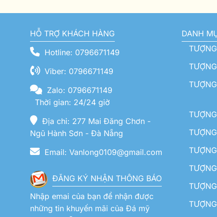
HỖ TRỢ KHÁCH HÀNG
DANH M
TƯỢNG
Hotline: 0796671149
TƯỢNG 
Viber: 0796671149
TƯỢNG
Zalo: 0796671149
Thời gian: 24/24 giờ
TƯỢNG 
Địa chỉ: 277 Mai Đăng Chơn -
TƯỢNG 
Ngũ Hành Sơn - Đà Nẵng
TƯỢNG
Email: Vanlong0109@gmail.com
TƯỢNG 
ĐĂNG KÝ NHẬN THÔNG BÁO
TƯỢNG 
Nhập emai của bạn để nhận được
TƯỢNG 
những tin khuyến mãi của Đá mỹ