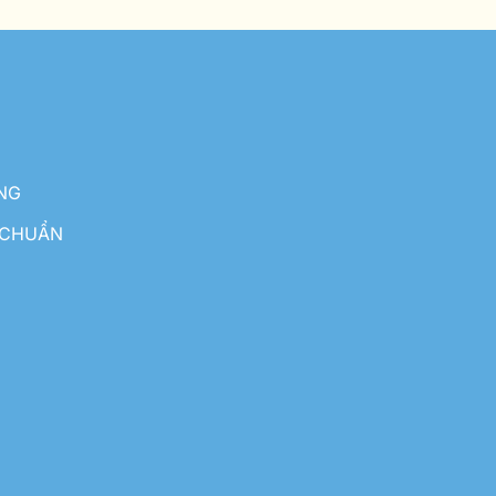
NG
 CHUẨN