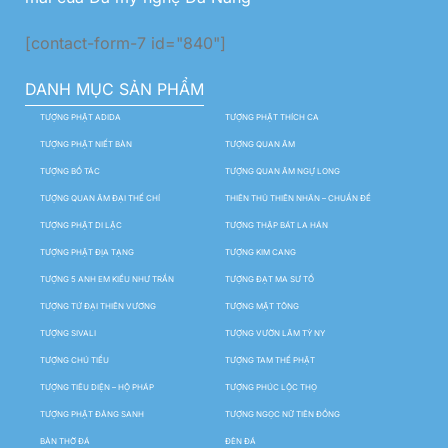
[contact-form-7 id="840"]
DANH MỤC SẢN PHẨM
TƯỢNG PHẬT ADIDA
TƯỢNG PHẬT THÍCH CA
TƯỢNG PHẬT NIẾT BÀN
TƯỢNG QUAN ÂM
TƯỢNG BỒ TÁC
TƯỢNG QUAN ÂM NGỰ LONG
TƯỢNG QUAN ÂM ĐẠI THẾ CHÍ
THIÊN THỦ THIÊN NHÃN – CHUẨN ĐỀ
TƯỢNG PHẬT DI LẶC
TƯỢNG THẬP BÁT LA HÁN
TƯỢNG PHẬT ĐỊA TẠNG
TƯỢNG KIM CANG
TƯỢNG 5 ANH EM KIỀU NHƯ TRẦN
TƯỢNG ĐẠT MA SƯ TỔ
TƯỢNG TỨ ĐẠI THIÊN VƯƠNG
TƯỢNG MẬT TÔNG
TƯỢNG SIVALI
TƯỢNG VƯỜN LÂM TỲ NY
TƯỢNG CHÚ TIỂU
TƯỢNG TAM THẾ PHẬT
TƯỢNG TIÊU DIỆN – HỘ PHÁP
TƯỢNG PHÚC LỘC THỌ
TƯỢNG PHẬT ĐẢNG SANH
TƯỢNG NGỌC NỮ TIÊN ĐỒNG
BÀN THỜ ĐÁ
ĐÈN ĐÁ