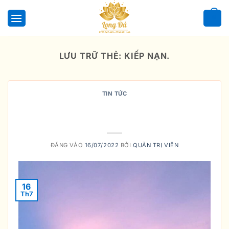
Bỏ
qua
0
nội
dung
LƯU TRỮ THẺ:
KIẾP NẠN.
TIN TỨC
TƯỢNG PHẬT QUAN ÂM ĐẸP VÀ
CHẤT LƯỢNG Ở ĐÂU?
ĐĂNG VÀO
16/07/2022
BỞI
QUẢN TRỊ VIÊN
16
Th7