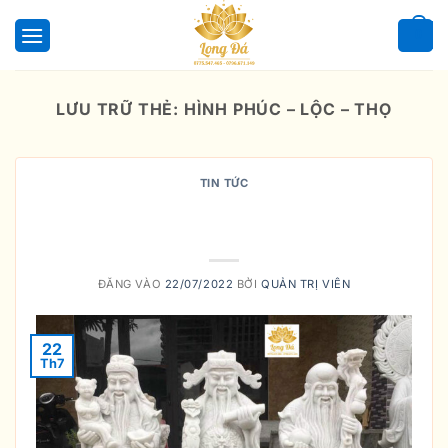
Bỏ
qua
0
nội
dung
LƯU TRỮ THẺ:
HÌNH PHÚC – LỘC – THỌ
TIN TỨC
1. Truyền thuyết ba ông Phúc – Lộc
– Thọ
ĐĂNG VÀO
22/07/2022
BỞI
QUẢN TRỊ VIÊN
22
Th7