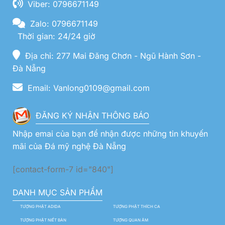
Viber: 0796671149
Zalo: 0796671149
Thời gian: 24/24 giờ
Địa chỉ: 277 Mai Đăng Chơn - Ngũ Hành Sơn -
Đà Nẵng
Email: Vanlong0109@gmail.com
ĐĂNG KÝ NHẬN THÔNG BÁO
Nhập emai của bạn để nhận được những tin khuyến
mãi của Đá mỹ nghệ Đà Nẵng
[contact-form-7 id="840"]
DANH MỤC SẢN PHẨM
TƯỢNG PHẬT ADIDA
TƯỢNG PHẬT THÍCH CA
TƯỢNG PHẬT NIẾT BÀN
TƯỢNG QUAN ÂM