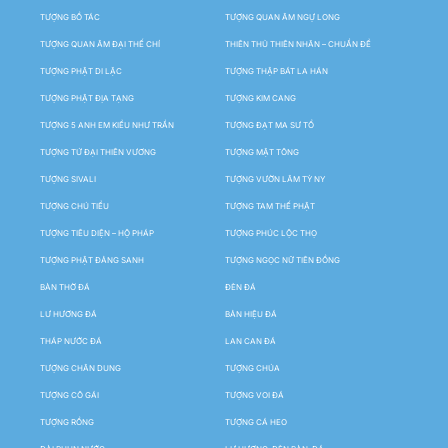
TƯỢNG BỒ TÁC
TƯỢNG QUAN ÂM NGỰ LONG
TƯỢNG QUAN ÂM ĐẠI THẾ CHÍ
THIÊN THỦ THIÊN NHÃN – CHUẨN ĐỀ
TƯỢNG PHẬT DI LẶC
TƯỢNG THẬP BÁT LA HÁN
TƯỢNG PHẬT ĐỊA TẠNG
TƯỢNG KIM CANG
TƯỢNG 5 ANH EM KIỀU NHƯ TRẦN
TƯỢNG ĐẠT MA SƯ TỔ
TƯỢNG TỨ ĐẠI THIÊN VƯƠNG
TƯỢNG MẬT TÔNG
TƯỢNG SIVALI
TƯỢNG VƯỜN LÂM TỲ NY
TƯỢNG CHÚ TIỂU
TƯỢNG TAM THẾ PHẬT
TƯỢNG TIÊU DIỆN – HỘ PHÁP
TƯỢNG PHÚC LỘC THỌ
TƯỢNG PHẬT ĐẢNG SANH
TƯỢNG NGỌC NỮ TIÊN ĐỒNG
BÀN THỜ ĐÁ
ĐÈN ĐÁ
LƯ HƯƠNG ĐÁ
BẢN HIỆU ĐÁ
THÁP NƯỚC ĐÁ
LAN CAN ĐÁ
TƯỢNG CHÂN DUNG
TƯỢNG CHÚA
TƯỢNG CÔ GÁI
TƯỢNG VOI ĐÁ
TƯỢNG RỒNG
TƯỢNG CÁ HEO