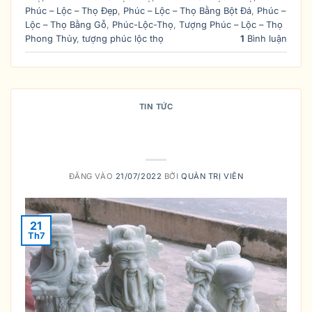
Phúc – Lộc – Thọ Đẹp
,
Phúc – Lộc – Thọ Bằng Bột Đá
,
Phúc –
Lộc – Thọ Bằng Gỗ
,
Phúc-Lộc-Thọ
,
Tượng Phúc – Lộc – Thọ
Phong Thủy
,
tượng phúc lộc thọ
1
Bình luận
TIN TỨC
Những điều cần lưu ý khi bày
tượng Phúc – Lộc – Thọ
ĐĂNG VÀO
21/07/2022
BỞI
QUẢN TRỊ VIÊN
21
Th7