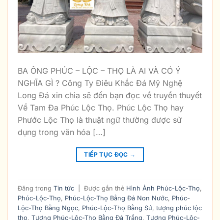
BA ÔNG PHÚC – LỘC – THỌ LÀ AI VÀ CÓ Ý
NGHĨA GÌ ? Công Ty Điêu Khắc Đá Mỹ Nghệ
Long Đá xin chia sẽ đến bạn đọc về truyền thuyết
Về Tam Đa Phúc Lộc Thọ. Phúc Lộc Thọ hay
Phước Lộc Thọ là thuật ngữ thường được sử
dụng trong văn hóa […]
TIẾP TỤC ĐỌC
→
Đăng trong
Tin tức
|
Được gắn thẻ
Hình Ảnh Phúc-Lộc-Thọ
,
Phúc-Lộc-Thọ
,
Phúc-Lộc-Thọ Bằng Đá Non Nước
,
Phúc-
Lộc-Thọ Bằng Ngọc
,
Phúc-Lộc-Thọ Bằng Sứ
,
tượng phúc lộc
thọ
,
Tượng Phúc-Lộc-Thọ Bằng Đá Trắng
,
Tượng Phúc-Lộc-