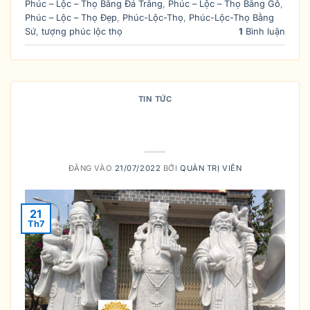
Phúc – Lộc – Thọ Bằng Đá Trắng
,
Phúc – Lộc – Thọ Bằng Gỗ
,
Phúc – Lộc – Thọ Đẹp
,
Phúc-Lộc-Thọ
,
Phúc-Lộc-Thọ Bằng
Sứ
,
tượng phúc lộc thọ
1
Bình luận
TIN TỨC
BA ÔNG PHÚC – LỘC – THỌ LÀ AI
VÀ CÓ Ý NGHĨA GÌ ?
ĐĂNG VÀO
21/07/2022
BỞI
QUẢN TRỊ VIÊN
21
Th7