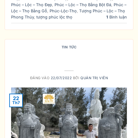
Phúc – Lộc – Thọ Đẹp
,
Phúc – Lộc – Thọ Bằng Bột Đá
,
Phúc –
Lộc – Thọ Bằng Gỗ
,
Phúc-Lộc-Thọ
,
Tượng Phúc – Lộc – Thọ
Phong Thủy
,
tượng phúc lộc thọ
1
Bình luận
TIN TỨC
Câu chuyện về 3 nhân vật có thật
trong lịch sử
ĐĂNG VÀO
22/07/2022
BỞI
QUẢN TRỊ VIÊN
22
Th7