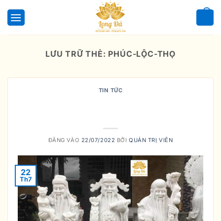
Bỏ
qua
0
nội
dung
LƯU TRỮ THẺ:
PHÚC-LỘC-THỌ
TIN TỨC
1. Truyền thuyết ba ông Phúc – Lộc
– Thọ
ĐĂNG VÀO
22/07/2022
BỞI
QUẢN TRỊ VIÊN
22
Th7