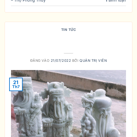
– Thọ Phong Thủy
1
Bình luận
TIN TỨC
Những điều cần lưu ý khi bày
tượng Phúc – Lộc – Thọ
ĐĂNG VÀO
21/07/2022
BỞI
QUẢN TRỊ VIÊN
21
Th7