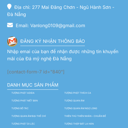
Địa chỉ: 277 Mai Đăng Chơn - Ngũ Hành Sơn -
Đà Nẵng
Email: Vanlong0109@gmail.com
ĐĂNG KÝ NHẬN THÔNG BÁO
Nhập emai của bạn để nhận được những tin khuyến
mãi của Đá mỹ nghệ Đà Nẵng
[contact-form-7 id="840"]
DANH MỤC SẢN PHẨM
TƯỢNG PHẬT ADIDA
TƯỢNG PHẬT THÍCH CA
TƯỢNG PHẬT NIẾT BÀN
TƯỢNG QUAN ÂM
TƯỢNG BỒ TÁC
TƯỢNG QUAN ÂM NGỰ LONG
TƯỢNG QUAN ÂM ĐẠI THẾ CHÍ
THIÊN THỦ THIÊN NHÃN – CHUẨN ĐỀ
TƯỢNG PHẬT DI LẶC
TƯỢNG THẬP BÁT LA HÁN