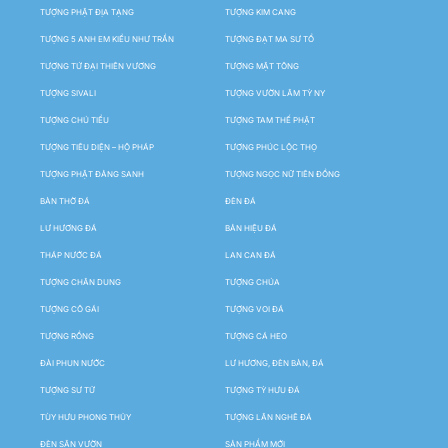
TƯỢNG PHẬT ĐỊA TẠNG
TƯỢNG KIM CANG
TƯỢNG 5 ANH EM KIỀU NHƯ TRẦN
TƯỢNG ĐẠT MA SƯ TỔ
TƯỢNG TỨ ĐẠI THIÊN VƯƠNG
TƯỢNG MẬT TÔNG
TƯỢNG SIVALI
TƯỢNG VƯỜN LÂM TỲ NY
TƯỢNG CHÚ TIỂU
TƯỢNG TAM THẾ PHẬT
TƯỢNG TIÊU DIỆN – HỘ PHÁP
TƯỢNG PHÚC LỘC THỌ
TƯỢNG PHẬT ĐẢNG SANH
TƯỢNG NGỌC NỮ TIÊN ĐỒNG
BÀN THỜ ĐÁ
ĐÈN ĐÁ
LƯ HƯƠNG ĐÁ
BẢN HIỆU ĐÁ
THÁP NƯỚC ĐÁ
LAN CAN ĐÁ
TƯỢNG CHÂN DUNG
TƯỢNG CHÚA
TƯỢNG CÔ GÁI
TƯỢNG VOI ĐÁ
TƯỢNG RỒNG
TƯỢNG CÁ HEO
ĐÀI PHUN NƯỚC
LƯ HƯƠNG, ĐÈN BÀN, ĐÁ
TƯỢNG SƯ TỬ
TƯỢNG TỲ HƯU ĐÁ
TÙY HƯU PHONG THỦY
TƯỢNG LÂN NGHÊ ĐÁ
ĐÈN SÂN VƯỜN
SẢN PHẨM MỚI