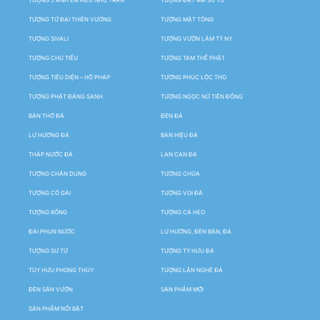
TƯỢNG TỨ ĐẠI THIÊN VƯƠNG
TƯỢNG MẬT TÔNG
TƯỢNG SIVALI
TƯỢNG VƯỜN LÂM TỲ NY
TƯỢNG CHÚ TIỂU
TƯỢNG TAM THẾ PHẬT
TƯỢNG TIÊU DIỆN – HỘ PHÁP
TƯỢNG PHÚC LỘC THỌ
TƯỢNG PHẬT ĐẢNG SANH
TƯỢNG NGỌC NỮ TIÊN ĐỒNG
BÀN THỜ ĐÁ
ĐÈN ĐÁ
LƯ HƯƠNG ĐÁ
BẢN HIỆU ĐÁ
THÁP NƯỚC ĐÁ
LAN CAN ĐÁ
TƯỢNG CHÂN DUNG
TƯỢNG CHÚA
TƯỢNG CÔ GÁI
TƯỢNG VOI ĐÁ
TƯỢNG RỒNG
TƯỢNG CÁ HEO
ĐÀI PHUN NƯỚC
LƯ HƯƠNG, ĐÈN BÀN, ĐÁ
TƯỢNG SƯ TỬ
TƯỢNG TỲ HƯU ĐÁ
TÙY HƯU PHONG THỦY
TƯỢNG LÂN NGHÊ ĐÁ
ĐÈN SÂN VƯỜN
SẢN PHẨM MỚI
SẢN PHẨM NỔI BẬT