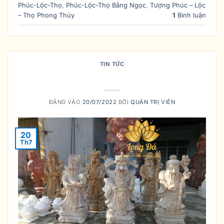
Phúc-Lộc-Thọ
,
Phúc-Lộc-Thọ Bằng Ngọc
,
Tượng Phúc – Lộc
– Thọ Phong Thủy
1
Bình luận
TIN TỨC
Tìm Hiểu Về Phúc-Lộc-Thọ
ĐĂNG VÀO
20/07/2022
BỞI
QUẢN TRỊ VIÊN
20
Th7