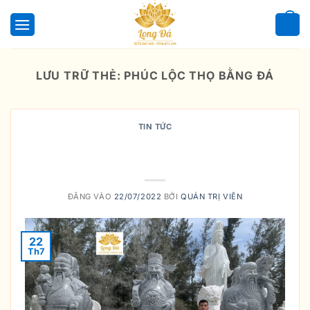
Bỏ
qua
0
nội
dung
LƯU TRỮ THẺ:
PHÚC LỘC THỌ BẰNG ĐÁ
TIN TỨC
Câu chuyện về 3 nhân vật có thật
trong lịch sử
ĐĂNG VÀO
22/07/2022
BỞI
QUẢN TRỊ VIÊN
22
Th7