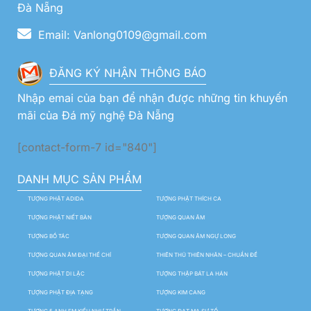
Đà Nẵng
Email: Vanlong0109@gmail.com
ĐĂNG KÝ NHẬN THÔNG BÁO
Nhập emai của bạn để nhận được những tin khuyến
mãi của Đá mỹ nghệ Đà Nẵng
[contact-form-7 id="840"]
DANH MỤC SẢN PHẨM
TƯỢNG PHẬT ADIDA
TƯỢNG PHẬT THÍCH CA
TƯỢNG PHẬT NIẾT BÀN
TƯỢNG QUAN ÂM
TƯỢNG BỒ TÁC
TƯỢNG QUAN ÂM NGỰ LONG
TƯỢNG QUAN ÂM ĐẠI THẾ CHÍ
THIÊN THỦ THIÊN NHÃN – CHUẨN ĐỀ
TƯỢNG PHẬT DI LẶC
TƯỢNG THẬP BÁT LA HÁN
TƯỢNG PHẬT ĐỊA TẠNG
TƯỢNG KIM CANG
TƯỢNG 5 ANH EM KIỀU NHƯ TRẦN
TƯỢNG ĐẠT MA SƯ TỔ