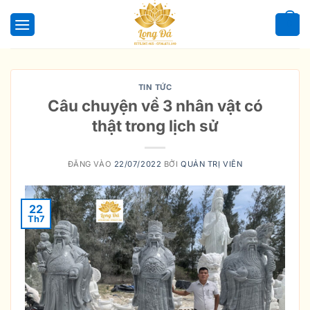
Bỏ
qua
0
nội
dung
TIN TỨC
Câu chuyện về 3 nhân vật có
thật trong lịch sử
ĐĂNG VÀO
22/07/2022
BỞI
QUẢN TRỊ VIÊN
22
Th7