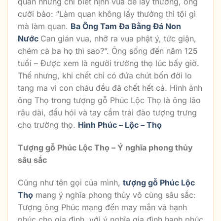
quan nhưng chỉ biết nịnh vua để lấy thưởng, ông
cười bảo: “Làm quan không lấy thưởng thì tội gì
mà làm quan.
Ba Ông Tam Đa Bằng Đá Non
Nước
Can gián vua, nhỡ ra vua phật ý, tức giận,
chém cả ba họ thì sao?”. Ông sống đến năm 125
tuổi – Được xem là người trường thọ lúc bấy giờ.
Thế nhưng, khi chết chỉ có đứa chút bốn đời lo
tang ma vì con cháu đều đã chết hết cả. Hình ảnh
ông Thọ trong tượng gỗ Phúc Lộc Thọ là ông lão
râu dài, đầu hói và tay cầm trái đào tượng trưng
cho trường thọ.
Hình Phúc – Lộc – Thọ
Tượng gỗ Phúc Lộc Thọ – Ý nghĩa phong thủy
sâu sắc
Cũng như tên gọi của mình,
tượng gỗ Phúc Lộc
Thọ
mang ý nghĩa phong thủy vô cùng sâu sắc:
Tượng ông Phúc mang đến may mắn và hạnh
phúc cho gia đình, với ý nghĩa gia đình hạnh phúc