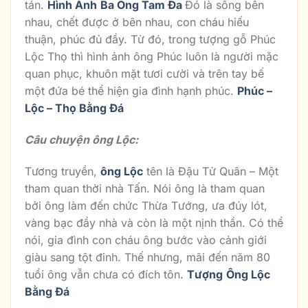
tán.
Hình Ảnh
Ba Ông Tam Đa
Đó là sống bên
nhau, chết được ở bên nhau, con cháu hiếu
thuận, phúc đủ đầy. Từ đó, trong tượng gỗ Phúc
Lộc Thọ thì hình ảnh ông Phúc luôn là người mặc
quan phục, khuôn mặt tươi cười và trên tay bế
một đứa bé thể hiện gia đình hạnh phúc.
Phúc –
Lộc – Thọ Bằng Đá
Câu chuyện ông Lộc:
Tương truyền,
ông Lộc
tên là Đậu Tử Quân – Một
tham quan thời nhà Tấn. Nói ông là tham quan
bởi ông làm đến chức Thừa Tướng, ưa đúy lót,
vàng bạc đầy nhà và còn là một nịnh thần. Có thể
nói, gia đình con cháu ông bước vào cảnh giới
giàu sang tột đỉnh. Thế nhưng, mãi đến năm 80
tuổi ông vẫn chưa có đích tôn.
Tượng
Ông Lộc
Bằng Đá