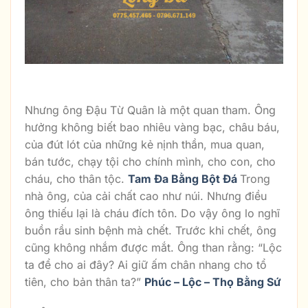
Tượng Tam Đa Bằng Đá
Nhưng ông Đậu Từ Quân là một quan tham. Ông
hưởng không biết bao nhiêu vàng bạc, châu báu,
của đút lót của những kẻ nịnh thần, mua quan,
bán tước, chạy tội cho chính mình, cho con, cho
cháu, cho thân tộc.
Tam Đa Bằng Bột Đá
Trong
nhà ông, của cải chất cao như núi. Nhưng điều
ông thiếu lại là cháu đích tôn. Do vậy ông lo nghĩ
buồn rầu sinh bệnh mà chết. Trước khi chết, ông
cũng không nhắm được mắt. Ông than rằng: “Lộc
ta để cho ai đây? Ai giữ ấm chân nhang cho tổ
tiên, cho bản thân ta?”
Phúc – Lộc – Thọ Bằng Sứ