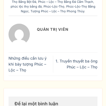
Thọ Bằng Bột Đá
,
Phúc – Lộc – Thọ Bằng Đá Cẩm Thạch
,
phúc lộc thọ bằng đá
,
Phúc-Lộc-Thọ
,
Phúc-Lộc-Thọ Bằng
Ngọc
,
Tượng Phúc – Lộc – Thọ Phong Thủy
.
QUẢN TRỊ VIÊN
Những điều cần lưu ý
1. Truyền thuyết ba ông
khi bày tượng Phúc –
Phúc – Lộc – Thọ
Lộc – Thọ
Để lại một bình luận