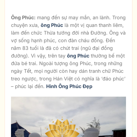
Ba Ông Tam Đa Bằng Đá
Ông Phúc:
mang đến sự may mắn, an lành. Trong
chuyện xưa,
ông Phúc
là một vị quan thanh liêm,
làm đến chức Thừa tướng đời nhà Đường. Ông và
vợ sống hạnh phúc, con đàn cháu đống. Đến
năm 83 tuổi là đã có chút trai (ngũ đại đồng
đường). Vì vậy, trên tay
ông Phúc
thường bế một
đứa bé trai. Ngoài tượng ông Phúc, trong những
ngày Tết, mọi người còn hay dán tranh chữ Phúc
treo ngược, trong Hán Việt có nghĩa là ‘đáo phúc’
– phúc lại đến.
Hình Ông Phúc Đẹp