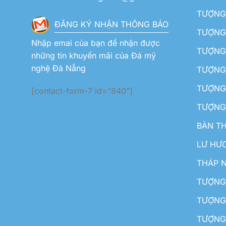
TƯỢNG 
ĐĂNG KÝ NHẬN THÔNG BÁO
TƯỢNG 
Nhập emai của bạn để nhận được
TƯỢNG 
những tin khuyến mãi của Đá mỹ
nghệ Đà Nẵng
TƯỢNG
TƯỢNG 
[contact-form-7 id="840"]
TƯỢNG
BÀN T
LƯ HƯ
THÁP 
TƯỢNG
TƯỢNG
TƯỢNG