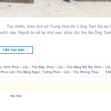
 Tuy nhiên, theo lịch sử Trung Hoa thì 3 ông Tam Đa lại l
 nước này. Người ta kể lại như sau: phúc lộc thọ Ba Ông Ta
TIẾP TỤC ĐỌC
→
ọ
,
Hình Phúc – Lộc – Thọ Đẹp
,
Phúc – Lộc – Thọ Bằng Bột Đá
,
Phúc – Lộc
,
Phúc-Lộc-Thọ Bằng Ngọc
,
Tượng Phúc – Lộc – Thọ Phong Thủy
1
Bì
TIN TỨC
 THỌ LÀ AI VÀ CÓ Ý NGHĨA GÌ ?