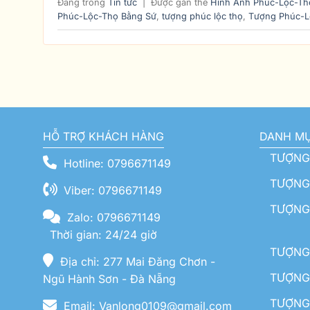
Đăng trong
Tin tức
|
Được gắn thẻ
Hình Ảnh Phúc-Lộc-Th
Phúc-Lộc-Thọ Bằng Sứ
,
tượng phúc lộc thọ
,
Tượng Phúc-L
HỖ TRỢ KHÁCH HÀNG
DANH M
TƯỢNG
Hotline: 0796671149
TƯỢNG 
Viber: 0796671149
TƯỢNG
Zalo: 0796671149
Thời gian: 24/24 giờ
TƯỢNG 
Địa chỉ: 277 Mai Đăng Chơn -
TƯỢNG 
Ngũ Hành Sơn - Đà Nẵng
TƯỢNG
Email: Vanlong0109@gmail.com