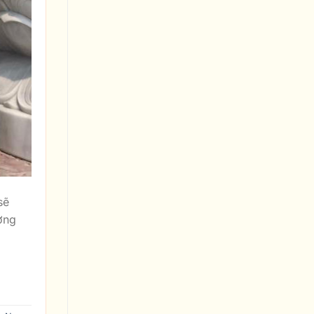
sẽ
ờng