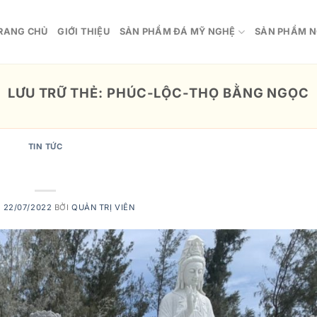
RANG CHỦ
GIỚI THIỆU
SẢN PHẨM ĐÁ MỸ NGHỆ
SẢN PHẨM N
LƯU TRỮ THẺ:
PHÚC-LỘC-THỌ BẰNG NGỌC
TIN TỨC
hân vật có thật trong lịch sử
O
22/07/2022
BỞI
QUẢN TRỊ VIÊN