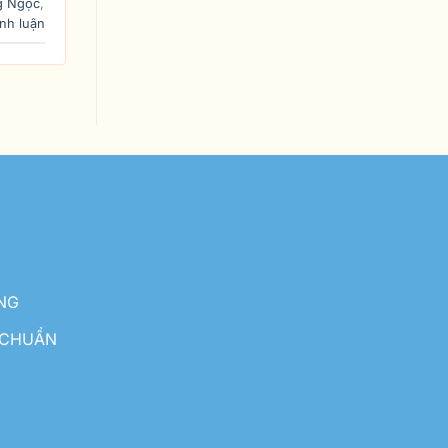
g Ngọc
,
nh luận
NG
 CHUẨN