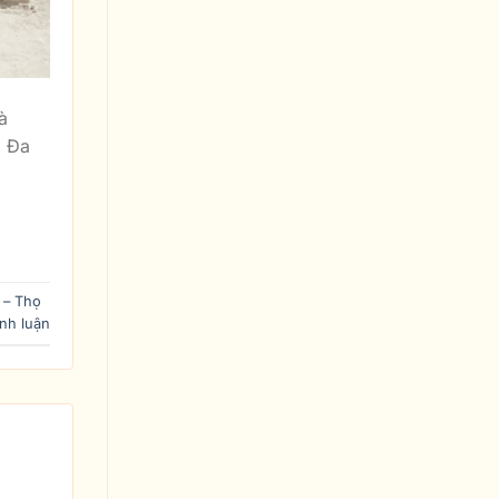
à
m Đa
 – Thọ
nh luận