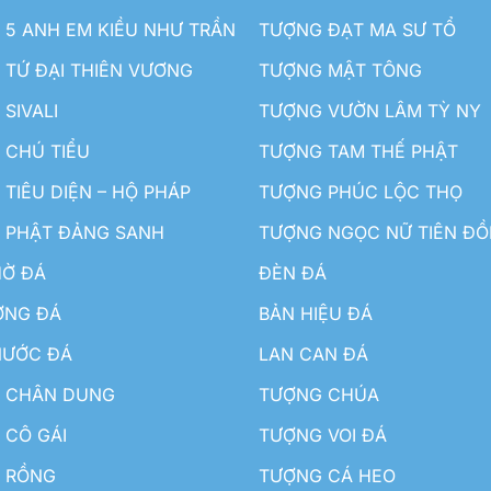
5 ANH EM KIỀU NHƯ TRẦN
TƯỢNG ĐẠT MA SƯ TỔ
TỨ ĐẠI THIÊN VƯƠNG
TƯỢNG MẬT TÔNG
SIVALI
TƯỢNG VƯỜN LÂM TỲ NY
 CHÚ TIỂU
TƯỢNG TAM THẾ PHẬT
TIÊU DIỆN – HỘ PHÁP
TƯỢNG PHÚC LỘC THỌ
 PHẬT ĐẢNG SANH
TƯỢNG NGỌC NỮ TIÊN Đ
HỜ ĐÁ
ĐÈN ĐÁ
ƠNG ĐÁ
BẢN HIỆU ĐÁ
NƯỚC ĐÁ
LAN CAN ĐÁ
 CHÂN DUNG
TƯỢNG CHÚA
 CÔ GÁI
TƯỢNG VOI ĐÁ
 RỒNG
TƯỢNG CÁ HEO