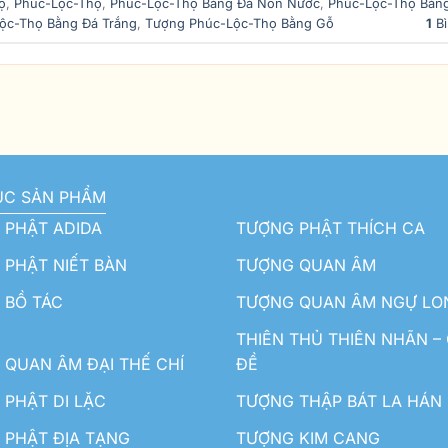
ọ
,
Phúc-Lộc-Thọ
,
Phúc-Lộc-Thọ Bằng Đá Non Nước
,
Phúc-Lộc-Thọ Bằn
ộc-Thọ Bằng Đá Trắng
,
Tượng Phúc-Lộc-Thọ Bằng Gỗ
1
Bì
ỤC SẢN PHẨM
 PHẬT ADIDA
TƯỢNG PHẬT THÍCH CA
PHẬT NIẾT BÀN
TƯỢNG QUAN ÂM
 BỒ TÁC
TƯỢNG QUAN ÂM NGỰ LO
THIÊN THỦ THIÊN NHÃN –
QUAN ÂM ĐẠI THẾ CHÍ
ĐỀ
PHẬT DI LẶC
TƯỢNG THẬP BÁT LA HÁN
 PHẬT ĐỊA TẠNG
TƯỢNG KIM CANG