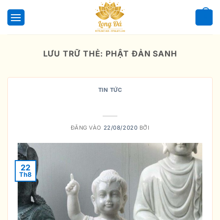
Bỏ
qua
0
nội
dung
LƯU TRỮ THẺ:
PHẬT ĐẢN SANH
TIN TỨC
Ý Nghĩa Của Tượng Phật Đản Sanh
ĐĂNG VÀO
22/08/2020
BỞI
22
Th8