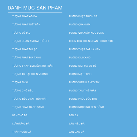
DANH MỤC SẢN PHẨM
TƯỢNG PHẬT ADIDA
TƯỢNG PHẬT THÍCH CA
TƯỢNG PHẬT NIẾT BÀN
TƯỢNG QUAN ÂM
TƯỢNG BỒ TÁC
TƯỢNG QUAN ÂM NGỰ LONG
TƯỢNG QUAN ÂM ĐẠI THẾ CHÍ
THIÊN THỦ THIÊN NHÃN – CHUẨN ĐỀ
TƯỢNG PHẬT DI LẶC
TƯỢNG THẬP BÁT LA HÁN
TƯỢNG PHẬT ĐỊA TẠNG
TƯỢNG KIM CANG
TƯỢNG 5 ANH EM KIỀU NHƯ TRẦN
TƯỢNG ĐẠT MA SƯ TỔ
TƯỢNG TỨ ĐẠI THIÊN VƯƠNG
TƯỢNG MẬT TÔNG
TƯỢNG SIVALI
TƯỢNG VƯỜN LÂM TỲ NY
TƯỢNG CHÚ TIỂU
TƯỢNG TAM THẾ PHẬT
TƯỢNG TIÊU DIỆN – HỘ PHÁP
TƯỢNG PHÚC LỘC THỌ
TƯỢNG PHẬT ĐẢNG SANH
TƯỢNG NGỌC NỮ TIÊN ĐỒNG
BÀN THỜ ĐÁ
ĐÈN ĐÁ
LƯ HƯƠNG ĐÁ
BẢN HIỆU ĐÁ
THÁP NƯỚC ĐÁ
LAN CAN ĐÁ