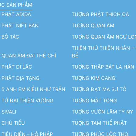
ỤC SẢN PHẨM
 PHẬT ADIDA
TƯỢNG PHẬT THÍCH CA
PHẬT NIẾT BÀN
TƯỢNG QUAN ÂM
 BỒ TÁC
TƯỢNG QUAN ÂM NGỰ LO
THIÊN THỦ THIÊN NHÃN –
QUAN ÂM ĐẠI THẾ CHÍ
ĐỀ
PHẬT DI LẶC
TƯỢNG THẬP BÁT LA HÁN
 PHẬT ĐỊA TẠNG
TƯỢNG KIM CANG
5 ANH EM KIỀU NHƯ TRẦN
TƯỢNG ĐẠT MA SƯ TỔ
TỨ ĐẠI THIÊN VƯƠNG
TƯỢNG MẬT TÔNG
SIVALI
TƯỢNG VƯỜN LÂM TỲ NY
 CHÚ TIỂU
TƯỢNG TAM THẾ PHẬT
TIÊU DIỆN – HỘ PHÁP
TƯỢNG PHÚC LỘC THỌ