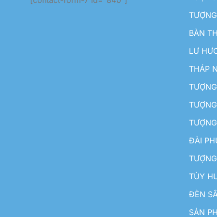
[contact-form-7 id="840"]
TƯỢNG
BÀN T
LƯ HƯ
THÁP 
TƯỢNG
TƯỢNG
TƯỢNG
ĐÀI P
TƯỢNG
TÙY H
ĐÈN S
SẢN PH