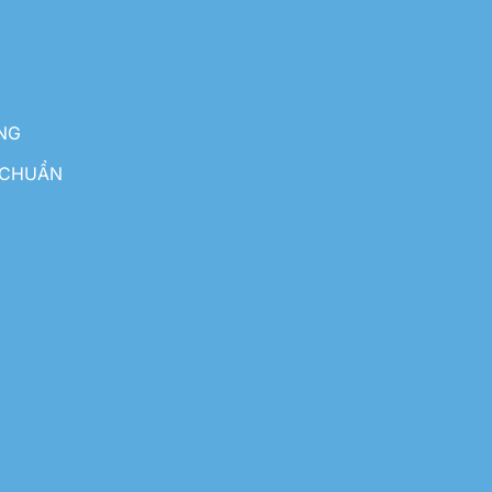
NG
 CHUẨN