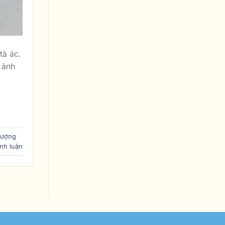
tà ác.
 ảnh
tượng
nh luận