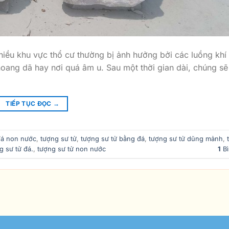
hiều khu vực thổ cư thường bị ảnh hưởng bởi các luồng khí 
oang dã hay nơi quá âm u. Sau một thời gian dài, chúng sẽ
TIẾP TỤC ĐỌC
→
đá non nước
,
tượng sư tử
,
tượng sư tử bằng đá
,
tượng sư tử dũng mảnh
,
g sư tử đá.
,
tượng sư tử non nước
1
Bì