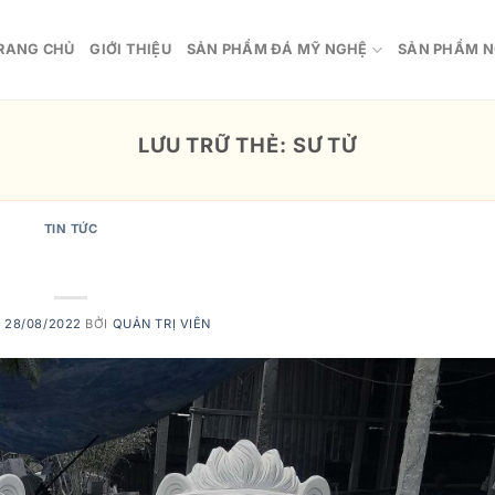
RANG CHỦ
GIỚI THIỆU
SẢN PHẨM ĐÁ MỸ NGHỆ
SẢN PHẨM N
LƯU TRỮ THẺ:
SƯ TỬ
TIN TỨC
 của tượng sư tử đá
O
28/08/2022
BỞI
QUẢN TRỊ VIÊN