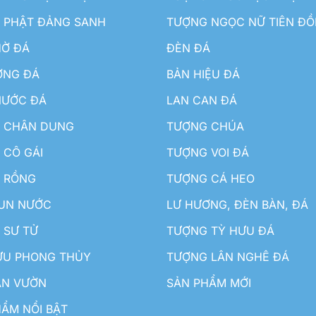
 PHẬT ĐẢNG SANH
TƯỢNG NGỌC NỮ TIÊN Đ
HỜ ĐÁ
ĐÈN ĐÁ
ƠNG ĐÁ
BẢN HIỆU ĐÁ
NƯỚC ĐÁ
LAN CAN ĐÁ
 CHÂN DUNG
TƯỢNG CHÚA
 CÔ GÁI
TƯỢNG VOI ĐÁ
 RỒNG
TƯỢNG CÁ HEO
HUN NƯỚC
LƯ HƯƠNG, ĐÈN BÀN, ĐÁ
 SƯ TỬ
TƯỢNG TỲ HƯU ĐÁ
ƯU PHONG THỦY
TƯỢNG LÂN NGHÊ ĐÁ
ÂN VƯỜN
SẢN PHẨM MỚI
ẨM NỔI BẬT