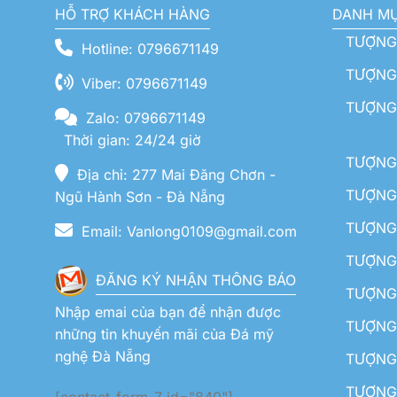
HỖ TRỢ KHÁCH HÀNG
DANH M
TƯỢNG
Hotline: 0796671149
TƯỢNG 
Viber: 0796671149
TƯỢNG
Zalo: 0796671149
Thời gian: 24/24 giờ
TƯỢNG 
Địa chỉ: 277 Mai Đăng Chơn -
TƯỢNG 
Ngũ Hành Sơn - Đà Nẵng
TƯỢNG
Email: Vanlong0109@gmail.com
TƯỢNG 
ĐĂNG KÝ NHẬN THÔNG BÁO
TƯỢNG 
Nhập emai của bạn để nhận được
TƯỢNG 
những tin khuyến mãi của Đá mỹ
nghệ Đà Nẵng
TƯỢNG
TƯỢNG 