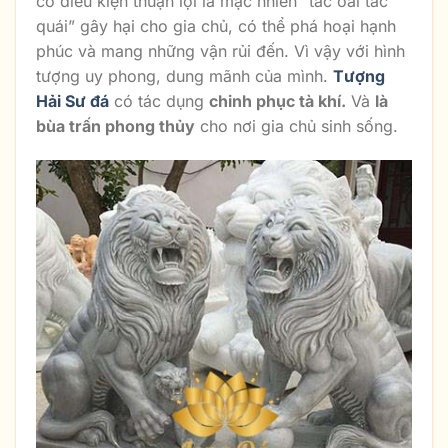
có điều kiện thuận lợi là mặc nhiên “tác oai tác
quái” gây hại cho gia chủ, có thể phá hoại hạnh
phúc và mang những vận rủi đến. Vì vậy với hình
tượng uy phong, dung mãnh của mình.
Tượng
Hải Sư đá
có tác dụng
chinh phục tà khí.
Và
là
bùa trấn phong thủy
cho nơi gia chủ sinh sống.