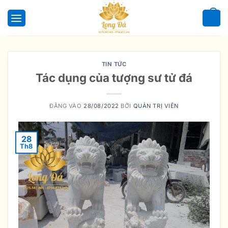
Bỏ
qua
0
nội
dung
TIN TỨC
Tác dụng của tượng sư tử đá
ĐĂNG VÀO
28/08/2022
BỞI
QUẢN TRỊ VIÊN
28
Th8