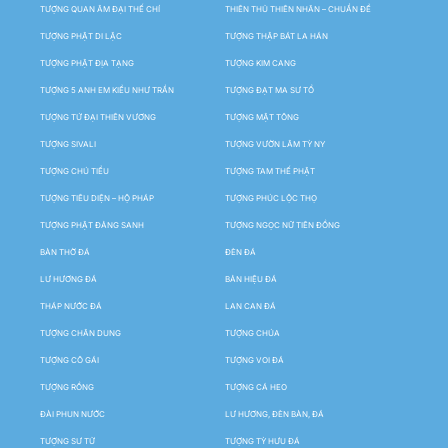
TƯỢNG QUAN ÂM ĐẠI THẾ CHÍ
THIÊN THỦ THIÊN NHÃN – CHUẨN ĐỀ
TƯỢNG PHẬT DI LẶC
TƯỢNG THẬP BÁT LA HÁN
TƯỢNG PHẬT ĐỊA TẠNG
TƯỢNG KIM CANG
TƯỢNG 5 ANH EM KIỀU NHƯ TRẦN
TƯỢNG ĐẠT MA SƯ TỔ
TƯỢNG TỨ ĐẠI THIÊN VƯƠNG
TƯỢNG MẬT TÔNG
TƯỢNG SIVALI
TƯỢNG VƯỜN LÂM TỲ NY
TƯỢNG CHÚ TIỂU
TƯỢNG TAM THẾ PHẬT
TƯỢNG TIÊU DIỆN – HỘ PHÁP
TƯỢNG PHÚC LỘC THỌ
TƯỢNG PHẬT ĐẢNG SANH
TƯỢNG NGỌC NỮ TIÊN ĐỒNG
BÀN THỜ ĐÁ
ĐÈN ĐÁ
LƯ HƯƠNG ĐÁ
BẢN HIỆU ĐÁ
THÁP NƯỚC ĐÁ
LAN CAN ĐÁ
TƯỢNG CHÂN DUNG
TƯỢNG CHÚA
TƯỢNG CÔ GÁI
TƯỢNG VOI ĐÁ
TƯỢNG RỒNG
TƯỢNG CÁ HEO
ĐÀI PHUN NƯỚC
LƯ HƯƠNG, ĐÈN BÀN, ĐÁ
TƯỢNG SƯ TỬ
TƯỢNG TỲ HƯU ĐÁ