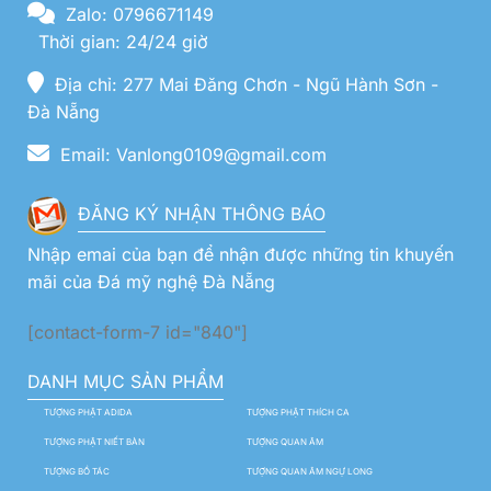
Zalo: 0796671149
Thời gian: 24/24 giờ
Địa chỉ: 277 Mai Đăng Chơn - Ngũ Hành Sơn -
Đà Nẵng
Email: Vanlong0109@gmail.com
ĐĂNG KÝ NHẬN THÔNG BÁO
Nhập emai của bạn để nhận được những tin khuyến
mãi của Đá mỹ nghệ Đà Nẵng
[contact-form-7 id="840"]
DANH MỤC SẢN PHẨM
TƯỢNG PHẬT ADIDA
TƯỢNG PHẬT THÍCH CA
TƯỢNG PHẬT NIẾT BÀN
TƯỢNG QUAN ÂM
TƯỢNG BỒ TÁC
TƯỢNG QUAN ÂM NGỰ LONG