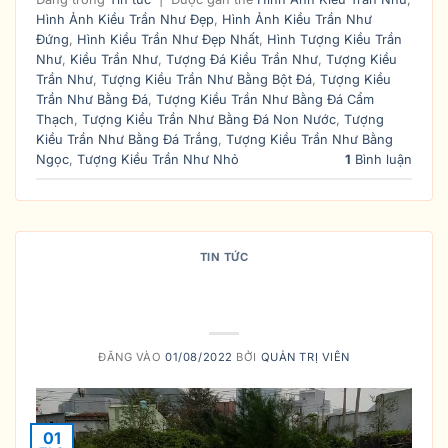
Hình Ảnh Kiều Trần Như Đẹp
,
Hình Ảnh Kiều Trần Như
Đứng
,
Hình Kiều Trần Như Đẹp Nhất
,
Hình Tượng Kiều Trần
Như
,
Kiều Trần Như
,
Tượng Đá Kiều Trần Như
,
Tượng Kiều
Trần Như
,
Tượng Kiều Trần Như Bằng Bột Đá
,
Tượng Kiều
Trần Như Bằng Đá
,
Tượng Kiều Trần Như Bằng Đá Cẩm
Thạch
,
Tượng Kiều Trần Như Bằng Đá Non Nước
,
Tượng
Kiều Trần Như Bằng Đá Trắng
,
Tượng Kiều Trần Như Bằng
Ngọc
,
Tượng Kiều Trần Như Nhỏ
1
Bình luận
TIN TỨC
Sao lại có thêm 4 người bạn đồng
tu với 5 anh em Kiều Trần Như?
ĐĂNG VÀO
01/08/2022
BỞI
QUẢN TRỊ VIÊN
01