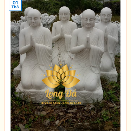
01
Th8