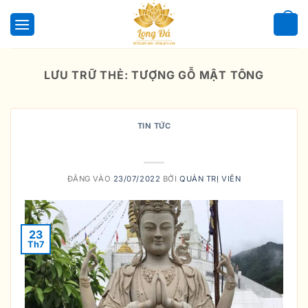
Bỏ
qua
0
nội
dung
LƯU TRỮ THẺ:
TƯỢNG GỖ MẬT TÔNG
TIN TỨC
GIÁO NGHĨA MẬT TÔNG
ĐĂNG VÀO
23/07/2022
BỞI
QUẢN TRỊ VIÊN
23
Th7