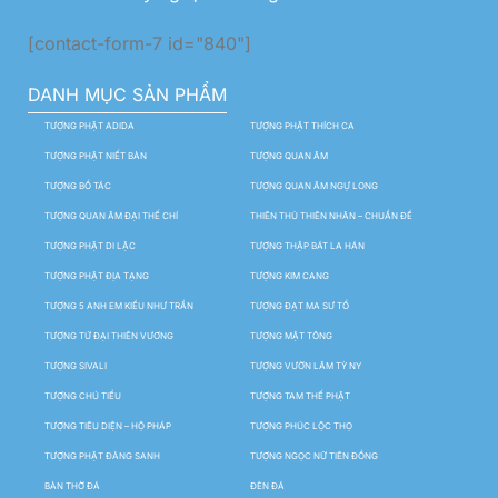
[contact-form-7 id="840"]
DANH MỤC SẢN PHẨM
TƯỢNG PHẬT ADIDA
TƯỢNG PHẬT THÍCH CA
TƯỢNG PHẬT NIẾT BÀN
TƯỢNG QUAN ÂM
TƯỢNG BỒ TÁC
TƯỢNG QUAN ÂM NGỰ LONG
TƯỢNG QUAN ÂM ĐẠI THẾ CHÍ
THIÊN THỦ THIÊN NHÃN – CHUẨN ĐỀ
TƯỢNG PHẬT DI LẶC
TƯỢNG THẬP BÁT LA HÁN
TƯỢNG PHẬT ĐỊA TẠNG
TƯỢNG KIM CANG
TƯỢNG 5 ANH EM KIỀU NHƯ TRẦN
TƯỢNG ĐẠT MA SƯ TỔ
TƯỢNG TỨ ĐẠI THIÊN VƯƠNG
TƯỢNG MẬT TÔNG
TƯỢNG SIVALI
TƯỢNG VƯỜN LÂM TỲ NY
TƯỢNG CHÚ TIỂU
TƯỢNG TAM THẾ PHẬT
TƯỢNG TIÊU DIỆN – HỘ PHÁP
TƯỢNG PHÚC LỘC THỌ
TƯỢNG PHẬT ĐẢNG SANH
TƯỢNG NGỌC NỮ TIÊN ĐỒNG
BÀN THỜ ĐÁ
ĐÈN ĐÁ