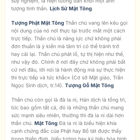
suy nghiệm, là hiện tướng dẫn khởi một ảnh
tượng tinh thần.
Lịch Sử Mật Tông
Tượng Phật Mật Tông
Thần chú vang lên kêu gọi
nội dung của nó nơi thực tại trước mắt một cách
trực tiếp. Thần chú là năng lực chứ không phải
đơn thuần là ý kiến mà tâm trí có thể tránh trớ
hay cãi lại. Thần chú phát lồ, tự thị hiện như thế,
như vậy đó. Chính ở nơi đây chứ không phải bất
cứ nơi đâu, lời nói là hành động mà sự thực hiện
thì trực tiếp và tức khắc« (Cơ sở Mật giáo, Trần
Ngọc Sinh dịch, tr.14).
Tượng Gỗ Mật Tông
Thần chú còn gọi là đà la ni, Hán dịch là tổng trì,
tức bao gồm tất cả, đó là những thần chú mang
sức mạnh siêu nhiên, thường thì đà la ni dài hơn
thần chú.
Mật Tông
Đà la ni là biểu hiện khía
cạnh chứng đắc của Phật hay Bồ tát được thấy
trong thiền định, biểu tượng hay ký hiệu hóa hình