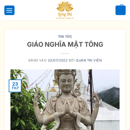
Bỏ
qua
0
nội
dung
TIN TỨC
GIÁO NGHĨA MẬT TÔNG
ĐĂNG VÀO
23/07/2022
BỞI
QUẢN TRỊ VIÊN
23
Th7