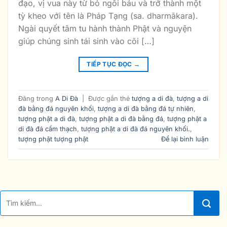
đạo, vị vua này từ bỏ ngôi báu và trở thành một
tỳ kheo với tên là Pháp Tạng (sa. dharmākara).
Ngài quyết tâm tu hành thành Phật và nguyện
giúp chúng sinh tái sinh vào cõi […]
TIẾP TỤC ĐỌC
→
Đăng trong
A Di Đà
|
Được gắn thẻ
tượng a di đà
,
tượng a di
đà bằng đá nguyên khối
,
tượng a di đà bằng đá tự nhiên
,
tượng phật a di đà
,
tượng phật a di đà bằng đá
,
tượng phật a
di đà đá cẩm thạch
,
tượng phật a di đà đá nguyên khối.
,
tượng phật tượng phật
Để lại bình luận