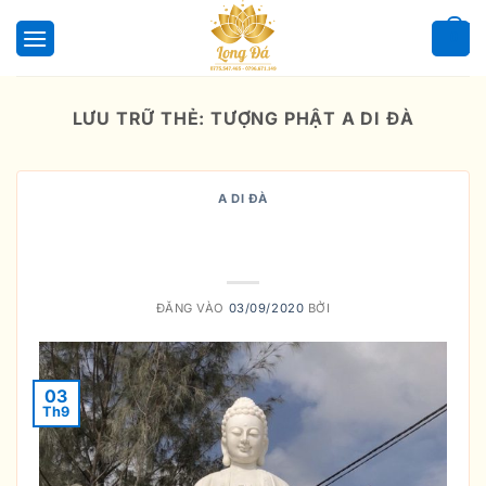
Bỏ
qua
0
nội
dung
LƯU TRỮ THẺ:
TƯỢNG PHẬT A DI ĐÀ
A DI ĐÀ
Tượng Phật A Di Đà Bằng Đá Uy
Tín
ĐĂNG VÀO
03/09/2020
BỞI
03
Th9