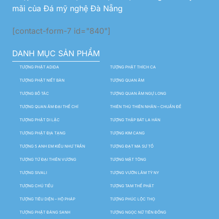
mãi của Đá mỹ nghệ Đà Nẵng
[contact-form-7 id="840"]
DANH MỤC SẢN PHẨM
TƯỢNG PHẬT ADIDA
TƯỢNG PHẬT THÍCH CA
TƯỢNG PHẬT NIẾT BÀN
TƯỢNG QUAN ÂM
TƯỢNG BỒ TÁC
TƯỢNG QUAN ÂM NGỰ LONG
TƯỢNG QUAN ÂM ĐẠI THẾ CHÍ
THIÊN THỦ THIÊN NHÃN – CHUẨN ĐỀ
TƯỢNG PHẬT DI LẶC
TƯỢNG THẬP BÁT LA HÁN
TƯỢNG PHẬT ĐỊA TẠNG
TƯỢNG KIM CANG
TƯỢNG 5 ANH EM KIỀU NHƯ TRẦN
TƯỢNG ĐẠT MA SƯ TỔ
TƯỢNG TỨ ĐẠI THIÊN VƯƠNG
TƯỢNG MẬT TÔNG
TƯỢNG SIVALI
TƯỢNG VƯỜN LÂM TỲ NY
TƯỢNG CHÚ TIỂU
TƯỢNG TAM THẾ PHẬT
TƯỢNG TIÊU DIỆN – HỘ PHÁP
TƯỢNG PHÚC LỘC THỌ
TƯỢNG PHẬT ĐẢNG SANH
TƯỢNG NGỌC NỮ TIÊN ĐỒNG