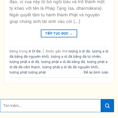
đạo, vị vua này từ bỏ ngôi báu và trở thành một
tỳ kheo với tên là Pháp Tạng (sa. dharmākara).
Ngài quyết tâm tu hành thành Phật và nguyện
giúp chúng sinh tái sinh vào cõi […]
TIẾP TỤC ĐỌC
→
Đăng trong
A Di Đà
|
Được gắn thẻ
tượng a di đà
,
tượng a di
đà bằng đá nguyên khối
,
tượng a di đà bằng đá tự nhiên
,
tượng phật a di đà
,
tượng phật a di đà bằng đá
,
tượng phật a
di đà đá cẩm thạch
,
tượng phật a di đà đá nguyên khối.
,
tượng phật tượng phật
Để lại bình luận