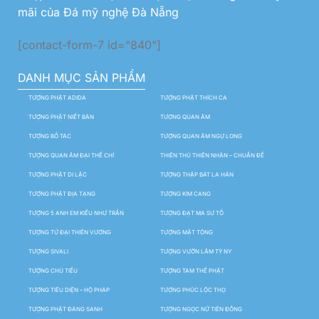
mãi của Đá mỹ nghệ Đà Nẵng
[contact-form-7 id="840"]
DANH MỤC SẢN PHẨM
TƯỢNG PHẬT ADIDA
TƯỢNG PHẬT THÍCH CA
TƯỢNG PHẬT NIẾT BÀN
TƯỢNG QUAN ÂM
TƯỢNG BỒ TÁC
TƯỢNG QUAN ÂM NGỰ LONG
TƯỢNG QUAN ÂM ĐẠI THẾ CHÍ
THIÊN THỦ THIÊN NHÃN – CHUẨN ĐỀ
TƯỢNG PHẬT DI LẶC
TƯỢNG THẬP BÁT LA HÁN
TƯỢNG PHẬT ĐỊA TẠNG
TƯỢNG KIM CANG
TƯỢNG 5 ANH EM KIỀU NHƯ TRẦN
TƯỢNG ĐẠT MA SƯ TỔ
TƯỢNG TỨ ĐẠI THIÊN VƯƠNG
TƯỢNG MẬT TÔNG
TƯỢNG SIVALI
TƯỢNG VƯỜN LÂM TỲ NY
TƯỢNG CHÚ TIỂU
TƯỢNG TAM THẾ PHẬT
TƯỢNG TIÊU DIỆN – HỘ PHÁP
TƯỢNG PHÚC LỘC THỌ
TƯỢNG PHẬT ĐẢNG SANH
TƯỢNG NGỌC NỮ TIÊN ĐỒNG