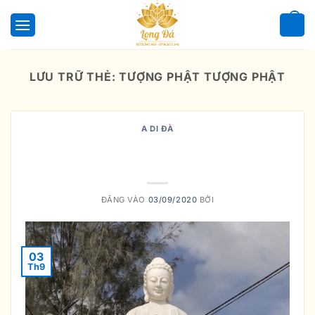
Bỏ
qua
0
nội
dung
LƯU TRỮ THẺ:
TƯỢNG PHẬT TƯỢNG PHẬT
A DI ĐÀ
Tượng Phật A Di Đà Bằng Đá Uy
Tín
ĐĂNG VÀO
03/09/2020
BỞI
03
Th9