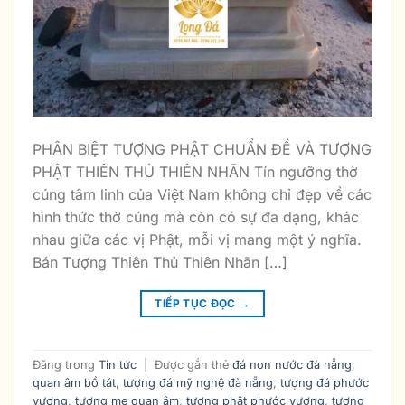
PHÂN BIỆT TƯỢNG PHẬT CHUẨN ĐỀ VÀ TƯỢNG
PHẬT THIÊN THỦ THIÊN NHÃN Tín ngưỡng thờ
cúng tâm linh của Việt Nam không chỉ đẹp về các
hình thức thờ cúng mà còn có sự đa dạng, khác
nhau giữa các vị Phật, mỗi vị mang một ý nghĩa.
Bán Tượng Thiên Thủ Thiên Nhãn […]
TIẾP TỤC ĐỌC
→
Đăng trong
Tin tức
|
Được gắn thẻ
đá non nước đà nẵng
,
quan âm bồ tát
,
tượng đá mỹ nghệ đà nẵng
,
tượng đá phước
vương
,
tượng mẹ quan âm
,
tượng phật phước vương
,
tượng