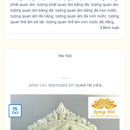
phật quan âm
,
tượng phật quan âm bằng đá
,
tượng quan âm
,
tượng quan âm bằng đá
,
tượng quan âm bằng đá non nước
,
tượng quan âm đà nẵng
,
tượng quan âm đá non nước
,
tượng
quan thế âm bồ tát
,
tượng quán thế âm non nước đà nẵng.
1
Bình luận
TIN TỨC
TRÍ TUỆ (CÔNG ĐỨC) CỦA BỒ
TÁT THIÊN THỦ THIÊN NHẢN
ĐĂNG VÀO
15/07/2022
BỞI
QUẢN TRỊ VIÊN
15
Th7