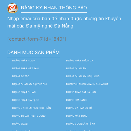
ĐĂNG KÝ NHẬN THÔNG BÁO
Nhập emai của bạn để nhận được những tin khuyến
mãi của Đá mỹ nghệ Đà Nẵng
[contact-form-7 id="840"]
DANH MỤC SẢN PHẨM
TƯỢNG PHẬT ADIDA
TƯỢNG PHẬT THÍCH CA
TƯỢNG PHẬT NIẾT BÀN
TƯỢNG QUAN ÂM
TƯỢNG BỒ TÁC
TƯỢNG QUAN ÂM NGỰ LONG
TƯỢNG QUAN ÂM ĐẠI THẾ CHÍ
THIÊN THỦ THIÊN NHÃN – CHUẨN ĐỀ
TƯỢNG PHẬT DI LẶC
TƯỢNG THẬP BÁT LA HÁN
TƯỢNG PHẬT ĐỊA TẠNG
TƯỢNG KIM CANG
TƯỢNG 5 ANH EM KIỀU NHƯ TRẦN
TƯỢNG ĐẠT MA SƯ TỔ
TƯỢNG TỨ ĐẠI THIÊN VƯƠNG
TƯỢNG MẬT TÔNG
TƯỢNG SIVALI
TƯỢNG VƯỜN LÂM TỲ NY