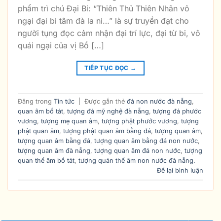
phẩm trì chú Đại Bi: “Thiên Thủ Thiên Nhãn vô
ngại đại bi tâm đà la ni…” là sự truyền đạt cho
người tụng đọc cảm nhận đại trí lực, đại từ bi, vô
quái ngại của vị Bồ […]
TIẾP TỤC ĐỌC
→
Đăng trong
Tin tức
|
Được gắn thẻ
đá non nước đà nẵng
,
quan âm bồ tát
,
tượng đá mỹ nghệ đà nẵng
,
tượng đá phước
vương
,
tượng mẹ quan âm
,
tượng phật phước vương
,
tượng
phật quan âm
,
tượng phật quan âm bằng đá
,
tượng quan âm
,
tượng quan âm bằng đá
,
tượng quan âm bằng đá non nước
,
tượng quan âm đà nẵng
,
tượng quan âm đá non nước
,
tượng
quan thế âm bồ tát
,
tượng quán thế âm non nước đà nẵng.
Để lại bình luận