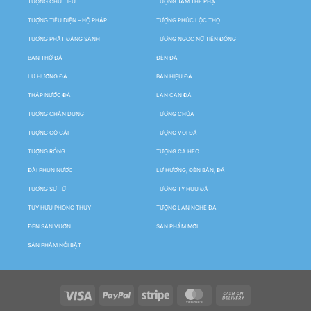
TƯỢNG CHÚ TIỂU
TƯỢNG TAM THẾ PHẬT
TƯỢNG TIÊU DIỆN – HỘ PHÁP
TƯỢNG PHÚC LỘC THỌ
TƯỢNG PHẬT ĐẢNG SANH
TƯỢNG NGỌC NỮ TIÊN ĐỒNG
BÀN THỜ ĐÁ
ĐÈN ĐÁ
LƯ HƯƠNG ĐÁ
BẢN HIỆU ĐÁ
THÁP NƯỚC ĐÁ
LAN CAN ĐÁ
TƯỢNG CHÂN DUNG
TƯỢNG CHÚA
TƯỢNG CÔ GÁI
TƯỢNG VOI ĐÁ
TƯỢNG RỒNG
TƯỢNG CÁ HEO
ĐÀI PHUN NƯỚC
LƯ HƯƠNG, ĐÈN BÀN, ĐÁ
TƯỢNG SƯ TỬ
TƯỢNG TỲ HƯU ĐÁ
TÙY HƯU PHONG THỦY
TƯỢNG LÂN NGHÊ ĐÁ
ĐÈN SÂN VƯỜN
SẢN PHẨM MỚI
SẢN PHẨM NỔI BẬT