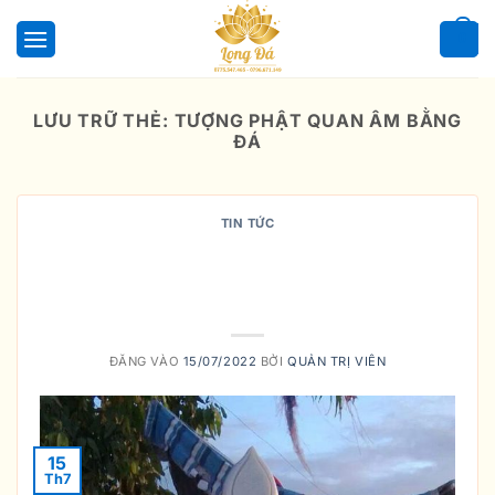
Bỏ
qua
0
nội
dung
LƯU TRỮ THẺ:
TƯỢNG PHẬT QUAN ÂM BẰNG
ĐÁ
TIN TỨC
PHÂN BIỆT TƯỢNG PHẬT CHUẨN
ĐỀ VÀ TƯỢNG PHẬT THIÊN THỦ
THIÊN NHÃN
ĐĂNG VÀO
15/07/2022
BỞI
QUẢN TRỊ VIÊN
15
Th7