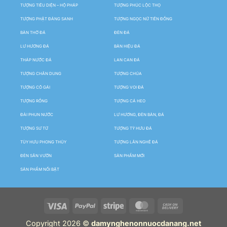
TƯỢNG TIÊU DIỆN – HỘ PHÁP
TƯỢNG PHÚC LỘC THỌ
TƯỢNG PHẬT ĐẢNG SANH
TƯỢNG NGỌC NỮ TIÊN ĐỒNG
BÀN THỜ ĐÁ
ĐÈN ĐÁ
LƯ HƯƠNG ĐÁ
BẢN HIỆU ĐÁ
THÁP NƯỚC ĐÁ
LAN CAN ĐÁ
TƯỢNG CHÂN DUNG
TƯỢNG CHÚA
TƯỢNG CÔ GÁI
TƯỢNG VOI ĐÁ
TƯỢNG RỒNG
TƯỢNG CÁ HEO
ĐÀI PHUN NƯỚC
LƯ HƯƠNG, ĐÈN BÀN, ĐÁ
TƯỢNG SƯ TỬ
TƯỢNG TỲ HƯU ĐÁ
TÙY HƯU PHONG THỦY
TƯỢNG LÂN NGHÊ ĐÁ
ĐÈN SÂN VƯỜN
SẢN PHẨM MỚI
SẢN PHẨM NỔI BẬT
Copyright 2026 ©
damynghenonnuocdanang.net