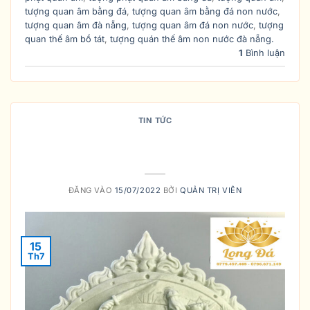
tượng quan âm bằng đá
,
tượng quan âm bằng đá non nước
,
tượng quan âm đà nẵng
,
tượng quan âm đá non nước
,
tượng
quan thế âm bồ tát
,
tượng quán thế âm non nước đà nẵng.
1
Bình luận
TIN TỨC
TRÍ TUỆ (CÔNG ĐỨC) CỦA BỒ
TÁT THIÊN THỦ THIÊN NHẢN
ĐĂNG VÀO
15/07/2022
BỞI
QUẢN TRỊ VIÊN
15
Th7