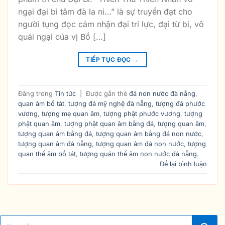
ngại đại bi tâm đà la ni…” là sự truyền đạt cho
người tụng đọc cảm nhận đại trí lực, đại từ bi, vô
quái ngại của vị Bồ […]
TIẾP TỤC ĐỌC
→
Đăng trong
Tin tức
|
Được gắn thẻ
đá non nước đà nẵng
,
quan âm bồ tát
,
tượng đá mỹ nghệ đà nẵng
,
tượng đá phước
vương
,
tượng mẹ quan âm
,
tượng phật phước vương
,
tượng
phật quan âm
,
tượng phật quan âm bằng đá
,
tượng quan âm
,
tượng quan âm bằng đá
,
tượng quan âm bằng đá non nước
,
tượng quan âm đà nẵng
,
tượng quan âm đá non nước
,
tượng
quan thế âm bồ tát
,
tượng quán thế âm non nước đà nẵng.
Để lại bình luận