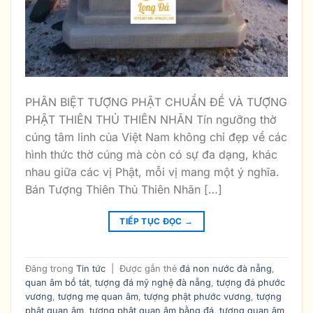
PHÂN BIỆT TƯỢNG PHẬT CHUẨN ĐỀ VÀ TƯỢNG
PHẬT THIÊN THỦ THIÊN NHÃN Tín ngưỡng thờ
cúng tâm linh của Việt Nam không chỉ đẹp về các
hình thức thờ cúng mà còn có sự đa dạng, khác
nhau giữa các vị Phật, mỗi vị mang một ý nghĩa.
Bán Tượng Thiên Thủ Thiên Nhãn […]
TIẾP TỤC ĐỌC
→
Đăng trong
Tin tức
|
Được gắn thẻ
đá non nước đà nẵng
,
quan âm bồ tát
,
tượng đá mỹ nghệ đà nẵng
,
tượng đá phước
vương
,
tượng mẹ quan âm
,
tượng phật phước vương
,
tượng
phật quan âm
,
tượng phật quan âm bằng đá
,
tượng quan âm
,