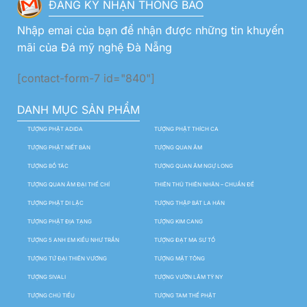
ĐĂNG KÝ NHẬN THÔNG BÁO
Nhập emai của bạn để nhận được những tin khuyến
mãi của Đá mỹ nghệ Đà Nẵng
[contact-form-7 id="840"]
DANH MỤC SẢN PHẨM
TƯỢNG PHẬT ADIDA
TƯỢNG PHẬT THÍCH CA
TƯỢNG PHẬT NIẾT BÀN
TƯỢNG QUAN ÂM
TƯỢNG BỒ TÁC
TƯỢNG QUAN ÂM NGỰ LONG
TƯỢNG QUAN ÂM ĐẠI THẾ CHÍ
THIÊN THỦ THIÊN NHÃN – CHUẨN ĐỀ
TƯỢNG PHẬT DI LẶC
TƯỢNG THẬP BÁT LA HÁN
TƯỢNG PHẬT ĐỊA TẠNG
TƯỢNG KIM CANG
TƯỢNG 5 ANH EM KIỀU NHƯ TRẦN
TƯỢNG ĐẠT MA SƯ TỔ
TƯỢNG TỨ ĐẠI THIÊN VƯƠNG
TƯỢNG MẬT TÔNG
TƯỢNG SIVALI
TƯỢNG VƯỜN LÂM TỲ NY
TƯỢNG CHÚ TIỂU
TƯỢNG TAM THẾ PHẬT