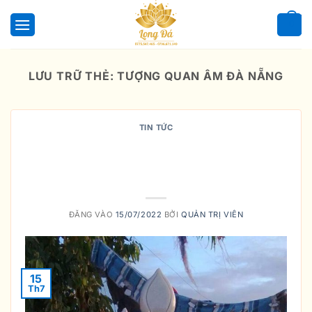
Bỏ
qua
0
nội
dung
LƯU TRỮ THẺ:
TƯỢNG QUAN ÂM ĐÀ NẴNG
TIN TỨC
PHÂN BIỆT TƯỢNG PHẬT CHUẨN
ĐỀ VÀ TƯỢNG PHẬT THIÊN THỦ
THIÊN NHÃN
ĐĂNG VÀO
15/07/2022
BỞI
QUẢN TRỊ VIÊN
15
Th7