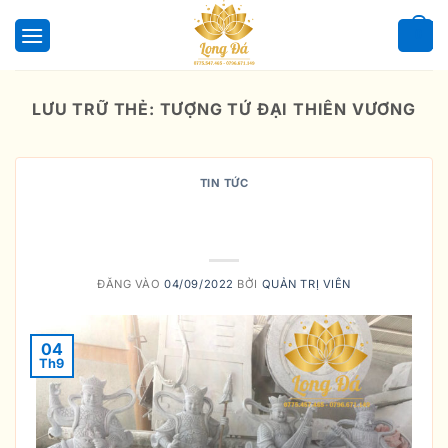
Bỏ
qua
0
nội
dung
LƯU TRỮ THẺ:
TƯỢNG TỨ ĐẠI THIÊN VƯƠNG
TIN TỨC
TỨ THIÊN VƯƠNG HỘ TRÌ THẾ
GIAN
ĐĂNG VÀO
04/09/2022
BỞI
QUẢN TRỊ VIÊN
04
Th9