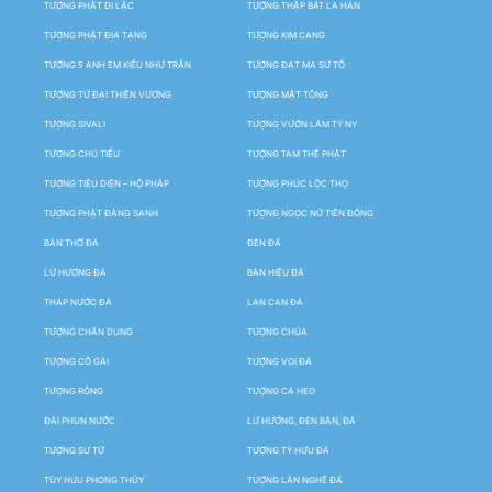
TƯỢNG PHẬT DI LẶC
TƯỢNG THẬP BÁT LA HÁN
TƯỢNG PHẬT ĐỊA TẠNG
TƯỢNG KIM CANG
TƯỢNG 5 ANH EM KIỀU NHƯ TRẦN
TƯỢNG ĐẠT MA SƯ TỔ
TƯỢNG TỨ ĐẠI THIÊN VƯƠNG
TƯỢNG MẬT TÔNG
TƯỢNG SIVALI
TƯỢNG VƯỜN LÂM TỲ NY
TƯỢNG CHÚ TIỂU
TƯỢNG TAM THẾ PHẬT
TƯỢNG TIÊU DIỆN – HỘ PHÁP
TƯỢNG PHÚC LỘC THỌ
TƯỢNG PHẬT ĐẢNG SANH
TƯỢNG NGỌC NỮ TIÊN ĐỒNG
BÀN THỜ ĐÁ
ĐÈN ĐÁ
LƯ HƯƠNG ĐÁ
BẢN HIỆU ĐÁ
THÁP NƯỚC ĐÁ
LAN CAN ĐÁ
TƯỢNG CHÂN DUNG
TƯỢNG CHÚA
TƯỢNG CÔ GÁI
TƯỢNG VOI ĐÁ
TƯỢNG RỒNG
TƯỢNG CÁ HEO
ĐÀI PHUN NƯỚC
LƯ HƯƠNG, ĐÈN BÀN, ĐÁ
TƯỢNG SƯ TỬ
TƯỢNG TỲ HƯU ĐÁ
TÙY HƯU PHONG THỦY
TƯỢNG LÂN NGHÊ ĐÁ