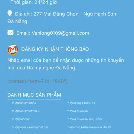
Thời gian: 24/24 giờ
Địa chỉ: 277 Mai Đăng Chơn - Ngũ Hành Sơn -
Đà Nẵng
Email: Vanlong0109@gmail.com
ĐĂNG KÝ NHẬN THÔNG BÁO
Nhập emai của bạn để nhận được những tin khuyến
mãi của Đá mỹ nghệ Đà Nẵng
[contact-form-7 id="840"]
DANH MỤC SẢN PHẨM
TƯỢNG PHẬT ADIDA
TƯỢNG PHẬT THÍCH CA
TƯỢNG PHẬT NIẾT BÀN
TƯỢNG QUAN ÂM
TƯỢNG BỒ TÁC
TƯỢNG QUAN ÂM NGỰ LONG
TƯỢNG QUAN ÂM ĐẠI THẾ CHÍ
THIÊN THỦ THIÊN NHÃN – CHUẨN ĐỀ