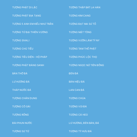
TƯỢNG PHẬT DI LẶC
TƯỢNG THẬP BÁT LA HÁN
TƯỢNG PHẬT ĐỊA TẠNG
TƯỢNG KIM CANG
TƯỢNG 5 ANH EM KIỀU NHƯ TRẦN
TƯỢNG ĐẠT MA SƯ TỔ
TƯỢNG TỨ ĐẠI THIÊN VƯƠNG
TƯỢNG MẬT TÔNG
TƯỢNG SIVALI
TƯỢNG VƯỜN LÂM TỲ NY
TƯỢNG CHÚ TIỂU
TƯỢNG TAM THẾ PHẬT
TƯỢNG TIÊU DIỆN – HỘ PHÁP
TƯỢNG PHÚC LỘC THỌ
TƯỢNG PHẬT ĐẢNG SANH
TƯỢNG NGỌC NỮ TIÊN ĐỒNG
BÀN THỜ ĐÁ
ĐÈN ĐÁ
LƯ HƯƠNG ĐÁ
BẢN HIỆU ĐÁ
THÁP NƯỚC ĐÁ
LAN CAN ĐÁ
TƯỢNG CHÂN DUNG
TƯỢNG CHÚA
TƯỢNG CÔ GÁI
TƯỢNG VOI ĐÁ
TƯỢNG RỒNG
TƯỢNG CÁ HEO
ĐÀI PHUN NƯỚC
LƯ HƯƠNG, ĐÈN BÀN, ĐÁ
TƯỢNG SƯ TỬ
TƯỢNG TỲ HƯU ĐÁ