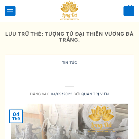
Bỏ
qua
0
nội
dung
LƯU TRỮ THẺ:
TƯỢNG TỨ ĐẠI THIÊN VƯƠNG ĐÁ
TRẮNG.
TIN TỨC
TỨ THIÊN VƯƠNG HỘ TRÌ THẾ
GIAN
ĐĂNG VÀO
04/09/2022
BỞI
QUẢN TRỊ VIÊN
04
Th9