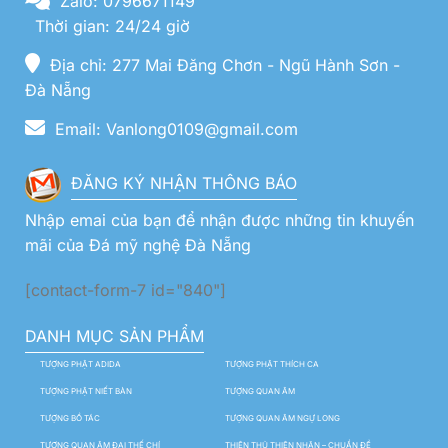
Zalo: 0796671149
Thời gian: 24/24 giờ
Địa chỉ: 277 Mai Đăng Chơn - Ngũ Hành Sơn -
Đà Nẵng
Email: Vanlong0109@gmail.com
ĐĂNG KÝ NHẬN THÔNG BÁO
Nhập emai của bạn để nhận được những tin khuyến
mãi của Đá mỹ nghệ Đà Nẵng
[contact-form-7 id="840"]
DANH MỤC SẢN PHẨM
TƯỢNG PHẬT ADIDA
TƯỢNG PHẬT THÍCH CA
TƯỢNG PHẬT NIẾT BÀN
TƯỢNG QUAN ÂM
TƯỢNG BỒ TÁC
TƯỢNG QUAN ÂM NGỰ LONG
TƯỢNG QUAN ÂM ĐẠI THẾ CHÍ
THIÊN THỦ THIÊN NHÃN – CHUẨN ĐỀ