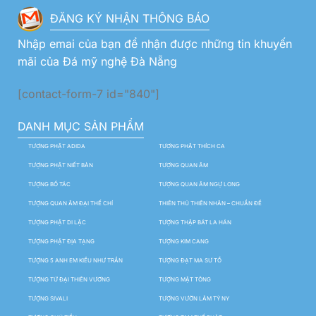
ĐĂNG KÝ NHẬN THÔNG BÁO
Nhập emai của bạn để nhận được những tin khuyến
mãi của Đá mỹ nghệ Đà Nẵng
[contact-form-7 id="840"]
DANH MỤC SẢN PHẨM
TƯỢNG PHẬT ADIDA
TƯỢNG PHẬT THÍCH CA
TƯỢNG PHẬT NIẾT BÀN
TƯỢNG QUAN ÂM
TƯỢNG BỒ TÁC
TƯỢNG QUAN ÂM NGỰ LONG
TƯỢNG QUAN ÂM ĐẠI THẾ CHÍ
THIÊN THỦ THIÊN NHÃN – CHUẨN ĐỀ
TƯỢNG PHẬT DI LẶC
TƯỢNG THẬP BÁT LA HÁN
TƯỢNG PHẬT ĐỊA TẠNG
TƯỢNG KIM CANG
TƯỢNG 5 ANH EM KIỀU NHƯ TRẦN
TƯỢNG ĐẠT MA SƯ TỔ
TƯỢNG TỨ ĐẠI THIÊN VƯƠNG
TƯỢNG MẬT TÔNG
TƯỢNG SIVALI
TƯỢNG VƯỜN LÂM TỲ NY