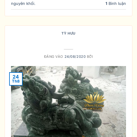
nguyên khối.
1
Bình luận
TỲ HƯU
Ý Nghĩa Của Tỳ Hưu Đá
ĐĂNG VÀO
24/08/2020
BỞI
24
Th8