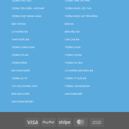
TƯỢNG CHÚ TIỂU
TƯỢNG TAM THẾ PHẬT
TƯỢNG TIÊU DIỆN – HỘ PHÁP
TƯỢNG PHÚC LỘC THỌ
TƯỢNG PHẬT ĐẢNG SANH
TƯỢNG NGỌC NỮ TIÊN ĐỒNG
BÀN THỜ ĐÁ
ĐÈN ĐÁ
LƯ HƯƠNG ĐÁ
BẢN HIỆU ĐÁ
THÁP NƯỚC ĐÁ
LAN CAN ĐÁ
TƯỢNG CHÂN DUNG
TƯỢNG CHÚA
TƯỢNG CÔ GÁI
TƯỢNG VOI ĐÁ
TƯỢNG RỒNG
TƯỢNG CÁ HEO
ĐÀI PHUN NƯỚC
LƯ HƯƠNG, ĐÈN BÀN, ĐÁ
TƯỢNG SƯ TỬ
TƯỢNG TỲ HƯU ĐÁ
TÙY HƯU PHONG THỦY
TƯỢNG LÂN NGHÊ ĐÁ
ĐÈN SÂN VƯỜN
SẢN PHẨM MỚI
SẢN PHẨM NỔI BẬT