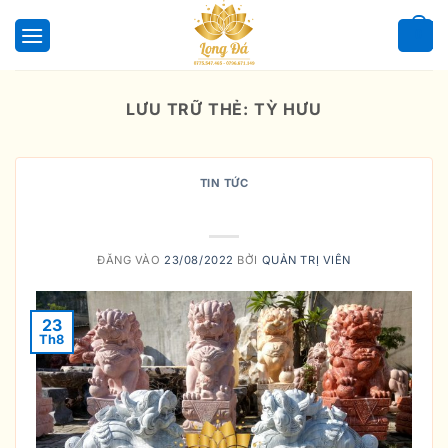
Bỏ
qua
0
nội
dung
LƯU TRỮ THẺ:
TỲ HƯU
TIN TỨC
Ý nghĩa Tỳ Hưu
ĐĂNG VÀO
23/08/2022
BỞI
QUẢN TRỊ VIÊN
23
Th8