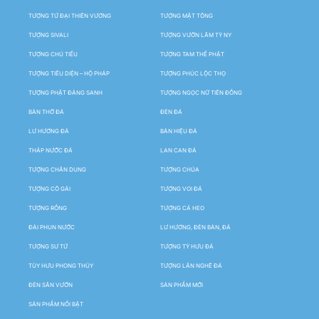
TƯỢNG TỨ ĐẠI THIÊN VƯƠNG
TƯỢNG MẬT TÔNG
TƯỢNG SIVALI
TƯỢNG VƯỜN LÂM TỲ NY
TƯỢNG CHÚ TIỂU
TƯỢNG TAM THẾ PHẬT
TƯỢNG TIÊU DIỆN – HỘ PHÁP
TƯỢNG PHÚC LỘC THỌ
TƯỢNG PHẬT ĐẢNG SANH
TƯỢNG NGỌC NỮ TIÊN ĐỒNG
BÀN THỜ ĐÁ
ĐÈN ĐÁ
LƯ HƯƠNG ĐÁ
BẢN HIỆU ĐÁ
THÁP NƯỚC ĐÁ
LAN CAN ĐÁ
TƯỢNG CHÂN DUNG
TƯỢNG CHÚA
TƯỢNG CÔ GÁI
TƯỢNG VOI ĐÁ
TƯỢNG RỒNG
TƯỢNG CÁ HEO
ĐÀI PHUN NƯỚC
LƯ HƯƠNG, ĐÈN BÀN, ĐÁ
TƯỢNG SƯ TỬ
TƯỢNG TỲ HƯU ĐÁ
TÙY HƯU PHONG THỦY
TƯỢNG LÂN NGHÊ ĐÁ
ĐÈN SÂN VƯỜN
SẢN PHẨM MỚI
SẢN PHẨM NỔI BẬT