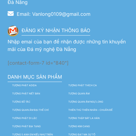
Đà Nẵng
Email: Vanlong0109@gmail.com
ĐĂNG KÝ NHẬN THÔNG BÁO
Nhập emai của bạn để nhận được những tin khuyến
mãi của Đá mỹ nghệ Đà Nẵng
[contact-form-7 id="840"]
DANH MỤC SẢN PHẨM
TƯỢNG PHẬT ADIDA
TƯỢNG PHẬT THÍCH CA
TƯỢNG PHẬT NIẾT BÀN
TƯỢNG QUAN ÂM
TƯỢNG BỒ TÁC
TƯỢNG QUAN ÂM NGỰ LONG
TƯỢNG QUAN ÂM ĐẠI THẾ CHÍ
THIÊN THỦ THIÊN NHÃN – CHUẨN ĐỀ
TƯỢNG PHẬT DI LẶC
TƯỢNG THẬP BÁT LA HÁN
TƯỢNG PHẬT ĐỊA TẠNG
TƯỢNG KIM CANG
TƯỢNG 5 ANH EM KIỀU NHƯ TRẦN
TƯỢNG ĐẠT MA SƯ TỔ