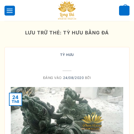
Bỏ
qua
0
nội
dung
LƯU TRỮ THẺ:
TỲ HƯU BẰNG ĐÁ
TỲ HƯU
Ý Nghĩa Của Tỳ Hưu Đá
ĐĂNG VÀO
24/08/2020
BỞI
24
Th8