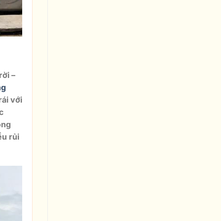
ời –
ng
ái với
c
ông
ều rủi