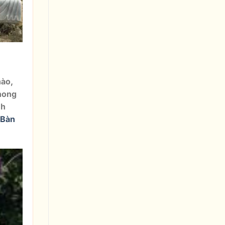
nào,
phong
nh
 Bàn