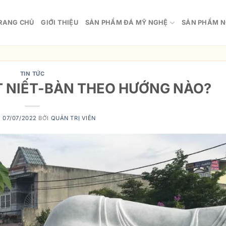
RANG CHỦ
GIỚI THIỆU
SẢN PHẨM ĐÁ MỸ NGHỆ
SẢN PHẨM N
TIN TỨC
T NIẾT-BÀN THEO HƯỚNG NÀO?
O
07/07/2022
BỞI
QUẢN TRỊ VIÊN