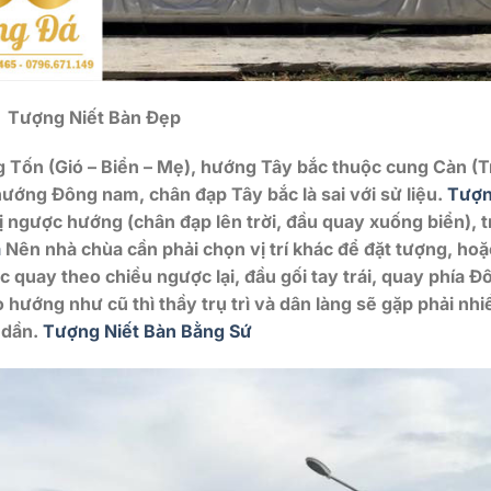
 Tượng Niết Bàn Đẹp
ốn (Gió – Biển – Mẹ), hướng Tây bắc thuộc cung Càn (Tr
ướng Đông nam, chân đạp Tây bắc là sai với sử liệu.
Tượ
 ngược hướng (chân đạp lên trời, đầu quay xuống biển), tr
á
Nên nhà chùa cần phải chọn vị trí khác để đặt tượng, hoặ
ác quay theo chiều ngược lại, đầu gối tay trái, quay phía Đ
 hướng như cũ thì thầy trụ trì và dân làng sẽ gặp phải nhi
 dần.
Tượng Niết Bàn Bằng Sứ