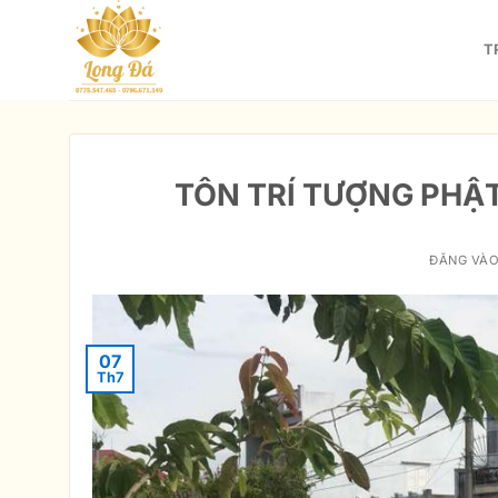
Bỏ
qua
T
nội
dung
TÔN TRÍ TƯỢNG PHẬ
ĐĂNG VÀ
07
Th7