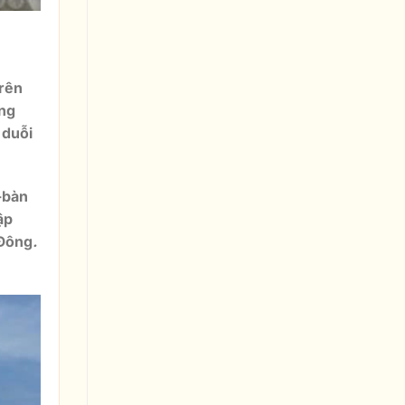
trên
ợng
 duỗi
-bàn
ập
 Đông
.