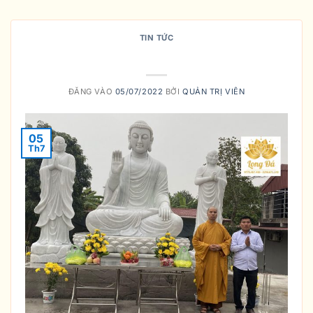
TIN TỨC
CÁCH THỈNH PHẬT — AN VỊ PHẬT
ĐĂNG VÀO
05/07/2022
BỞI
QUẢN TRỊ VIÊN
05
Th7