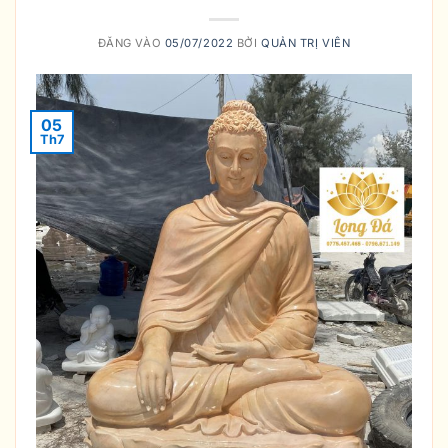
ĐĂNG VÀO
05/07/2022
BỞI
QUẢN TRỊ VIÊN
05
Th7