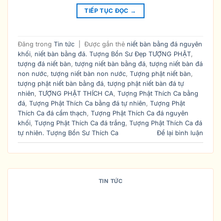
TIẾP TỤC ĐỌC
→
Đăng trong
Tin tức
|
Được gắn thẻ
niết bàn bằng đá nguyên
khối
,
niết bàn bằng đá. Tượng Bổn Sư Đẹp TƯỢNG PHẬT
,
tượng đá niết bàn
,
tượng niết bàn bằng đá
,
tượng niết bàn đá
non nước
,
tượng niết bàn non nước
,
Tượng phật niết bàn
,
tượng phật niết bàn bằng đá
,
tượng phật niết bàn đá tự
nhiên
,
TƯỢNG PHẬT THÍCH CA
,
Tượng Phật Thích Ca bằng
đá
,
Tượng Phật Thích Ca bằng đá tự nhiên
,
Tượng Phật
Thích Ca đá cẩm thạch
,
Tượng Phật Thích Ca đá nguyên
khối
,
Tượng Phật Thích Ca đá trắng
,
Tượng Phật Thích Ca đá
tự nhiên. Tượng Bổn Sư Thích Ca
Để lại bình luận
TIN TỨC
GIÁ BÁN TƯỢNG PHẬT THÍCH CA
BẰNG ĐỒNG PHỤ THUỘC VÀO
YẾU TỐ NÀO?