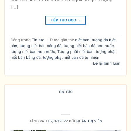
[…]
TIẾP TỤC ĐỌC
→
Đăng trong
Tin tức
|
Được gắn thẻ
niết bàn
,
tượng đá niết
bàn
,
tượng niết bàn bằng đá
,
tượng niết bàn đá non nước
,
tượng niết bàn non nước
,
Tượng phật niết bàn
,
tượng phật
niết bàn bằng đá
,
tượng phật niết bàn đá tự nhiên
Để lại bình luận
TIN TỨC
TÔN TRÍ TƯỢNG PHẬT NIẾT-BÀN
THEO HƯỚNG NÀO?
ĐĂNG VÀO
07/07/2022
BỞI
QUẢN TRỊ VIÊN