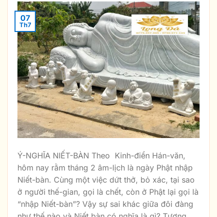
07
Th7
Ý-NGHĨA NIẾT-BÀN Theo Kinh-điển Hán-văn,
hôm nay rằm tháng 2 âm-lịch là ngày Phật nhập
Niết-bàn. Cùng một việc dứt thở, bỏ xác, tại sao
ở người thế-gian, gọi là chết, còn ở Phật lại gọi là
“nhập Niết-bàn”? Vậy sự sai khác giữa đôi đàng
như thế nào và Niết bàn có nghĩa là gì? Tượng