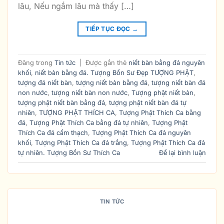
lâu, Nếu ngắm lâu mà thấy […]
TIẾP TỤC ĐỌC
→
Đăng trong
Tin tức
|
Được gắn thẻ
niết bàn bằng đá nguyên
khối
,
niết bàn bằng đá. Tượng Bổn Sư Đẹp TƯỢNG PHẬT
,
tượng đá niết bàn
,
tượng niết bàn bằng đá
,
tượng niết bàn đá
non nước
,
tượng niết bàn non nước
,
Tượng phật niết bàn
,
tượng phật niết bàn bằng đá
,
tượng phật niết bàn đá tự
nhiên
,
TƯỢNG PHẬT THÍCH CA
,
Tượng Phật Thích Ca bằng
đá
,
Tượng Phật Thích Ca bằng đá tự nhiên
,
Tượng Phật
Thích Ca đá cẩm thạch
,
Tượng Phật Thích Ca đá nguyên
khối
,
Tượng Phật Thích Ca đá trắng
,
Tượng Phật Thích Ca đá
tự nhiên. Tượng Bổn Sư Thích Ca
Để lại bình luận
TIN TỨC
THỜ PHẬT TẠI NHÀ NHƯ THẾ NÀO