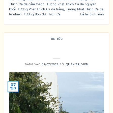
Thích Ca đá cẩm thạch
,
Tượng Phật Thích Ca đá nguyên
khối
,
Tượng Phật Thích Ca đá trắng
,
Tượng Phật Thích Ca đá
tự nhiên. Tượng Bổn Sư Thích Ca
Để lại bình luận
TIN TỨC
VỀ KHÁI NIỆM NIẾT BÀN TRONG
PHẬT GIÁO
ĐĂNG VÀO
07/07/2022
BỞI
QUẢN TRỊ VIÊN
07
Th7