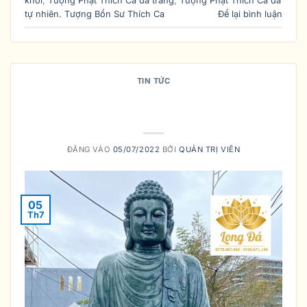
khối
,
Tượng Phật Thích Ca đá trắng
,
Tượng Phật Thích Ca đá
tự nhiên. Tượng Bổn Sư Thích Ca
Để lại bình luận
TIN TỨC
NÊN MUA TƯỢNG PHẬT THÍCH CA
NHƯ THẾ NÀO ? Ở ĐÂU?
ĐĂNG VÀO
05/07/2022
BỞI
QUẢN TRỊ VIÊN
05
Th7