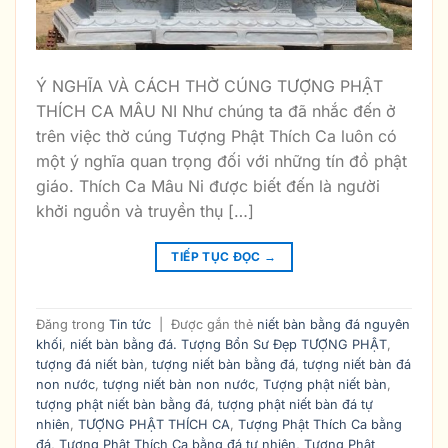
Ý NGHĨA VÀ CÁCH THỜ CÚNG TƯỢNG PHẬT
THÍCH CA MÂU NI Như chúng ta đã nhắc đến ở
trên việc thờ cúng Tượng Phật Thích Ca luôn có
một ý nghĩa quan trọng đối với những tín đồ phật
giáo. Thích Ca Mâu Ni được biết đến là người
khởi nguồn và truyền thụ […]
TIẾP TỤC ĐỌC
→
Đăng trong
Tin tức
|
Được gắn thẻ
niết bàn bằng đá nguyên
khối
,
niết bàn bằng đá. Tượng Bổn Sư Đẹp TƯỢNG PHẬT
,
tượng đá niết bàn
,
tượng niết bàn bằng đá
,
tượng niết bàn đá
non nước
,
tượng niết bàn non nước
,
Tượng phật niết bàn
,
tượng phật niết bàn bằng đá
,
tượng phật niết bàn đá tự
nhiên
,
TƯỢNG PHẬT THÍCH CA
,
Tượng Phật Thích Ca bằng
đá
,
Tượng Phật Thích Ca bằng đá tự nhiên
,
Tượng Phật