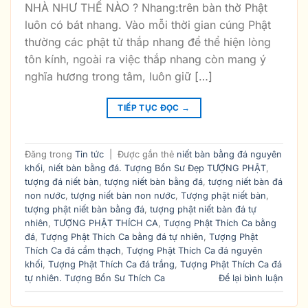
NHÀ NHƯ THẾ NÀO ? Nhang:trên bàn thờ Phật
luôn có bát nhang. Vào mỗi thời gian cúng Phật
thường các phật tử thắp nhang để thể hiện lòng
tôn kính, ngoài ra việc thắp nhang còn mang ý
nghĩa hương trong tâm, luôn giữ […]
TIẾP TỤC ĐỌC
→
Đăng trong
Tin tức
|
Được gắn thẻ
niết bàn bằng đá nguyên
khối
,
niết bàn bằng đá. Tượng Bổn Sư Đẹp TƯỢNG PHẬT
,
tượng đá niết bàn
,
tượng niết bàn bằng đá
,
tượng niết bàn đá
non nước
,
tượng niết bàn non nước
,
Tượng phật niết bàn
,
tượng phật niết bàn bằng đá
,
tượng phật niết bàn đá tự
nhiên
,
TƯỢNG PHẬT THÍCH CA
,
Tượng Phật Thích Ca bằng
đá
,
Tượng Phật Thích Ca bằng đá tự nhiên
,
Tượng Phật
Thích Ca đá cẩm thạch
,
Tượng Phật Thích Ca đá nguyên
khối
,
Tượng Phật Thích Ca đá trắng
,
Tượng Phật Thích Ca đá
tự nhiên. Tượng Bổn Sư Thích Ca
Để lại bình luận