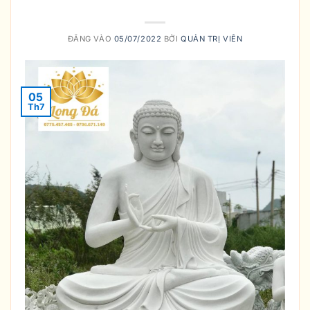
MỚI ĐÚNG?
ĐĂNG VÀO
05/07/2022
BỞI
QUẢN TRỊ VIÊN
05
Th7