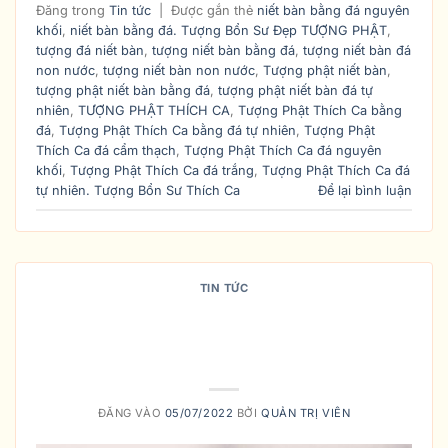
Đăng trong
Tin tức
|
Được gắn thẻ
niết bàn bằng đá nguyên
khối
,
niết bàn bằng đá. Tượng Bổn Sư Đẹp TƯỢNG PHẬT
,
tượng đá niết bàn
,
tượng niết bàn bằng đá
,
tượng niết bàn đá
non nước
,
tượng niết bàn non nước
,
Tượng phật niết bàn
,
tượng phật niết bàn bằng đá
,
tượng phật niết bàn đá tự
nhiên
,
TƯỢNG PHẬT THÍCH CA
,
Tượng Phật Thích Ca bằng
đá
,
Tượng Phật Thích Ca bằng đá tự nhiên
,
Tượng Phật
Thích Ca đá cẩm thạch
,
Tượng Phật Thích Ca đá nguyên
khối
,
Tượng Phật Thích Ca đá trắng
,
Tượng Phật Thích Ca đá
tự nhiên. Tượng Bổn Sư Thích Ca
Để lại bình luận
TIN TỨC
VẬY NÊN MUA TƯỢNG PHẬT
THÍCH CA THẾ NÀO ? GIÁ RA SAO
?
ĐĂNG VÀO
05/07/2022
BỞI
QUẢN TRỊ VIÊN