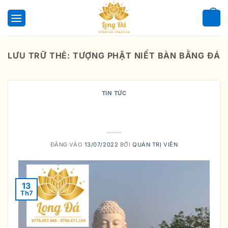
Bỏ
qua
0
nội
dung
LƯU TRỮ THẺ:
TƯỢNG PHẬT NIẾT BÀN BẰNG ĐÁ
TIN TỨC
Ý NGHĨA VIỆC THỜ CÚNG PHẬT
THÍCH CA MÂU NI
ĐĂNG VÀO
13/07/2022
BỞI
QUẢN TRỊ VIÊN
13
Th7