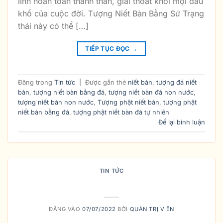
linh hoàn toàn thanh thản, giải thoát khỏi mọi đau
khổ của cuộc đời. Tượng Niết Bàn Bằng Sứ Trạng
thái này có thể […]
TIẾP TỤC ĐỌC
→
Đăng trong
Tin tức
|
Được gắn thẻ
niết bàn
,
tượng đá niết
bàn
,
tượng niết bàn bằng đá
,
tượng niết bàn đá non nước
,
tượng niết bàn non nước
,
Tượng phật niết bàn
,
tượng phật
niết bàn bằng đá
,
tượng phật niết bàn đá tự nhiên
Để lại bình luận
TIN TỨC
Ý-NGHĨA NIẾT-BÀN
ĐĂNG VÀO
07/07/2022
BỞI
QUẢN TRỊ VIÊN