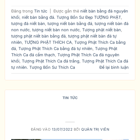
Đăng trong
Tin tức
|
Được gắn thẻ
niết bàn bằng đá nguyên
khối
,
niết bàn bằng đá. Tượng Bổn Sư Đẹp TƯỢNG PHẬT
,
tượng đá niết bàn
,
tượng niết bàn bằng đá
,
tượng niết bàn đá
non nước
,
tượng niết bàn non nước
,
Tượng phật niết bàn
,
tượng phật niết bàn bằng đá
,
tượng phật niết bàn đá tự
nhiên
,
TƯỢNG PHẬT THÍCH CA
,
Tượng Phật Thích Ca bằng
đá
,
Tượng Phật Thích Ca bằng đá tự nhiên
,
Tượng Phật
Thích Ca đá cẩm thạch
,
Tượng Phật Thích Ca đá nguyên
khối
,
Tượng Phật Thích Ca đá trắng
,
Tượng Phật Thích Ca đá
tự nhiên. Tượng Bổn Sư Thích Ca
Để lại bình luận
TIN TỨC
Ý NGHĨA VÀ CÁCH THỜ CÚNG
TƯỢNG PHẬT THÍCH CA MÂU NI
ĐĂNG VÀO
13/07/2022
BỞI
QUẢN TRỊ VIÊN