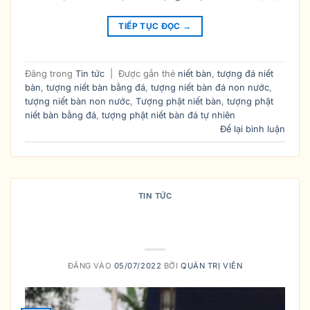
TIẾP TỤC ĐỌC
→
Đăng trong
Tin tức
|
Được gắn thẻ
niết bàn
,
tượng đá niết
bàn
,
tượng niết bàn bằng đá
,
tượng niết bàn đá non nước
,
tượng niết bàn non nước
,
Tượng phật niết bàn
,
tượng phật
niết bàn bằng đá
,
tượng phật niết bàn đá tự nhiên
Để lại bình luận
TIN TỨC
BÀI TRÍ BÀN THỜ PHẬT THÍCH CA
MÂU NI TẠI NHÀ NHƯ THẾ NÀO ?
ĐĂNG VÀO
05/07/2022
BỞI
QUẢN TRỊ VIÊN