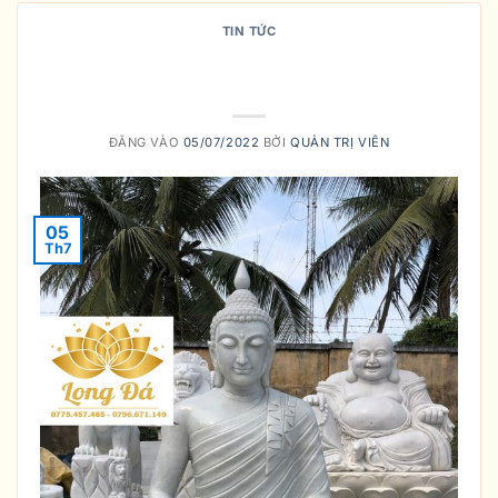
TIN TỨC
ĐỊA CHỈ THỈNH TƯỢNG PHẬT BỔN
SƯ THÍCH CA MÂU NI UY TÍN
ĐĂNG VÀO
05/07/2022
BỞI
QUẢN TRỊ VIÊN
05
Th7