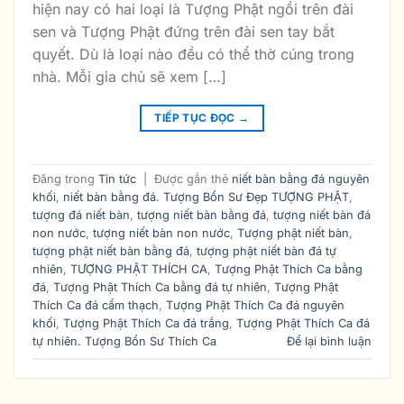
hiện nay có hai loại là Tượng Phật ngồi trên đài
sen và Tượng Phật đứng trên đài sen tay bắt
quyết. Dù là loại nào đều có thể thờ cúng trong
nhà. Mỗi gia chủ sẽ xem […]
TIẾP TỤC ĐỌC
→
Đăng trong
Tin tức
|
Được gắn thẻ
niết bàn bằng đá nguyên
khối
,
niết bàn bằng đá. Tượng Bổn Sư Đẹp TƯỢNG PHẬT
,
tượng đá niết bàn
,
tượng niết bàn bằng đá
,
tượng niết bàn đá
non nước
,
tượng niết bàn non nước
,
Tượng phật niết bàn
,
tượng phật niết bàn bằng đá
,
tượng phật niết bàn đá tự
nhiên
,
TƯỢNG PHẬT THÍCH CA
,
Tượng Phật Thích Ca bằng
đá
,
Tượng Phật Thích Ca bằng đá tự nhiên
,
Tượng Phật
Thích Ca đá cẩm thạch
,
Tượng Phật Thích Ca đá nguyên
khối
,
Tượng Phật Thích Ca đá trắng
,
Tượng Phật Thích Ca đá
tự nhiên. Tượng Bổn Sư Thích Ca
Để lại bình luận