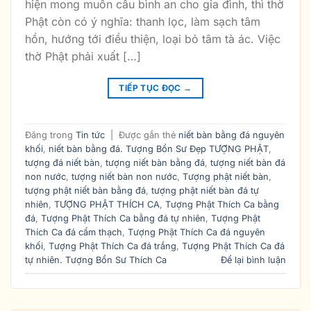
hiện mong muốn cầu bình an cho gia đình, thì thờ
Phật còn có ý nghĩa: thanh lọc, làm sạch tâm
hồn, hướng tới điều thiện, loại bỏ tâm tà ác. Việc
thờ Phật phải xuất […]
TIẾP TỤC ĐỌC
→
Đăng trong
Tin tức
|
Được gắn thẻ
niết bàn bằng đá nguyên
khối
,
niết bàn bằng đá. Tượng Bổn Sư Đẹp TƯỢNG PHẬT
,
tượng đá niết bàn
,
tượng niết bàn bằng đá
,
tượng niết bàn đá
non nước
,
tượng niết bàn non nước
,
Tượng phật niết bàn
,
tượng phật niết bàn bằng đá
,
tượng phật niết bàn đá tự
nhiên
,
TƯỢNG PHẬT THÍCH CA
,
Tượng Phật Thích Ca bằng
đá
,
Tượng Phật Thích Ca bằng đá tự nhiên
,
Tượng Phật
Thích Ca đá cẩm thạch
,
Tượng Phật Thích Ca đá nguyên
khối
,
Tượng Phật Thích Ca đá trắng
,
Tượng Phật Thích Ca đá
tự nhiên. Tượng Bổn Sư Thích Ca
Để lại bình luận