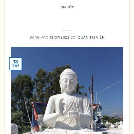
TIN TỨC
THỜ PHẬT TẠI NHÀ NHƯ THẾ NÀO
MỚI ĐÚNG?
ĐĂNG VÀO
13/07/2022
BỞI
QUẢN TRỊ VIÊN
13
Th7