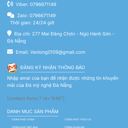
Viber: 0796671149
Zalo: 0796671149
Thời gian: 24/24 giờ
Địa chỉ: 277 Mai Đăng Chơn - Ngũ Hành Sơn -
Đà Nẵng
Email: Vanlong0109@gmail.com
ĐĂNG KÝ NHẬN THÔNG BÁO
Nhập emai của bạn để nhận được những tin khuyến
mãi của Đá mỹ nghệ Đà Nẵng
[contact-form-7 id="840"]
DANH MỤC SẢN PHẨM
TƯỢNG PHẬT ADIDA
TƯỢNG PHẬT THÍCH CA
TƯỢNG PHẬT NIẾT BÀN
TƯỢNG QUAN ÂM