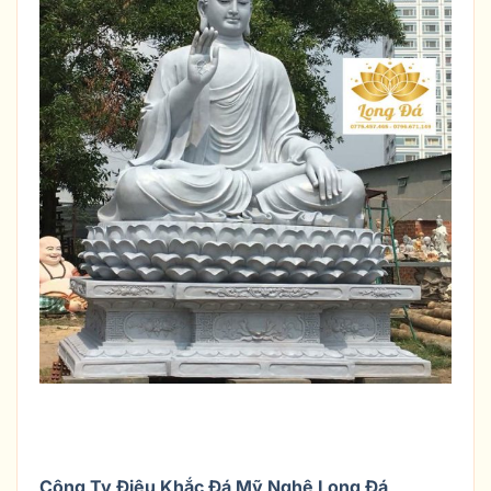
THỈNH TƯỢNG PHẬT THÍCH CA BẰNG
ĐÁ Ở ĐÂU TỐT NHẤT
Công Ty Điêu Khắc Đá Mỹ Nghệ
Long Đá