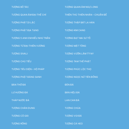
TƯỢNG BỒ TÁC
TƯỢNG QUAN ÂM NGỰ LONG
TƯỢNG QUAN ÂM ĐẠI THẾ CHÍ
THIÊN THỦ THIÊN NHÃN – CHUẨN ĐỀ
TƯỢNG PHẬT DI LẶC
TƯỢNG THẬP BÁT LA HÁN
TƯỢNG PHẬT ĐỊA TẠNG
TƯỢNG KIM CANG
TƯỢNG 5 ANH EM KIỀU NHƯ TRẦN
TƯỢNG ĐẠT MA SƯ TỔ
TƯỢNG TỨ ĐẠI THIÊN VƯƠNG
TƯỢNG MẬT TÔNG
TƯỢNG SIVALI
TƯỢNG VƯỜN LÂM TỲ NY
TƯỢNG CHÚ TIỂU
TƯỢNG TAM THẾ PHẬT
TƯỢNG TIÊU DIỆN – HỘ PHÁP
TƯỢNG PHÚC LỘC THỌ
TƯỢNG PHẬT ĐẢNG SANH
TƯỢNG NGỌC NỮ TIÊN ĐỒNG
BÀN THỜ ĐÁ
ĐÈN ĐÁ
LƯ HƯƠNG ĐÁ
BẢN HIỆU ĐÁ
THÁP NƯỚC ĐÁ
LAN CAN ĐÁ
TƯỢNG CHÂN DUNG
TƯỢNG CHÚA
TƯỢNG CÔ GÁI
TƯỢNG VOI ĐÁ
TƯỢNG RỒNG
TƯỢNG CÁ HEO