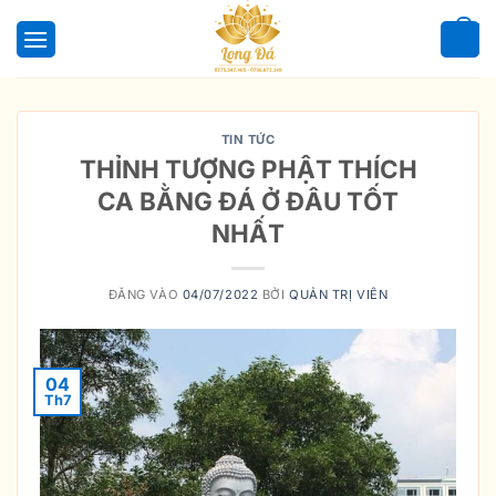
Bỏ
qua
0
nội
dung
TIN TỨC
THỈNH TƯỢNG PHẬT THÍCH
CA BẰNG ĐÁ Ở ĐÂU TỐT
NHẤT
ĐĂNG VÀO
04/07/2022
BỞI
QUẢN TRỊ VIÊN
04
Th7