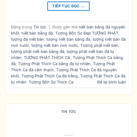
TIẾP TỤC ĐỌC
→
Đăng trong
Tin tức
|
Được gắn thẻ
niết bàn bằng đá nguyên
khối
,
niết bàn bằng đá. Tượng Bổn Sư Đẹp TƯỢNG PHẬT
,
tượng đá niết bàn
,
tượng niết bàn bằng đá
,
tượng niết bàn đá
non nước
,
tượng niết bàn non nước
,
Tượng phật niết bàn
,
tượng phật niết bàn bằng đá
,
tượng phật niết bàn đá tự
nhiên
,
TƯỢNG PHẬT THÍCH CA
,
Tượng Phật Thích Ca bằng
đá
,
Tượng Phật Thích Ca bằng đá tự nhiên
,
Tượng Phật
Thích Ca đá cẩm thạch
,
Tượng Phật Thích Ca đá nguyên
khối
,
Tượng Phật Thích Ca đá trắng
,
Tượng Phật Thích Ca đá
tự nhiên. Tượng Bổn Sư Thích Ca
Để lại bình luận
TIN TỨC
ĐỊA CHỈ THỈNH TƯỢNG PHẬT BỔN
SƯ THÍCH CA MÂU NI UY TÍN