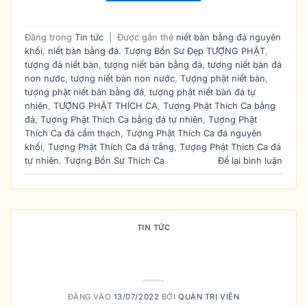
Đăng trong
Tin tức
|
Được gắn thẻ
niết bàn bằng đá nguyên
khối
,
niết bàn bằng đá. Tượng Bổn Sư Đẹp TƯỢNG PHẬT
,
tượng đá niết bàn
,
tượng niết bàn bằng đá
,
tượng niết bàn đá
non nước
,
tượng niết bàn non nước
,
Tượng phật niết bàn
,
tượng phật niết bàn bằng đá
,
tượng phật niết bàn đá tự
nhiên
,
TƯỢNG PHẬT THÍCH CA
,
Tượng Phật Thích Ca bằng
đá
,
Tượng Phật Thích Ca bằng đá tự nhiên
,
Tượng Phật
Thích Ca đá cẩm thạch
,
Tượng Phật Thích Ca đá nguyên
khối
,
Tượng Phật Thích Ca đá trắng
,
Tượng Phật Thích Ca đá
tự nhiên. Tượng Bổn Sư Thích Ca
Để lại bình luận
TIN TỨC
Ý NGHĨA VÀ CÁCH THỜ CÚNG
TƯỢNG PHẬT THÍCH CA MÂU NI
ĐĂNG VÀO
13/07/2022
BỞI
QUẢN TRỊ VIÊN