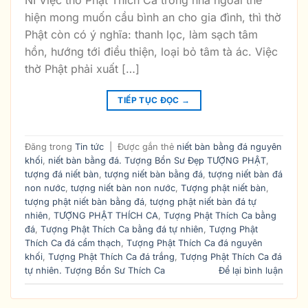
hiện mong muốn cầu bình an cho gia đình, thì thờ
Phật còn có ý nghĩa: thanh lọc, làm sạch tâm
hồn, hướng tới điều thiện, loại bỏ tâm tà ác. Việc
thờ Phật phải xuất […]
TIẾP TỤC ĐỌC
→
Đăng trong
Tin tức
|
Được gắn thẻ
niết bàn bằng đá nguyên
khối
,
niết bàn bằng đá. Tượng Bổn Sư Đẹp TƯỢNG PHẬT
,
tượng đá niết bàn
,
tượng niết bàn bằng đá
,
tượng niết bàn đá
non nước
,
tượng niết bàn non nước
,
Tượng phật niết bàn
,
tượng phật niết bàn bằng đá
,
tượng phật niết bàn đá tự
nhiên
,
TƯỢNG PHẬT THÍCH CA
,
Tượng Phật Thích Ca bằng
đá
,
Tượng Phật Thích Ca bằng đá tự nhiên
,
Tượng Phật
Thích Ca đá cẩm thạch
,
Tượng Phật Thích Ca đá nguyên
khối
,
Tượng Phật Thích Ca đá trắng
,
Tượng Phật Thích Ca đá
tự nhiên. Tượng Bổn Sư Thích Ca
Để lại bình luận