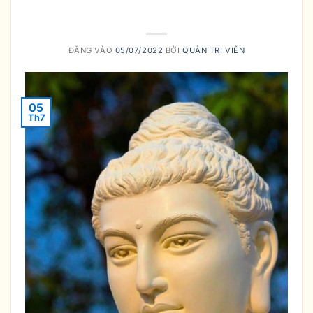
HÌNH ẢNH TƯỢNG PHẬT THÍCH CA
ĐĂNG VÀO
05/07/2022
BỞI
QUẢN TRỊ VIÊN
05
Th7