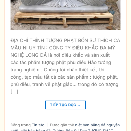
ĐỊA CHỈ THỈNH TƯỢNG PHẬT BỔN SƯ THÍCH CA
MÂU NI UY TÍN : CÔNG TY ĐIÊU KHẮC ĐÁ MỸ
NGHỆ LONG ĐÁ là nơi điêu khắc và sản xuất
các tác phẩm tượng phật phù điêu Hảo tướng
trang nghiêm . Chúng tôi nhận thiết kế , thi
công, tạo mẫu tất cả các sản phẩm : tượng phật,
phù điêu, tranh vẽ phật giáo… trong đó có tượng
[…]
TIẾP TỤC ĐỌC
→
Đăng trong
Tin tức
|
Được gắn thẻ
niết bàn bằng đá nguyên
khối
,
niết bàn bằng đá. Tượng Bổn Sư Đẹp TƯỢNG PHẬT
,