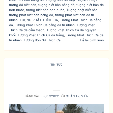
tượng đá niết bàn
,
tượng niết bàn bằng đá
,
tượng niết bàn đá
non nước
,
tượng niết bàn non nước
,
Tượng phật niết bàn
,
tượng phật niết bàn bằng đá
,
tượng phật niết bàn đá tự
nhiên
,
TƯỢNG PHẬT THÍCH CA
,
Tượng Phật Thích Ca bằng
đá
,
Tượng Phật Thích Ca bằng đá tự nhiên
,
Tượng Phật
Thích Ca đá cẩm thạch
,
Tượng Phật Thích Ca đá nguyên
khối
,
Tượng Phật Thích Ca đá trắng
,
Tượng Phật Thích Ca đá
tự nhiên. Tượng Bổn Sư Thích Ca
Để lại bình luận
TIN TỨC
GIÁ BÁN TƯỢNG PHẬT THÍCH CA
BẰNG ĐỒNG PHỤ THUỘC VÀO
YẾU TỐ NÀO?
ĐĂNG VÀO
05/07/2022
BỞI
QUẢN TRỊ VIÊN