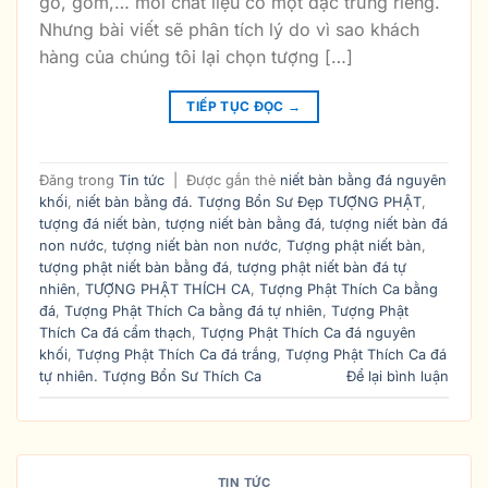
gỗ, gốm,… mỗi chất liệu có một đặc trưng riêng.
Nhưng bài viết sẽ phân tích lý do vì sao khách
hàng của chúng tôi lại chọn tượng […]
TIẾP TỤC ĐỌC
→
Đăng trong
Tin tức
|
Được gắn thẻ
niết bàn bằng đá nguyên
khối
,
niết bàn bằng đá. Tượng Bổn Sư Đẹp TƯỢNG PHẬT
,
tượng đá niết bàn
,
tượng niết bàn bằng đá
,
tượng niết bàn đá
non nước
,
tượng niết bàn non nước
,
Tượng phật niết bàn
,
tượng phật niết bàn bằng đá
,
tượng phật niết bàn đá tự
nhiên
,
TƯỢNG PHẬT THÍCH CA
,
Tượng Phật Thích Ca bằng
đá
,
Tượng Phật Thích Ca bằng đá tự nhiên
,
Tượng Phật
Thích Ca đá cẩm thạch
,
Tượng Phật Thích Ca đá nguyên
khối
,
Tượng Phật Thích Ca đá trắng
,
Tượng Phật Thích Ca đá
tự nhiên. Tượng Bổn Sư Thích Ca
Để lại bình luận
TIN TỨC