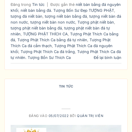
Đăng trong
Tin tức
|
Được gắn thẻ
niết bàn bằng đá nguyên
khối
,
niết bàn bằng đá. Tượng Bổn Sư Đẹp TƯỢNG PHẬT
,
tượng đá niết bàn
,
tượng niết bàn bằng đá
,
tượng niết bàn đá
non nước
,
tượng niết bàn non nước
,
Tượng phật niết bàn
,
tượng phật niết bàn bằng đá
,
tượng phật niết bàn đá tự
nhiên
,
TƯỢNG PHẬT THÍCH CA
,
Tượng Phật Thích Ca bằng
đá
,
Tượng Phật Thích Ca bằng đá tự nhiên
,
Tượng Phật
Thích Ca đá cẩm thạch
,
Tượng Phật Thích Ca đá nguyên
khối
,
Tượng Phật Thích Ca đá trắng
,
Tượng Phật Thích Ca đá
tự nhiên. Tượng Bổn Sư Thích Ca
Để lại bình luận
TIN TỨC
THỜ PHẬT TẠI NHÀ NHƯ THẾ NÀO
MỚI ĐÚNG?
ĐĂNG VÀO
05/07/2022
BỞI
QUẢN TRỊ VIÊN