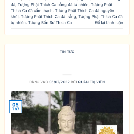
đá
,
Tượng Phật Thích Ca bằng đá tự nhiên
,
Tượng Phật
Thích Ca đá cẩm thạch
,
Tượng Phật Thích Ca đá nguyên
khối
,
Tượng Phật Thích Ca đá trắng
,
Tượng Phật Thích Ca đá
tự nhiên. Tượng Bổn Sư Thích Ca
Để lại bình luận
TIN TỨC
BÀI TRÍ BÀN THỜ PHẬT THÍCH CA
MÂU NI TẠI NHÀ NHƯ THẾ NÀO ?
ĐĂNG VÀO
05/07/2022
BỞI
QUẢN TRỊ VIÊN
05
Th7