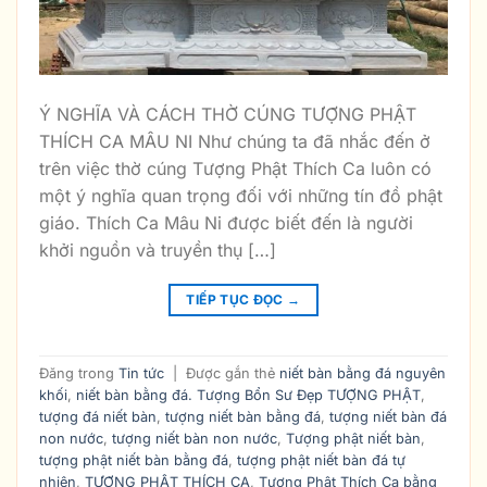
Ý NGHĨA VÀ CÁCH THỜ CÚNG TƯỢNG PHẬT
THÍCH CA MÂU NI Như chúng ta đã nhắc đến ở
trên việc thờ cúng Tượng Phật Thích Ca luôn có
một ý nghĩa quan trọng đối với những tín đồ phật
giáo. Thích Ca Mâu Ni được biết đến là người
khởi nguồn và truyền thụ […]
TIẾP TỤC ĐỌC
→
Đăng trong
Tin tức
|
Được gắn thẻ
niết bàn bằng đá nguyên
khối
,
niết bàn bằng đá. Tượng Bổn Sư Đẹp TƯỢNG PHẬT
,
tượng đá niết bàn
,
tượng niết bàn bằng đá
,
tượng niết bàn đá
non nước
,
tượng niết bàn non nước
,
Tượng phật niết bàn
,
tượng phật niết bàn bằng đá
,
tượng phật niết bàn đá tự
nhiên
,
TƯỢNG PHẬT THÍCH CA
,
Tượng Phật Thích Ca bằng