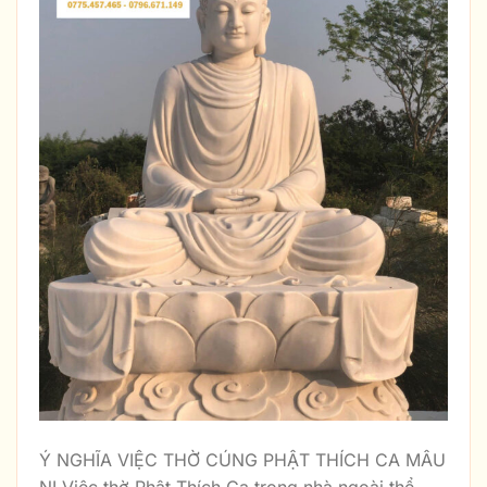
Ý NGHĨA VIỆC THỜ CÚNG PHẬT THÍCH CA MÂU
NI Việc thờ Phật Thích Ca trong nhà ngoài thể