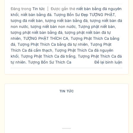
Đăng trong
Tin tức
|
Được gắn thẻ
niết bàn bằng đá nguyên
khối
,
niết bàn bằng đá. Tượng Bổn Sư Đẹp TƯỢNG PHẬT
,
tượng đá niết bàn
,
tượng niết bàn bằng đá
,
tượng niết bàn đá
non nước
,
tượng niết bàn non nước
,
Tượng phật niết bàn
,
tượng phật niết bàn bằng đá
,
tượng phật niết bàn đá tự
nhiên
,
TƯỢNG PHẬT THÍCH CA
,
Tượng Phật Thích Ca bằng
đá
,
Tượng Phật Thích Ca bằng đá tự nhiên
,
Tượng Phật
Thích Ca đá cẩm thạch
,
Tượng Phật Thích Ca đá nguyên
khối
,
Tượng Phật Thích Ca đá trắng
,
Tượng Phật Thích Ca đá
tự nhiên. Tượng Bổn Sư Thích Ca
Để lại bình luận
TIN TỨC
NHỮNG ĐIỀU GIA CHỦ CẦN LƯU Ý
KHI THỜ TƯỢNG PHẬT THÍCH CA
VỊ TRÍ ĐẶT TƯỢNG PHẬT THÍCH
CA HỢP PHONG THỦY