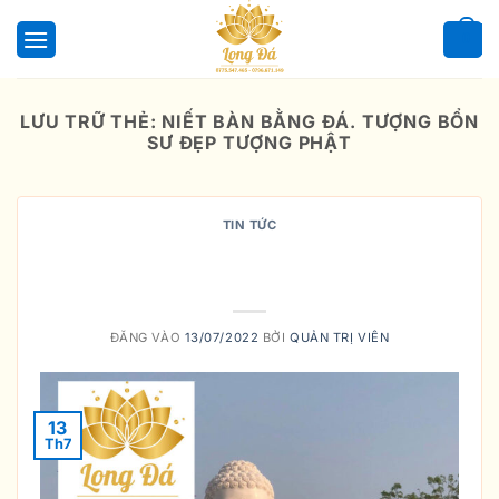
Bỏ
qua
0
nội
dung
LƯU TRỮ THẺ:
NIẾT BÀN BẰNG ĐÁ. TƯỢNG BỔN
SƯ ĐẸP TƯỢNG PHẬT
TIN TỨC
Ý NGHĨA VIỆC THỜ CÚNG PHẬT
THÍCH CA MÂU NI
ĐĂNG VÀO
13/07/2022
BỞI
QUẢN TRỊ VIÊN
13
Th7