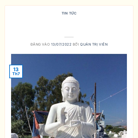
TIN TỨC
THỜ PHẬT TẠI NHÀ NHƯ THẾ NÀO
MỚI ĐÚNG?
ĐĂNG VÀO
13/07/2022
BỞI
QUẢN TRỊ VIÊN
13
Th7