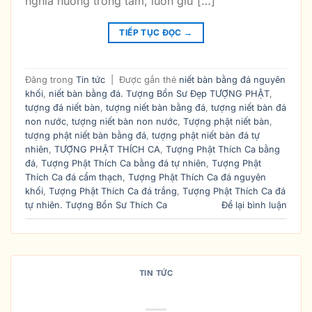
nghĩa hương trong tâm, luôn giữ […]
TIẾP TỤC ĐỌC
→
Đăng trong
Tin tức
|
Được gắn thẻ
niết bàn bằng đá nguyên
khối
,
niết bàn bằng đá. Tượng Bổn Sư Đẹp TƯỢNG PHẬT
,
tượng đá niết bàn
,
tượng niết bàn bằng đá
,
tượng niết bàn đá
non nước
,
tượng niết bàn non nước
,
Tượng phật niết bàn
,
tượng phật niết bàn bằng đá
,
tượng phật niết bàn đá tự
nhiên
,
TƯỢNG PHẬT THÍCH CA
,
Tượng Phật Thích Ca bằng
đá
,
Tượng Phật Thích Ca bằng đá tự nhiên
,
Tượng Phật
Thích Ca đá cẩm thạch
,
Tượng Phật Thích Ca đá nguyên
khối
,
Tượng Phật Thích Ca đá trắng
,
Tượng Phật Thích Ca đá
tự nhiên. Tượng Bổn Sư Thích Ca
Để lại bình luận
TIN TỨC
CÁCH THỈNH PHẬT — AN VỊ PHẬT