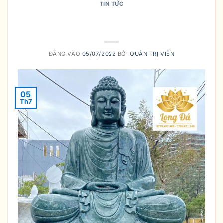
TIN TỨC
NÊN MUA TƯỢNG PHẬT THÍCH CA
NHƯ THẾ NÀO ? Ở ĐÂU?
ĐĂNG VÀO
05/07/2022
BỞI
QUẢN TRỊ VIÊN
05
Th7