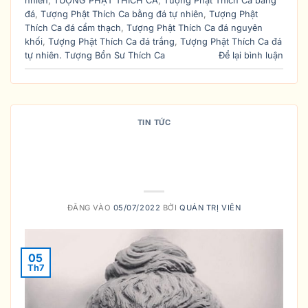
nhiên
,
TƯỢNG PHẬT THÍCH CA
,
Tượng Phật Thích Ca bằng
đá
,
Tượng Phật Thích Ca bằng đá tự nhiên
,
Tượng Phật
Thích Ca đá cẩm thạch
,
Tượng Phật Thích Ca đá nguyên
khối
,
Tượng Phật Thích Ca đá trắng
,
Tượng Phật Thích Ca đá
tự nhiên. Tượng Bổn Sư Thích Ca
Để lại bình luận
TIN TỨC
VẬY NÊN MUA TƯỢNG PHẬT
THÍCH CA THẾ NÀO ? GIÁ RA SAO
?
ĐĂNG VÀO
05/07/2022
BỞI
QUẢN TRỊ VIÊN
05
Th7