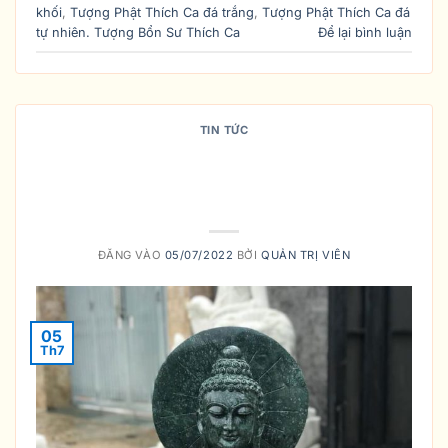
khối
,
Tượng Phật Thích Ca đá trắng
,
Tượng Phật Thích Ca đá
tự nhiên. Tượng Bổn Sư Thích Ca
Để lại bình luận
TIN TỨC
VÌ SAO GIA CHỦ NÊN CHỌN MUA
TƯỢNG PHẬT THÍCH CA BẰNG
ĐỒNG?
ĐĂNG VÀO
05/07/2022
BỞI
QUẢN TRỊ VIÊN
05
Th7