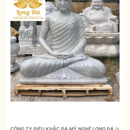
ĐỊA CHỈ THỈNH TƯỢNG PHẬT BỔN
SƯ THÍCH CA MÂU NI UY TÍN :
CÔNG TY ĐIÊU KHẮC ĐÁ MỸ NGHỆ LONG ĐÁ
là