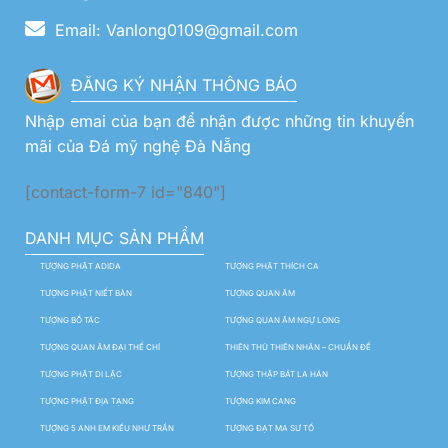
Email: Vanlong0109@gmail.com
ĐĂNG KÝ NHẬN THÔNG BÁO
Nhập emai của bạn để nhận được những tin khuyến
mãi của Đá mỹ nghệ Đà Nẵng
[contact-form-7 id="840"]
DANH MỤC SẢN PHẨM
TƯỢNG PHẬT ADIDA
TƯỢNG PHẬT THÍCH CA
TƯỢNG PHẬT NIẾT BÀN
TƯỢNG QUAN ÂM
TƯỢNG BỒ TÁC
TƯỢNG QUAN ÂM NGỰ LONG
TƯỢNG QUAN ÂM ĐẠI THẾ CHÍ
THIÊN THỦ THIÊN NHÃN – CHUẨN ĐỀ
TƯỢNG PHẬT DI LẶC
TƯỢNG THẬP BÁT LA HÁN
TƯỢNG PHẬT ĐỊA TẠNG
TƯỢNG KIM CANG
TƯỢNG 5 ANH EM KIỀU NHƯ TRẦN
TƯỢNG ĐẠT MA SƯ TỔ