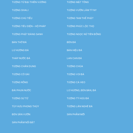
TƯỢNG TỨ ĐẠI THIÊN VƯƠNG
TƯỢNG MẬT TÔNG
TƯỢNG SIVALI
TƯỢNG VƯỜN LÂM TỲ NY
TƯỢNG CHÚ TIỂU
TƯỢNG TAM THẾ PHẬT
TƯỢNG TIÊU DIỆN – HỘ PHÁP
TƯỢNG PHÚC LỘC THỌ
TƯỢNG PHẬT ĐẢNG SANH
TƯỢNG NGỌC NỮ TIÊN ĐỒNG
BÀN THỜ ĐÁ
ĐÈN ĐÁ
LƯ HƯƠNG ĐÁ
BẢN HIỆU ĐÁ
THÁP NƯỚC ĐÁ
LAN CAN ĐÁ
TƯỢNG CHÂN DUNG
TƯỢNG CHÚA
TƯỢNG CÔ GÁI
TƯỢNG VOI ĐÁ
TƯỢNG RỒNG
TƯỢNG CÁ HEO
ĐÀI PHUN NƯỚC
LƯ HƯƠNG, ĐÈN BÀN, ĐÁ
TƯỢNG SƯ TỬ
TƯỢNG TỲ HƯU ĐÁ
TÙY HƯU PHONG THỦY
TƯỢNG LÂN NGHÊ ĐÁ
ĐÈN SÂN VƯỜN
SẢN PHẨM MỚI
SẢN PHẨM NỔI BẬT