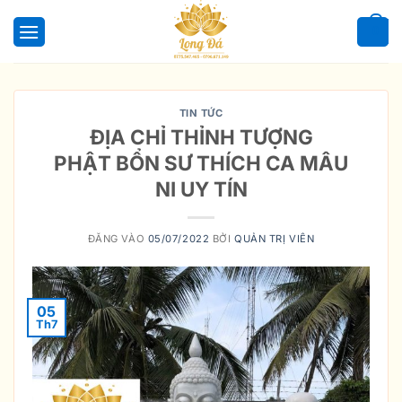
Bỏ
qua
0
nội
dung
TIN TỨC
ĐỊA CHỈ THỈNH TƯỢNG
PHẬT BỔN SƯ THÍCH CA MÂU
NI UY TÍN
ĐĂNG VÀO
05/07/2022
BỞI
QUẢN TRỊ VIÊN
05
Th7