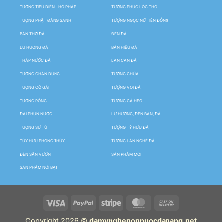
TƯỢNG TIÊU DIỆN – HỘ PHÁP
TƯỢNG PHÚC LỘC THỌ
TƯỢNG PHẬT ĐẢNG SANH
TƯỢNG NGỌC NỮ TIÊN ĐỒNG
BÀN THỜ ĐÁ
ĐÈN ĐÁ
LƯ HƯƠNG ĐÁ
BẢN HIỆU ĐÁ
THÁP NƯỚC ĐÁ
LAN CAN ĐÁ
TƯỢNG CHÂN DUNG
TƯỢNG CHÚA
TƯỢNG CÔ GÁI
TƯỢNG VOI ĐÁ
TƯỢNG RỒNG
TƯỢNG CÁ HEO
ĐÀI PHUN NƯỚC
LƯ HƯƠNG, ĐÈN BÀN, ĐÁ
TƯỢNG SƯ TỬ
TƯỢNG TỲ HƯU ĐÁ
TÙY HƯU PHONG THỦY
TƯỢNG LÂN NGHÊ ĐÁ
ĐÈN SÂN VƯỜN
SẢN PHẨM MỚI
SẢN PHẨM NỔI BẬT
Copyright 2026 ©
damynghenonnuocdanang.net