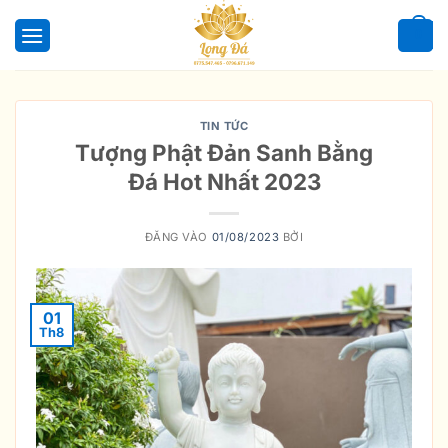
Bỏ
qua
0
nội
dung
TIN TỨC
Tượng Phật Đản Sanh Bằng
Đá Hot Nhất 2023
ĐĂNG VÀO
01/08/2023
BỞI
01
Th8