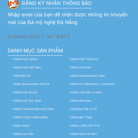
ĐĂNG KÝ NHẬN THÔNG BÁO
Nhập emai của bạn để nhận được những tin khuyến
mãi của Đá mỹ nghệ Đà Nẵng
[contact-form-7 id="840"]
DANH MỤC SẢN PHẨM
TƯỢNG PHẬT ADIDA
TƯỢNG PHẬT THÍCH CA
TƯỢNG PHẬT NIẾT BÀN
TƯỢNG QUAN ÂM
TƯỢNG BỒ TÁC
TƯỢNG QUAN ÂM NGỰ LONG
TƯỢNG QUAN ÂM ĐẠI THẾ CHÍ
THIÊN THỦ THIÊN NHÃN – CHUẨN ĐỀ
TƯỢNG PHẬT DI LẶC
TƯỢNG THẬP BÁT LA HÁN
TƯỢNG PHẬT ĐỊA TẠNG
TƯỢNG KIM CANG
TƯỢNG 5 ANH EM KIỀU NHƯ TRẦN
TƯỢNG ĐẠT MA SƯ TỔ
TƯỢNG TỨ ĐẠI THIÊN VƯƠNG
TƯỢNG MẬT TÔNG
TƯỢNG SIVALI
TƯỢNG VƯỜN LÂM TỲ NY
TƯỢNG CHÚ TIỂU
TƯỢNG TAM THẾ PHẬT