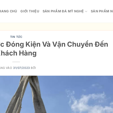
RANG CHỦ
GIỚI THIỆU
SẢN PHẨM ĐÁ MỸ NGHỆ
SẢN PHẨM N
TIN TỨC
ợc Đóng Kiện Và Vận Chuyển Đến
hách Hàng
ĂNG VÀO
31/07/2023
BỞI