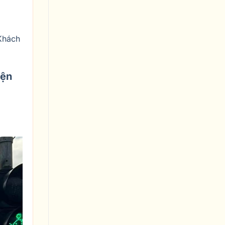
Khách
iện