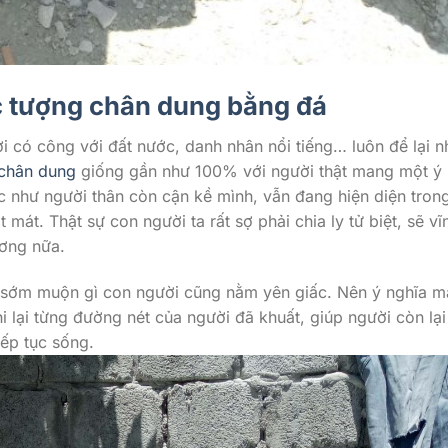
c tượng chân dung bằng đá
ời có công với đất nước, danh nhân nổi tiếng… luôn để lại n
chân dung
giống gần như 100% với người thật mang một ý 
ác như người thân còn cận kề mình, vẫn đang hiện diện tron
mát. Thật sự con người ta rất sợ phải chia ly tử biệt, sẽ vĩ
ương nữa.
ên sớm muộn gì con người cũng nằm yên giấc. Nên ý nghĩa m
hi lại từng đường nét của người đã khuất, giúp người còn lại
ếp tục sống.