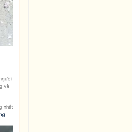
 người
ng và
g nhất
ng