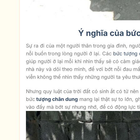
Ý nghĩa của bứ
Sự ra đi của một người thân trong gia đình, ngư
nỗi buồn trong lòng người ở lại. Các
bức tượng 
giúp người ở lại mỗi khi nhìn thấy sẽ có cảm gi
nhà này và dõi theo mình, để vơi bớt nỗi đau mất 
viễn không thể nhìn thấy những người ta yêu th
Nhưng quy luật của trời đất có sinh ắt có tử n
bức
tượng chân dung
mang lại thật sự to lớn, g
vào đấy mà bớt sự nhung nhớ, để có động lực ti