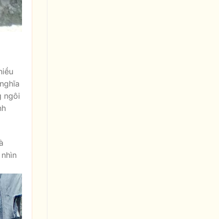
hiều
nghĩa
g ngôi
nh
à
 nhìn