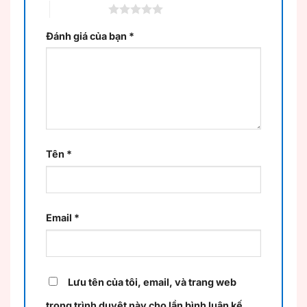
5 trên 5 sao
Đánh giá của bạn
*
Tên
*
Email
*
Lưu tên của tôi, email, và trang web
trong trình duyệt này cho lần bình luận kế