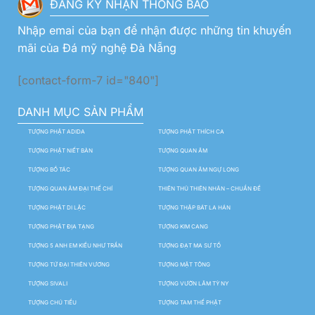
ĐĂNG KÝ NHẬN THÔNG BÁO
Nhập emai của bạn để nhận được những tin khuyến
mãi của Đá mỹ nghệ Đà Nẵng
[contact-form-7 id="840"]
DANH MỤC SẢN PHẨM
TƯỢNG PHẬT ADIDA
TƯỢNG PHẬT THÍCH CA
TƯỢNG PHẬT NIẾT BÀN
TƯỢNG QUAN ÂM
TƯỢNG BỒ TÁC
TƯỢNG QUAN ÂM NGỰ LONG
TƯỢNG QUAN ÂM ĐẠI THẾ CHÍ
THIÊN THỦ THIÊN NHÃN – CHUẨN ĐỀ
TƯỢNG PHẬT DI LẶC
TƯỢNG THẬP BÁT LA HÁN
TƯỢNG PHẬT ĐỊA TẠNG
TƯỢNG KIM CANG
TƯỢNG 5 ANH EM KIỀU NHƯ TRẦN
TƯỢNG ĐẠT MA SƯ TỔ
TƯỢNG TỨ ĐẠI THIÊN VƯƠNG
TƯỢNG MẬT TÔNG
TƯỢNG SIVALI
TƯỢNG VƯỜN LÂM TỲ NY
TƯỢNG CHÚ TIỂU
TƯỢNG TAM THẾ PHẬT