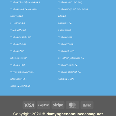
TƯỢNG TIÊU DIỆN – HỘ PHÁP
TƯỢNG PHÚC LỘC THỌ
TƯỢNG PHẬT ĐẢNG SANH
TƯỢNG NGỌC NỮ TIÊN ĐỒNG
BÀN THỜ ĐÁ
ĐÈN ĐÁ
LƯ HƯƠNG ĐÁ
BẢN HIỆU ĐÁ
THÁP NƯỚC ĐÁ
LAN CAN ĐÁ
TƯỢNG CHÂN DUNG
TƯỢNG CHÚA
TƯỢNG CÔ GÁI
TƯỢNG VOI ĐÁ
TƯỢNG RỒNG
TƯỢNG CÁ HEO
ĐÀI PHUN NƯỚC
LƯ HƯƠNG, ĐÈN BÀN, ĐÁ
TƯỢNG SƯ TỬ
TƯỢNG TỲ HƯU ĐÁ
TÙY HƯU PHONG THỦY
TƯỢNG LÂN NGHÊ ĐÁ
ĐÈN SÂN VƯỜN
SẢN PHẨM MỚI
SẢN PHẨM NỔI BẬT
Copyright 2026 ©
damynghenonnuocdanang.net