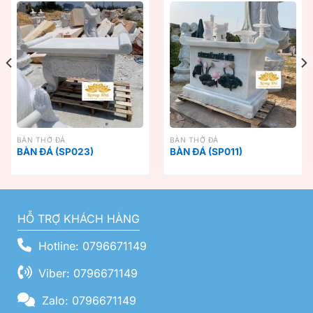
BÀN THỜ ĐÁ
BÀN THỜ ĐÁ
BÀN ĐÁ (SP023)
BÀN ĐÁ (SP011)
HỖ TRỢ KHÁCH HÀNG
Hotline: 0796671149
Viber: 0796671149
Zalo: 0796671149