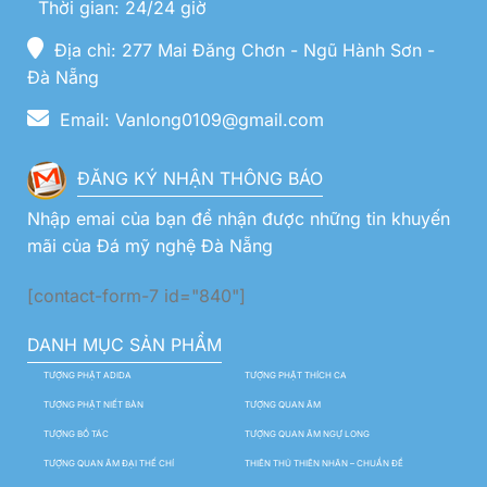
Thời gian: 24/24 giờ
Địa chỉ: 277 Mai Đăng Chơn - Ngũ Hành Sơn -
Đà Nẵng
Email: Vanlong0109@gmail.com
ĐĂNG KÝ NHẬN THÔNG BÁO
Nhập emai của bạn để nhận được những tin khuyến
mãi của Đá mỹ nghệ Đà Nẵng
[contact-form-7 id="840"]
DANH MỤC SẢN PHẨM
TƯỢNG PHẬT ADIDA
TƯỢNG PHẬT THÍCH CA
TƯỢNG PHẬT NIẾT BÀN
TƯỢNG QUAN ÂM
TƯỢNG BỒ TÁC
TƯỢNG QUAN ÂM NGỰ LONG
TƯỢNG QUAN ÂM ĐẠI THẾ CHÍ
THIÊN THỦ THIÊN NHÃN – CHUẨN ĐỀ