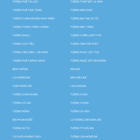
TƯỢNG PHẬT DI LẶC
TƯỢNG THẬP BÁT LA HÁN
TƯỢNG PHẬT ĐỊA TẠNG
TƯỢNG KIM CANG
TƯỢNG 5 ANH EM KIỀU NHƯ TRẦN
TƯỢNG ĐẠT MA SƯ TỔ
TƯỢNG TỨ ĐẠI THIÊN VƯƠNG
TƯỢNG MẬT TÔNG
TƯỢNG SIVALI
TƯỢNG VƯỜN LÂM TỲ NY
TƯỢNG CHÚ TIỂU
TƯỢNG TAM THẾ PHẬT
TƯỢNG TIÊU DIỆN – HỘ PHÁP
TƯỢNG PHÚC LỘC THỌ
TƯỢNG PHẬT ĐẢNG SANH
TƯỢNG NGỌC NỮ TIÊN ĐỒNG
BÀN THỜ ĐÁ
ĐÈN ĐÁ
LƯ HƯƠNG ĐÁ
BẢN HIỆU ĐÁ
THÁP NƯỚC ĐÁ
LAN CAN ĐÁ
TƯỢNG CHÂN DUNG
TƯỢNG CHÚA
TƯỢNG CÔ GÁI
TƯỢNG VOI ĐÁ
TƯỢNG RỒNG
TƯỢNG CÁ HEO
ĐÀI PHUN NƯỚC
LƯ HƯƠNG, ĐÈN BÀN, ĐÁ
TƯỢNG SƯ TỬ
TƯỢNG TỲ HƯU ĐÁ
TÙY HƯU PHONG THỦY
TƯỢNG LÂN NGHÊ ĐÁ