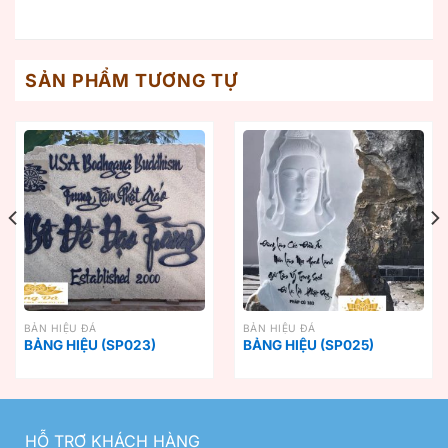
SẢN PHẨM TƯƠNG TỰ
BẢN HIỆU ĐÁ
BẢN HIỆU ĐÁ
BẢNG HIỆU (SP023)
BẢNG HIỆU (SP025)
HỖ TRỢ KHÁCH HÀNG