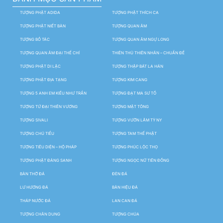
TƯỢNG PHẬT ADIDA
TƯỢNG PHẬT THÍCH CA
TƯỢNG PHẬT NIẾT BÀN
TƯỢNG QUAN ÂM
TƯỢNG BỒ TÁC
TƯỢNG QUAN ÂM NGỰ LONG
TƯỢNG QUAN ÂM ĐẠI THẾ CHÍ
THIÊN THỦ THIÊN NHÃN – CHUẨN ĐỀ
TƯỢNG PHẬT DI LẶC
TƯỢNG THẬP BÁT LA HÁN
TƯỢNG PHẬT ĐỊA TẠNG
TƯỢNG KIM CANG
TƯỢNG 5 ANH EM KIỀU NHƯ TRẦN
TƯỢNG ĐẠT MA SƯ TỔ
TƯỢNG TỨ ĐẠI THIÊN VƯƠNG
TƯỢNG MẬT TÔNG
TƯỢNG SIVALI
TƯỢNG VƯỜN LÂM TỲ NY
TƯỢNG CHÚ TIỂU
TƯỢNG TAM THẾ PHẬT
TƯỢNG TIÊU DIỆN – HỘ PHÁP
TƯỢNG PHÚC LỘC THỌ
TƯỢNG PHẬT ĐẢNG SANH
TƯỢNG NGỌC NỮ TIÊN ĐỒNG
BÀN THỜ ĐÁ
ĐÈN ĐÁ
LƯ HƯƠNG ĐÁ
BẢN HIỆU ĐÁ
THÁP NƯỚC ĐÁ
LAN CAN ĐÁ
TƯỢNG CHÂN DUNG
TƯỢNG CHÚA