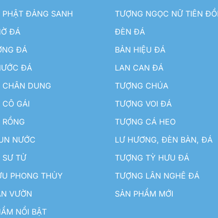
 PHẬT ĐẢNG SANH
TƯỢNG NGỌC NỮ TIÊN Đ
HỜ ĐÁ
ĐÈN ĐÁ
ƠNG ĐÁ
BẢN HIỆU ĐÁ
NƯỚC ĐÁ
LAN CAN ĐÁ
 CHÂN DUNG
TƯỢNG CHÚA
 CÔ GÁI
TƯỢNG VOI ĐÁ
 RỒNG
TƯỢNG CÁ HEO
HUN NƯỚC
LƯ HƯƠNG, ĐÈN BÀN, ĐÁ
 SƯ TỬ
TƯỢNG TỲ HƯU ĐÁ
ƯU PHONG THỦY
TƯỢNG LÂN NGHÊ ĐÁ
ÂN VƯỜN
SẢN PHẨM MỚI
ẨM NỔI BẬT