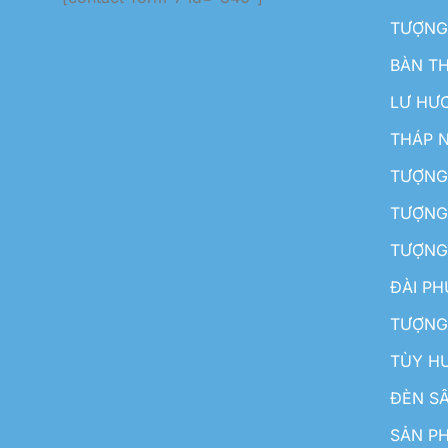
TƯỢNG
BÀN T
LƯ HƯ
THÁP 
TƯỢNG
TƯỢNG
TƯỢNG
ĐÀI P
TƯỢNG
TÙY H
ĐÈN S
SẢN PH