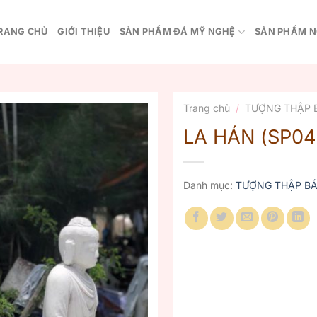
RANG CHỦ
GIỚI THIỆU
SẢN PHẨM ĐÁ MỸ NGHỆ
SẢN PHẨM N
Trang chủ
/
TƯỢNG THẬP 
LA HÁN (SP04
Danh mục:
TƯỢNG THẬP BÁ