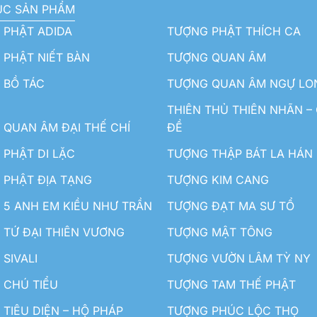
ỤC SẢN PHẨM
 PHẬT ADIDA
TƯỢNG PHẬT THÍCH CA
PHẬT NIẾT BÀN
TƯỢNG QUAN ÂM
 BỒ TÁC
TƯỢNG QUAN ÂM NGỰ LO
THIÊN THỦ THIÊN NHÃN –
QUAN ÂM ĐẠI THẾ CHÍ
ĐỀ
PHẬT DI LẶC
TƯỢNG THẬP BÁT LA HÁN
 PHẬT ĐỊA TẠNG
TƯỢNG KIM CANG
5 ANH EM KIỀU NHƯ TRẦN
TƯỢNG ĐẠT MA SƯ TỔ
TỨ ĐẠI THIÊN VƯƠNG
TƯỢNG MẬT TÔNG
SIVALI
TƯỢNG VƯỜN LÂM TỲ NY
 CHÚ TIỂU
TƯỢNG TAM THẾ PHẬT
TIÊU DIỆN – HỘ PHÁP
TƯỢNG PHÚC LỘC THỌ