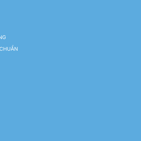
NG
 CHUẨN