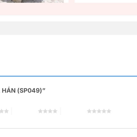
LA HÁN (SP049)”
4 trên 5 sao
5 trên 5 sao