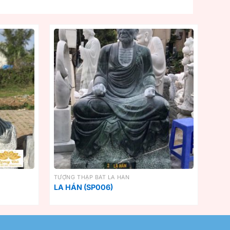
TƯỢNG THẬP BÁT LA HÁN
LA HÁN (SP006)