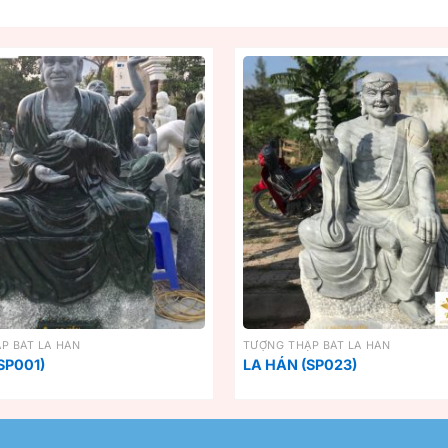
P BÁT LA HÁN
TƯỢNG THẬP BÁT LA HÁN
SP001)
LA HÁN (SP023)