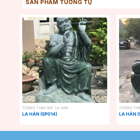
SẢN PHẨM TƯƠNG TỰ
TƯỢNG THẬP BÁT LA HÁN
TƯỢNG THẬ
LA HÁN (SP014)
LA HÁN (