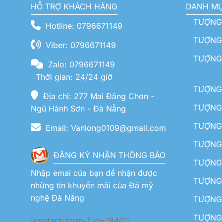
HỖ TRỢ KHÁCH HÀNG
DANH M
TƯỢNG
Hotline: 0796671149
TƯỢNG 
Viber: 0796671149
TƯỢNG
Zalo: 0796671149
Thời gian: 24/24 giờ
TƯỢNG 
Địa chỉ: 277 Mai Đăng Chơn -
TƯỢNG 
Ngũ Hành Sơn - Đà Nẵng
TƯỢNG
Email: Vanlong0109@gmail.com
TƯỢNG 
ĐĂNG KÝ NHẬN THÔNG BÁO
TƯỢNG 
Nhập emai của bạn để nhận được
TƯỢNG 
những tin khuyến mãi của Đá mỹ
nghệ Đà Nẵng
TƯỢNG
TƯỢNG 
[contact-form-7 id="840"]