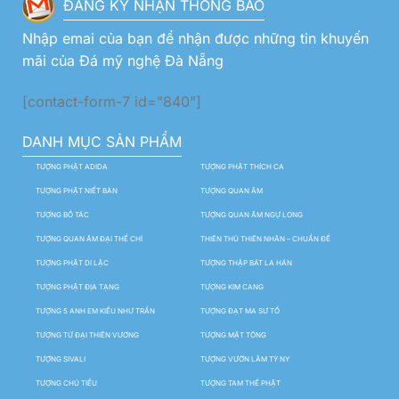
ĐĂNG KÝ NHẬN THÔNG BÁO
Nhập emai của bạn để nhận được những tin khuyến
mãi của Đá mỹ nghệ Đà Nẵng
[contact-form-7 id="840"]
DANH MỤC SẢN PHẨM
TƯỢNG PHẬT ADIDA
TƯỢNG PHẬT THÍCH CA
TƯỢNG PHẬT NIẾT BÀN
TƯỢNG QUAN ÂM
TƯỢNG BỒ TÁC
TƯỢNG QUAN ÂM NGỰ LONG
TƯỢNG QUAN ÂM ĐẠI THẾ CHÍ
THIÊN THỦ THIÊN NHÃN – CHUẨN ĐỀ
TƯỢNG PHẬT DI LẶC
TƯỢNG THẬP BÁT LA HÁN
TƯỢNG PHẬT ĐỊA TẠNG
TƯỢNG KIM CANG
TƯỢNG 5 ANH EM KIỀU NHƯ TRẦN
TƯỢNG ĐẠT MA SƯ TỔ
TƯỢNG TỨ ĐẠI THIÊN VƯƠNG
TƯỢNG MẬT TÔNG
TƯỢNG SIVALI
TƯỢNG VƯỜN LÂM TỲ NY
TƯỢNG CHÚ TIỂU
TƯỢNG TAM THẾ PHẬT