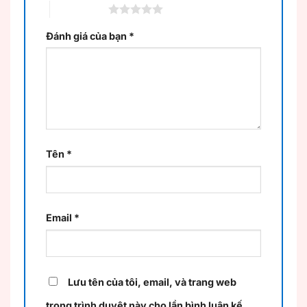
5 trên 5 sao
Đánh giá của bạn
*
Tên
*
Email
*
Lưu tên của tôi, email, và trang web
trong trình duyệt này cho lần bình luận kế