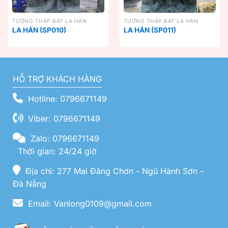
TƯỢNG THẬP BÁT LA HÁN
TƯỢNG THẬP BÁT LA HÁN
LA HÁN (SP010)
LA HÁN (SP011)
HỖ TRỢ KHÁCH HÀNG
Hotline: 0796671149
Viber: 0796671149
Zalo: 0796671149
Thời gian: 24/24 giờ
Địa chỉ: 277 Mai Đăng Chơn - Ngũ Hành Sơn -
Đà Nẵng
Email: Vanlong0109@gmail.com