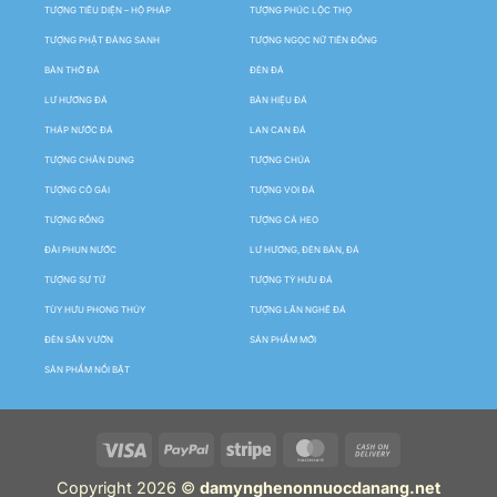
TƯỢNG TIÊU DIỆN – HỘ PHÁP
TƯỢNG PHÚC LỘC THỌ
TƯỢNG PHẬT ĐẢNG SANH
TƯỢNG NGỌC NỮ TIÊN ĐỒNG
BÀN THỜ ĐÁ
ĐÈN ĐÁ
LƯ HƯƠNG ĐÁ
BẢN HIỆU ĐÁ
THÁP NƯỚC ĐÁ
LAN CAN ĐÁ
TƯỢNG CHÂN DUNG
TƯỢNG CHÚA
TƯỢNG CÔ GÁI
TƯỢNG VOI ĐÁ
TƯỢNG RỒNG
TƯỢNG CÁ HEO
ĐÀI PHUN NƯỚC
LƯ HƯƠNG, ĐÈN BÀN, ĐÁ
TƯỢNG SƯ TỬ
TƯỢNG TỲ HƯU ĐÁ
TÙY HƯU PHONG THỦY
TƯỢNG LÂN NGHÊ ĐÁ
ĐÈN SÂN VƯỜN
SẢN PHẨM MỚI
SẢN PHẨM NỔI BẬT
Copyright 2026 ©
damynghenonnuocdanang.net