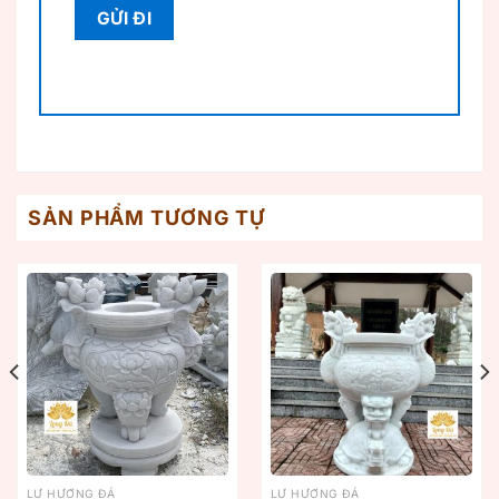
SẢN PHẨM TƯƠNG TỰ
LƯ HƯƠNG ĐÁ
LƯ HƯƠNG ĐÁ