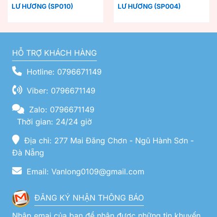
LƯ HƯƠNG (SP010)
LƯ HƯƠNG (SP004)
HỖ TRỢ KHÁCH HÀNG
Hotline: 0796671149
Viber: 0796671149
Zalo: 0796671149
Thời gian: 24/24 giờ
Địa chỉ: 277 Mai Đăng Chơn - Ngũ Hành Sơn -
Đà Nẵng
Email: Vanlong0109@gmail.com
ĐĂNG KÝ NHẬN THÔNG BÁO
Nhập emai của bạn để nhận được những tin khuyến