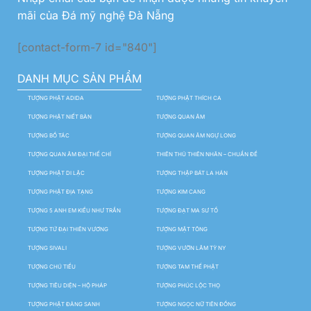
mãi của Đá mỹ nghệ Đà Nẵng
[contact-form-7 id="840"]
DANH MỤC SẢN PHẨM
TƯỢNG PHẬT ADIDA
TƯỢNG PHẬT THÍCH CA
TƯỢNG PHẬT NIẾT BÀN
TƯỢNG QUAN ÂM
TƯỢNG BỒ TÁC
TƯỢNG QUAN ÂM NGỰ LONG
TƯỢNG QUAN ÂM ĐẠI THẾ CHÍ
THIÊN THỦ THIÊN NHÃN – CHUẨN ĐỀ
TƯỢNG PHẬT DI LẶC
TƯỢNG THẬP BÁT LA HÁN
TƯỢNG PHẬT ĐỊA TẠNG
TƯỢNG KIM CANG
TƯỢNG 5 ANH EM KIỀU NHƯ TRẦN
TƯỢNG ĐẠT MA SƯ TỔ
TƯỢNG TỨ ĐẠI THIÊN VƯƠNG
TƯỢNG MẬT TÔNG
TƯỢNG SIVALI
TƯỢNG VƯỜN LÂM TỲ NY
TƯỢNG CHÚ TIỂU
TƯỢNG TAM THẾ PHẬT
TƯỢNG TIÊU DIỆN – HỘ PHÁP
TƯỢNG PHÚC LỘC THỌ
TƯỢNG PHẬT ĐẢNG SANH
TƯỢNG NGỌC NỮ TIÊN ĐỒNG