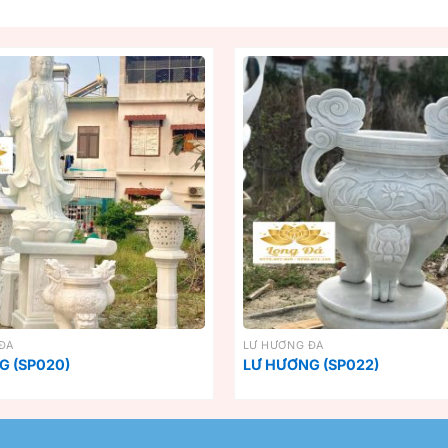
ĐÁ
LƯ HƯƠNG ĐÁ
G (SP020)
LƯ HƯƠNG (SP022)