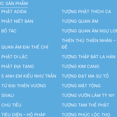
ỤC SẢN PHẨM
 PHẬT ADIDA
TƯỢNG PHẬT THÍCH CA
PHẬT NIẾT BÀN
TƯỢNG QUAN ÂM
 BỒ TÁC
TƯỢNG QUAN ÂM NGỰ LO
THIÊN THỦ THIÊN NHÃN –
QUAN ÂM ĐẠI THẾ CHÍ
ĐỀ
PHẬT DI LẶC
TƯỢNG THẬP BÁT LA HÁN
 PHẬT ĐỊA TẠNG
TƯỢNG KIM CANG
5 ANH EM KIỀU NHƯ TRẦN
TƯỢNG ĐẠT MA SƯ TỔ
TỨ ĐẠI THIÊN VƯƠNG
TƯỢNG MẬT TÔNG
SIVALI
TƯỢNG VƯỜN LÂM TỲ NY
 CHÚ TIỂU
TƯỢNG TAM THẾ PHẬT
TIÊU DIỆN – HỘ PHÁP
TƯỢNG PHÚC LỘC THỌ