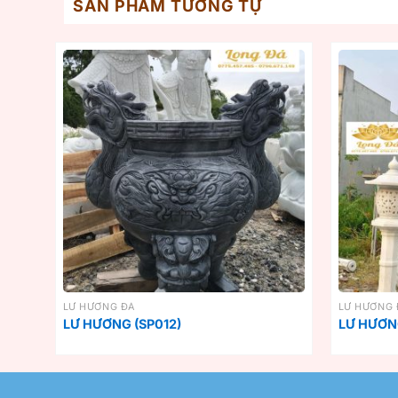
SẢN PHẨM TƯƠNG TỰ
LƯ HƯƠNG ĐÁ
LƯ HƯƠNG 
LƯ HƯƠNG (SP012)
LƯ HƯƠN