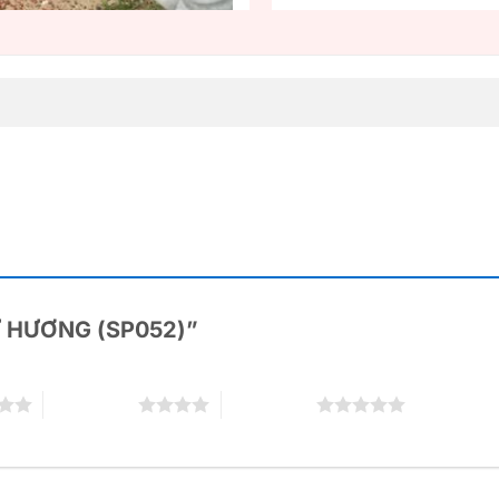
“LƯ HƯƠNG (SP052)”
4 trên 5 sao
5 trên 5 sao