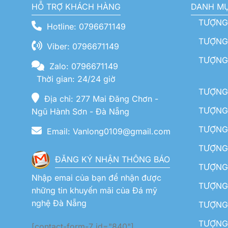
HỖ TRỢ KHÁCH HÀNG
DANH M
TƯỢNG
Hotline: 0796671149
TƯỢNG 
Viber: 0796671149
TƯỢNG
Zalo: 0796671149
Thời gian: 24/24 giờ
TƯỢNG 
Địa chỉ: 277 Mai Đăng Chơn -
TƯỢNG 
Ngũ Hành Sơn - Đà Nẵng
TƯỢNG
Email: Vanlong0109@gmail.com
TƯỢNG 
ĐĂNG KÝ NHẬN THÔNG BÁO
TƯỢNG 
Nhập emai của bạn để nhận được
TƯỢNG 
những tin khuyến mãi của Đá mỹ
nghệ Đà Nẵng
TƯỢNG
TƯỢNG 
[contact-form-7 id="840"]