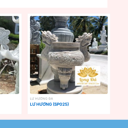
LƯ HƯƠNG ĐÁ
LƯ HƯƠNG (SP025)