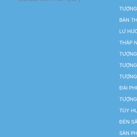
TƯỢNG
BÀN T
LƯ HƯ
THÁP 
TƯỢNG
TƯỢNG
TƯỢNG
ĐÀI P
TƯỢNG
TÙY H
ĐÈN S
SẢN PH