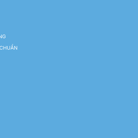
NG
 CHUẨN