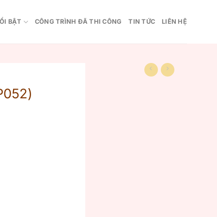
ỔI BẬT
CÔNG TRÌNH ĐÃ THI CÔNG
TIN TỨC
LIÊN HỆ
P052)