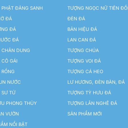
 PHẬT ĐẢNG SANH
TƯỢNG NGỌC NỮ TIÊN Đ
HỜ ĐÁ
ĐÈN ĐÁ
ƠNG ĐÁ
BẢN HIỆU ĐÁ
NƯỚC ĐÁ
LAN CAN ĐÁ
 CHÂN DUNG
TƯỢNG CHÚA
 CÔ GÁI
TƯỢNG VOI ĐÁ
 RỒNG
TƯỢNG CÁ HEO
HUN NƯỚC
LƯ HƯƠNG, ĐÈN BÀN, ĐÁ
 SƯ TỬ
TƯỢNG TỲ HƯU ĐÁ
ƯU PHONG THỦY
TƯỢNG LÂN NGHÊ ĐÁ
ÂN VƯỜN
SẢN PHẨM MỚI
ẨM NỔI BẬT