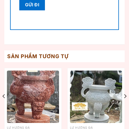
SẢN PHẨM TƯƠNG TỰ
LƯ HƯƠNG ĐÁ
LƯ HƯƠNG ĐÁ