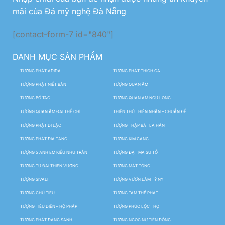
mãi của Đá mỹ nghệ Đà Nẵng
[contact-form-7 id="840"]
DANH MỤC SẢN PHẨM
TƯỢNG PHẬT ADIDA
TƯỢNG PHẬT THÍCH CA
TƯỢNG PHẬT NIẾT BÀN
TƯỢNG QUAN ÂM
TƯỢNG BỒ TÁC
TƯỢNG QUAN ÂM NGỰ LONG
TƯỢNG QUAN ÂM ĐẠI THẾ CHÍ
THIÊN THỦ THIÊN NHÃN – CHUẨN ĐỀ
TƯỢNG PHẬT DI LẶC
TƯỢNG THẬP BÁT LA HÁN
TƯỢNG PHẬT ĐỊA TẠNG
TƯỢNG KIM CANG
TƯỢNG 5 ANH EM KIỀU NHƯ TRẦN
TƯỢNG ĐẠT MA SƯ TỔ
TƯỢNG TỨ ĐẠI THIÊN VƯƠNG
TƯỢNG MẬT TÔNG
TƯỢNG SIVALI
TƯỢNG VƯỜN LÂM TỲ NY
TƯỢNG CHÚ TIỂU
TƯỢNG TAM THẾ PHẬT
TƯỢNG TIÊU DIỆN – HỘ PHÁP
TƯỢNG PHÚC LỘC THỌ
TƯỢNG PHẬT ĐẢNG SANH
TƯỢNG NGỌC NỮ TIÊN ĐỒNG