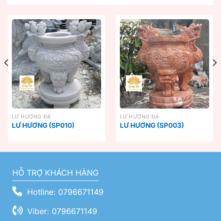
LƯ HƯƠNG ĐÁ
LƯ HƯƠNG ĐÁ
LƯ HƯƠNG (SP010)
LƯ HƯƠNG (SP003)
HỖ TRỢ KHÁCH HÀNG
Hotline: 0796671149
Viber: 0796671149