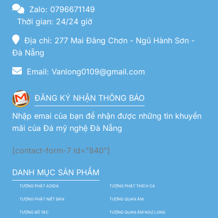
Zalo: 0796671149
Thời gian: 24/24 giờ
Địa chỉ: 277 Mai Đăng Chơn - Ngũ Hành Sơn -
Đà Nẵng
Email: Vanlong0109@gmail.com
ĐĂNG KÝ NHẬN THÔNG BÁO
Nhập emai của bạn để nhận được những tin khuyến
mãi của Đá mỹ nghệ Đà Nẵng
[contact-form-7 id="840"]
DANH MỤC SẢN PHẨM
TƯỢNG PHẬT ADIDA
TƯỢNG PHẬT THÍCH CA
TƯỢNG PHẬT NIẾT BÀN
TƯỢNG QUAN ÂM
TƯỢNG BỒ TÁC
TƯỢNG QUAN ÂM NGỰ LONG