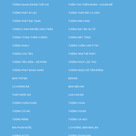
TƯỢNG QUAN ÂM ĐẠI THẾ CHÍ
THIÊN THỦ THIÊN NHÃN – CHUẨN ĐỀ
TƯỢNG PHẬT DI LẶC
TƯỢNG THẬP BÁT LA HÁN
TƯỢNG PHẬT ĐỊA TẠNG
TƯỢNG KIM CANG
TƯỢNG 5 ANH EM KIỀU NHƯ TRẦN
TƯỢNG ĐẠT MA SƯ TỔ
TƯỢNG TỨ ĐẠI THIÊN VƯƠNG
TƯỢNG MẬT TÔNG
TƯỢNG SIVALI
TƯỢNG VƯỜN LÂM TỲ NY
TƯỢNG CHÚ TIỂU
TƯỢNG TAM THẾ PHẬT
TƯỢNG TIÊU DIỆN – HỘ PHÁP
TƯỢNG PHÚC LỘC THỌ
TƯỢNG PHẬT ĐẢNG SANH
TƯỢNG NGỌC NỮ TIÊN ĐỒNG
BÀN THỜ ĐÁ
ĐÈN ĐÁ
LƯ HƯƠNG ĐÁ
BẢN HIỆU ĐÁ
THÁP NƯỚC ĐÁ
LAN CAN ĐÁ
TƯỢNG CHÂN DUNG
TƯỢNG CHÚA
TƯỢNG CÔ GÁI
TƯỢNG VOI ĐÁ
TƯỢNG RỒNG
TƯỢNG CÁ HEO
ĐÀI PHUN NƯỚC
LƯ HƯƠNG, ĐÈN BÀN, ĐÁ
TƯỢNG SƯ TỬ
TƯỢNG TỲ HƯU ĐÁ