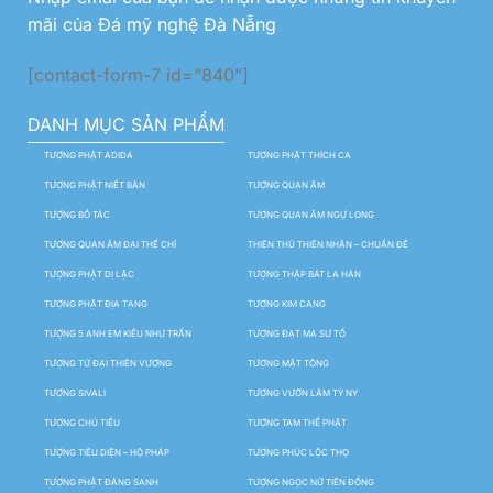
mãi của Đá mỹ nghệ Đà Nẵng
[contact-form-7 id="840"]
DANH MỤC SẢN PHẨM
TƯỢNG PHẬT ADIDA
TƯỢNG PHẬT THÍCH CA
TƯỢNG PHẬT NIẾT BÀN
TƯỢNG QUAN ÂM
TƯỢNG BỒ TÁC
TƯỢNG QUAN ÂM NGỰ LONG
TƯỢNG QUAN ÂM ĐẠI THẾ CHÍ
THIÊN THỦ THIÊN NHÃN – CHUẨN ĐỀ
TƯỢNG PHẬT DI LẶC
TƯỢNG THẬP BÁT LA HÁN
TƯỢNG PHẬT ĐỊA TẠNG
TƯỢNG KIM CANG
TƯỢNG 5 ANH EM KIỀU NHƯ TRẦN
TƯỢNG ĐẠT MA SƯ TỔ
TƯỢNG TỨ ĐẠI THIÊN VƯƠNG
TƯỢNG MẬT TÔNG
TƯỢNG SIVALI
TƯỢNG VƯỜN LÂM TỲ NY
TƯỢNG CHÚ TIỂU
TƯỢNG TAM THẾ PHẬT
TƯỢNG TIÊU DIỆN – HỘ PHÁP
TƯỢNG PHÚC LỘC THỌ
TƯỢNG PHẬT ĐẢNG SANH
TƯỢNG NGỌC NỮ TIÊN ĐỒNG