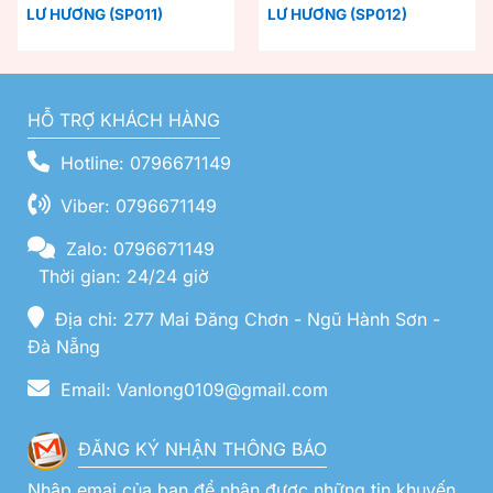
LƯ HƯƠNG (SP011)
LƯ HƯƠNG (SP012)
HỖ TRỢ KHÁCH HÀNG
Hotline: 0796671149
Viber: 0796671149
Zalo: 0796671149
Thời gian: 24/24 giờ
Địa chỉ: 277 Mai Đăng Chơn - Ngũ Hành Sơn -
Đà Nẵng
Email: Vanlong0109@gmail.com
ĐĂNG KÝ NHẬN THÔNG BÁO
Nhập emai của bạn để nhận được những tin khuyến