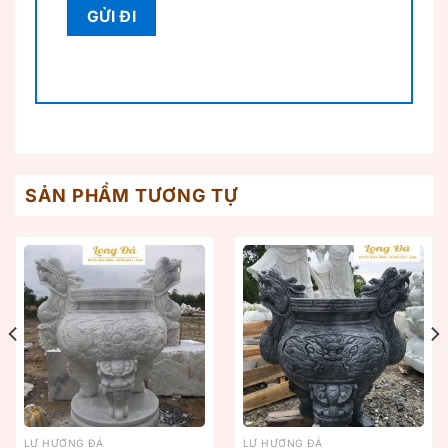
SẢN PHẨM TƯƠNG TỰ
LƯ HƯƠNG ĐÁ
LƯ HƯƠNG ĐÁ