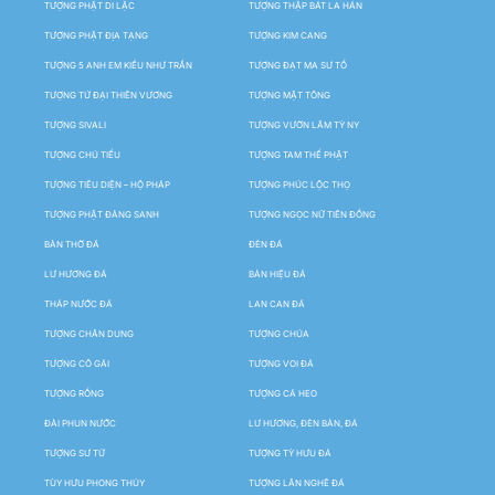
TƯỢNG PHẬT DI LẶC
TƯỢNG THẬP BÁT LA HÁN
TƯỢNG PHẬT ĐỊA TẠNG
TƯỢNG KIM CANG
TƯỢNG 5 ANH EM KIỀU NHƯ TRẦN
TƯỢNG ĐẠT MA SƯ TỔ
TƯỢNG TỨ ĐẠI THIÊN VƯƠNG
TƯỢNG MẬT TÔNG
TƯỢNG SIVALI
TƯỢNG VƯỜN LÂM TỲ NY
TƯỢNG CHÚ TIỂU
TƯỢNG TAM THẾ PHẬT
TƯỢNG TIÊU DIỆN – HỘ PHÁP
TƯỢNG PHÚC LỘC THỌ
TƯỢNG PHẬT ĐẢNG SANH
TƯỢNG NGỌC NỮ TIÊN ĐỒNG
BÀN THỜ ĐÁ
ĐÈN ĐÁ
LƯ HƯƠNG ĐÁ
BẢN HIỆU ĐÁ
THÁP NƯỚC ĐÁ
LAN CAN ĐÁ
TƯỢNG CHÂN DUNG
TƯỢNG CHÚA
TƯỢNG CÔ GÁI
TƯỢNG VOI ĐÁ
TƯỢNG RỒNG
TƯỢNG CÁ HEO
ĐÀI PHUN NƯỚC
LƯ HƯƠNG, ĐÈN BÀN, ĐÁ
TƯỢNG SƯ TỬ
TƯỢNG TỲ HƯU ĐÁ
TÙY HƯU PHONG THỦY
TƯỢNG LÂN NGHÊ ĐÁ