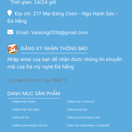
Thời gian: 24/24 giờ
Địa chỉ: 277 Mai Đăng Chơn - Ngũ Hành Sơn -
Đà Nẵng
Email: Vanlong0109@gmail.com
ĐĂNG KÝ NHẬN THÔNG BÁO
Nhập emai của bạn để nhận được những tin khuyến
mãi của Đá mỹ nghệ Đà Nẵng
[contact-form-7 id="840"]
DANH MỤC SẢN PHẨM
TƯỢNG PHẬT ADIDA
TƯỢNG PHẬT THÍCH CA
TƯỢNG PHẬT NIẾT BÀN
TƯỢNG QUAN ÂM
TƯỢNG BỒ TÁC
TƯỢNG QUAN ÂM NGỰ LONG
TƯỢNG QUAN ÂM ĐẠI THẾ CHÍ
THIÊN THỦ THIÊN NHÃN – CHUẨN ĐỀ