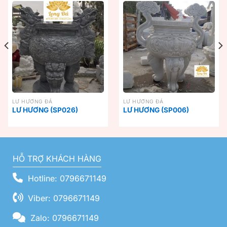
LƯ HƯƠNG ĐÁ
LƯ HƯƠNG ĐÁ
LƯ HƯƠNG (SP026)
LƯ HƯƠNG (SP006)
HỖ TRỢ KHÁCH HÀNG
Hotline: 0796671149
Viber: 0796671149
Zalo: 0796671149