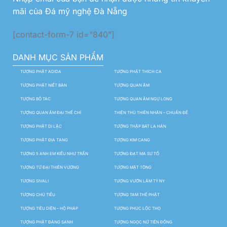
mãi của Đá mỹ nghệ Đà Nẵng
[contact-form-7 id="840"]
DANH MỤC SẢN PHẨM
TƯỢNG PHẬT ADIDA
TƯỢNG PHẬT THÍCH CA
TƯỢNG PHẬT NIẾT BÀN
TƯỢNG QUAN ÂM
TƯỢNG BỒ TÁC
TƯỢNG QUAN ÂM NGỰ LONG
TƯỢNG QUAN ÂM ĐẠI THẾ CHÍ
THIÊN THỦ THIÊN NHÃN – CHUẨN ĐỀ
TƯỢNG PHẬT DI LẶC
TƯỢNG THẬP BÁT LA HÁN
TƯỢNG PHẬT ĐỊA TẠNG
TƯỢNG KIM CANG
TƯỢNG 5 ANH EM KIỀU NHƯ TRẦN
TƯỢNG ĐẠT MA SƯ TỔ
TƯỢNG TỨ ĐẠI THIÊN VƯƠNG
TƯỢNG MẬT TÔNG
TƯỢNG SIVALI
TƯỢNG VƯỜN LÂM TỲ NY
TƯỢNG CHÚ TIỂU
TƯỢNG TAM THẾ PHẬT
TƯỢNG TIÊU DIỆN – HỘ PHÁP
TƯỢNG PHÚC LỘC THỌ
TƯỢNG PHẬT ĐẢNG SANH
TƯỢNG NGỌC NỮ TIÊN ĐỒNG