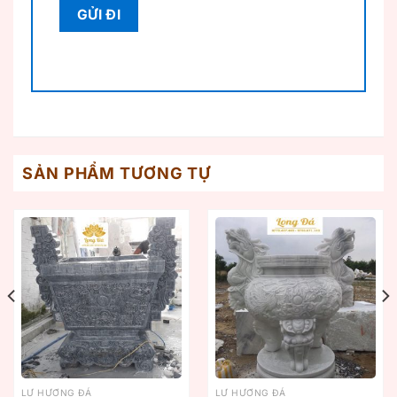
SẢN PHẨM TƯƠNG TỰ
LƯ HƯƠNG ĐÁ
LƯ HƯƠNG ĐÁ