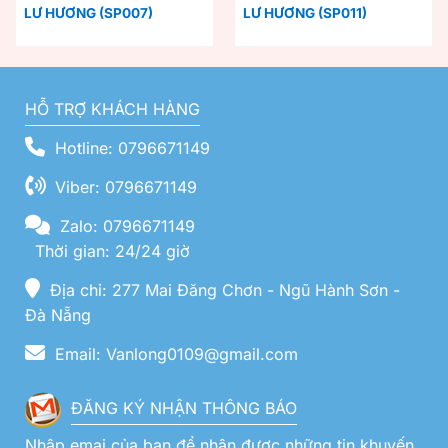
LƯ HƯƠNG (SP007)
LƯ HƯƠNG (SP011)
HỖ TRỢ KHÁCH HÀNG
Hotline: 0796671149
Viber: 0796671149
Zalo: 0796671149
Thời gian: 24/24 giờ
Địa chỉ: 277 Mai Đăng Chơn - Ngũ Hành Sơn -
Đà Nẵng
Email: Vanlong0109@gmail.com
ĐĂNG KÝ NHẬN THÔNG BÁO
Nhập emai của bạn để nhận được những tin khuyến