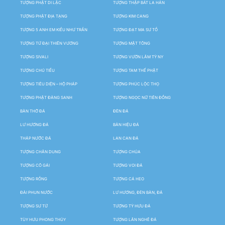
TƯỢNG PHẬT DI LẶC
TƯỢNG THẬP BÁT LA HÁN
TƯỢNG PHẬT ĐỊA TẠNG
TƯỢNG KIM CANG
TƯỢNG 5 ANH EM KIỀU NHƯ TRẦN
TƯỢNG ĐẠT MA SƯ TỔ
TƯỢNG TỨ ĐẠI THIÊN VƯƠNG
TƯỢNG MẬT TÔNG
TƯỢNG SIVALI
TƯỢNG VƯỜN LÂM TỲ NY
TƯỢNG CHÚ TIỂU
TƯỢNG TAM THẾ PHẬT
TƯỢNG TIÊU DIỆN – HỘ PHÁP
TƯỢNG PHÚC LỘC THỌ
TƯỢNG PHẬT ĐẢNG SANH
TƯỢNG NGỌC NỮ TIÊN ĐỒNG
BÀN THỜ ĐÁ
ĐÈN ĐÁ
LƯ HƯƠNG ĐÁ
BẢN HIỆU ĐÁ
THÁP NƯỚC ĐÁ
LAN CAN ĐÁ
TƯỢNG CHÂN DUNG
TƯỢNG CHÚA
TƯỢNG CÔ GÁI
TƯỢNG VOI ĐÁ
TƯỢNG RỒNG
TƯỢNG CÁ HEO
ĐÀI PHUN NƯỚC
LƯ HƯƠNG, ĐÈN BÀN, ĐÁ
TƯỢNG SƯ TỬ
TƯỢNG TỲ HƯU ĐÁ
TÙY HƯU PHONG THỦY
TƯỢNG LÂN NGHÊ ĐÁ