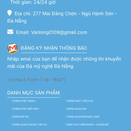
Thời gian: 24/24 giờ
Địa chỉ: 277 Mai Đăng Chơn - Ngũ Hành Sơn -
Đà Nẵng
Email: Vanlong0109@gmail.com
ĐĂNG KÝ NHẬN THÔNG BÁO
Nhập emai của bạn để nhận được những tin khuyến
mãi của Đá mỹ nghệ Đà Nẵng
[contact-form-7 id="840"]
DANH MỤC SẢN PHẨM
TƯỢNG PHẬT ADIDA
TƯỢNG PHẬT THÍCH CA
TƯỢNG PHẬT NIẾT BÀN
TƯỢNG QUAN ÂM
TƯỢNG BỒ TÁC
TƯỢNG QUAN ÂM NGỰ LONG
TƯỢNG QUAN ÂM ĐẠI THẾ CHÍ
THIÊN THỦ THIÊN NHÃN – CHUẨN ĐỀ