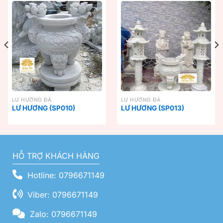
LƯ HƯƠNG ĐÁ
LƯ HƯƠNG ĐÁ
LƯ HƯƠNG (SP010)
LƯ HƯƠNG (SP013)
HỖ TRỢ KHÁCH HÀNG
Hotline: 0796671149
Viber: 0796671149
Zalo: 0796671149