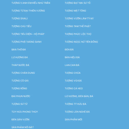
TƯỢNG 5 ANH EM KIỀU NHƯ TRẦN
TƯỢNG ĐẠT MA SƯ TỔ
TƯỢNG TỨ ĐẠI THIÊN VƯƠNG
TƯỢNG MẬT TÔNG
TƯỢNG SIVALI
TƯỢNG VƯỜN LÂM TỲ NY
TƯỢNG CHÚ TIỂU
TƯỢNG TAM THẾ PHẬT
TƯỢNG TIÊU DIỆN – HỘ PHÁP
TƯỢNG PHÚC LỘC THỌ
TƯỢNG PHẬT ĐẢNG SANH
TƯỢNG NGỌC NỮ TIÊN ĐỒNG
BÀN THỜ ĐÁ
ĐÈN ĐÁ
LƯ HƯƠNG ĐÁ
BẢN HIỆU ĐÁ
THÁP NƯỚC ĐÁ
LAN CAN ĐÁ
TƯỢNG CHÂN DUNG
TƯỢNG CHÚA
TƯỢNG CÔ GÁI
TƯỢNG VOI ĐÁ
TƯỢNG RỒNG
TƯỢNG CÁ HEO
ĐÀI PHUN NƯỚC
LƯ HƯƠNG, ĐÈN BÀN, ĐÁ
TƯỢNG SƯ TỬ
TƯỢNG TỲ HƯU ĐÁ
TÙY HƯU PHONG THỦY
TƯỢNG LÂN NGHÊ ĐÁ
ĐÈN SÂN VƯỜN
SẢN PHẨM MỚI
SẢN PHẨM NỔI BẬT