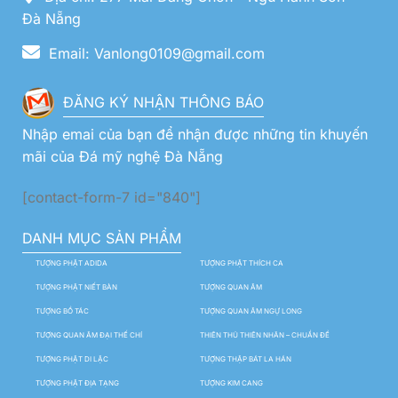
Đà Nẵng
Email: Vanlong0109@gmail.com
ĐĂNG KÝ NHẬN THÔNG BÁO
Nhập emai của bạn để nhận được những tin khuyến
mãi của Đá mỹ nghệ Đà Nẵng
[contact-form-7 id="840"]
DANH MỤC SẢN PHẨM
TƯỢNG PHẬT ADIDA
TƯỢNG PHẬT THÍCH CA
TƯỢNG PHẬT NIẾT BÀN
TƯỢNG QUAN ÂM
TƯỢNG BỒ TÁC
TƯỢNG QUAN ÂM NGỰ LONG
TƯỢNG QUAN ÂM ĐẠI THẾ CHÍ
THIÊN THỦ THIÊN NHÃN – CHUẨN ĐỀ
TƯỢNG PHẬT DI LẶC
TƯỢNG THẬP BÁT LA HÁN
TƯỢNG PHẬT ĐỊA TẠNG
TƯỢNG KIM CANG