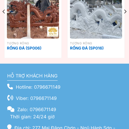
TƯỢNG RỒNG
TƯỢNG RỒNG
RỒNG ĐÁ (SP006)
RỒNG ĐÁ (SP016)
HỖ TRỢ KHÁCH HÀNG
Hotline: 0796671149
Viber: 0796671149
Zalo: 0796671149
Thời gian: 24/24 giờ
Địa chỉ: 277 Mai Đăng Chơn - Ngũ Hành Sơn -