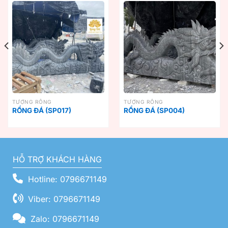
TƯỢNG RỒNG
TƯỢNG RỒNG
RỒNG ĐÁ (SP017)
RỒNG ĐÁ (SP004)
HỖ TRỢ KHÁCH HÀNG
Hotline: 0796671149
Viber: 0796671149
Zalo: 0796671149