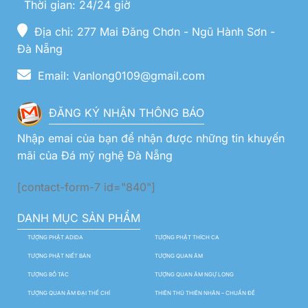
Thời gian: 24/24 giờ
Địa chỉ: 277 Mai Đăng Chơn - Ngũ Hành Sơn -
Đà Nẵng
Email: Vanlong0109@gmail.com
ĐĂNG KÝ NHẬN THÔNG BÁO
Nhập emai của bạn để nhận được những tin khuyến
mãi của Đá mỹ nghệ Đà Nẵng
[contact-form-7 id="840"]
DANH MỤC SẢN PHẨM
TƯỢNG PHẬT ADIDA
TƯỢNG PHẬT THÍCH CA
TƯỢNG PHẬT NIẾT BÀN
TƯỢNG QUAN ÂM
TƯỢNG BỒ TÁC
TƯỢNG QUAN ÂM NGỰ LONG
TƯỢNG QUAN ÂM ĐẠI THẾ CHÍ
THIÊN THỦ THIÊN NHÃN – CHUẨN ĐỀ