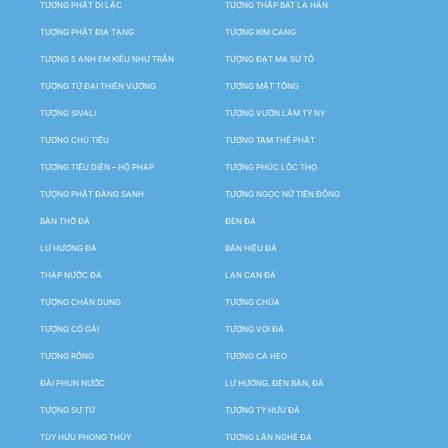
TƯỢNG PHẬT DI LẶC
TƯỢNG THẬP BÁT LA HÁN
TƯỢNG PHẬT ĐỊA TẠNG
TƯỢNG KIM CANG
TƯỢNG 5 ANH EM KIỀU NHƯ TRẦN
TƯỢNG ĐẠT MA SƯ TỔ
TƯỢNG TỨ ĐẠI THIÊN VƯƠNG
TƯỢNG MẬT TÔNG
TƯỢNG SIVALI
TƯỢNG VƯỜN LÂM TỲ NY
TƯỢNG CHÚ TIỂU
TƯỢNG TAM THẾ PHẬT
TƯỢNG TIÊU DIỆN – HỘ PHÁP
TƯỢNG PHÚC LỘC THỌ
TƯỢNG PHẬT ĐẢNG SANH
TƯỢNG NGỌC NỮ TIÊN ĐỒNG
BÀN THỜ ĐÁ
ĐÈN ĐÁ
LƯ HƯƠNG ĐÁ
BẢN HIỆU ĐÁ
THÁP NƯỚC ĐÁ
LAN CAN ĐÁ
TƯỢNG CHÂN DUNG
TƯỢNG CHÚA
TƯỢNG CÔ GÁI
TƯỢNG VOI ĐÁ
TƯỢNG RỒNG
TƯỢNG CÁ HEO
ĐÀI PHUN NƯỚC
LƯ HƯƠNG, ĐÈN BÀN, ĐÁ
TƯỢNG SƯ TỬ
TƯỢNG TỲ HƯU ĐÁ
TÙY HƯU PHONG THỦY
TƯỢNG LÂN NGHÊ ĐÁ