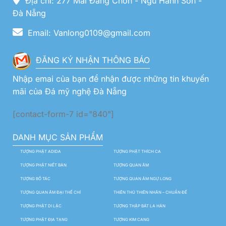
Địa chỉ: 277 Mai Đăng Chơn - Ngũ Hành Sơn -
Đà Nẵng
Email: Vanlong0109@gmail.com
ĐĂNG KÝ NHẬN THÔNG BÁO
Nhập emai của bạn để nhận được những tin khuyến
mãi của Đá mỹ nghệ Đà Nẵng
[contact-form-7 id="840"]
DANH MỤC SẢN PHẨM
TƯỢNG PHẬT ADIDA
TƯỢNG PHẬT THÍCH CA
TƯỢNG PHẬT NIẾT BÀN
TƯỢNG QUAN ÂM
TƯỢNG BỒ TÁC
TƯỢNG QUAN ÂM NGỰ LONG
TƯỢNG QUAN ÂM ĐẠI THẾ CHÍ
THIÊN THỦ THIÊN NHÃN – CHUẨN ĐỀ
TƯỢNG PHẬT DI LẶC
TƯỢNG THẬP BÁT LA HÁN
TƯỢNG PHẬT ĐỊA TẠNG
TƯỢNG KIM CANG