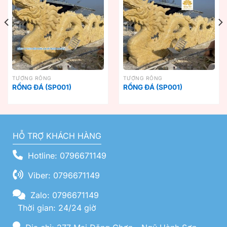
TƯỢNG RỒNG
TƯỢNG RỒNG
RỒNG ĐÁ (SP001)
RỒNG ĐÁ (SP001)
HỖ TRỢ KHÁCH HÀNG
Hotline: 0796671149
Viber: 0796671149
Zalo: 0796671149
Thời gian: 24/24 giờ