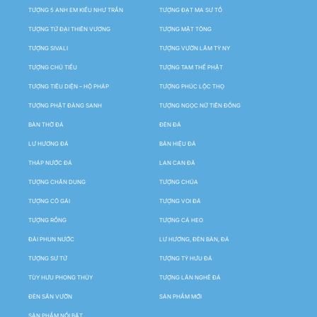
TƯỢNG 5 ANH EM KIỀU NHƯ TRẦN
TƯỢNG ĐẠT MA SƯ TỔ
TƯỢNG TỨ ĐẠI THIÊN VƯƠNG
TƯỢNG MẬT TÔNG
TƯỢNG SIVALI
TƯỢNG VƯỜN LÂM TỲ NY
TƯỢNG CHÚ TIỂU
TƯỢNG TAM THẾ PHẬT
TƯỢNG TIÊU DIỆN – HỘ PHÁP
TƯỢNG PHÚC LỘC THỌ
TƯỢNG PHẬT ĐẢNG SANH
TƯỢNG NGỌC NỮ TIÊN ĐỒNG
BÀN THỜ ĐÁ
ĐÈN ĐÁ
LƯ HƯƠNG ĐÁ
BẢN HIỆU ĐÁ
THÁP NƯỚC ĐÁ
LAN CAN ĐÁ
TƯỢNG CHÂN DUNG
TƯỢNG CHÚA
TƯỢNG CÔ GÁI
TƯỢNG VOI ĐÁ
TƯỢNG RỒNG
TƯỢNG CÁ HEO
ĐÀI PHUN NƯỚC
LƯ HƯƠNG, ĐÈN BÀN, ĐÁ
TƯỢNG SƯ TỬ
TƯỢNG TỲ HƯU ĐÁ
TÙY HƯU PHONG THỦY
TƯỢNG LÂN NGHÊ ĐÁ
ĐÈN SÂN VƯỜN
SẢN PHẨM MỚI
SẢN PHẨM NỔI BẬT