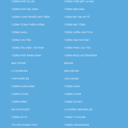
TƯỢNG PHẬT DI LẶC
TƯỢNG THẬP BÁT LA HÁN
TƯỢNG PHẬT ĐỊA TẠNG
TƯỢNG KIM CANG
TƯỢNG 5 ANH EM KIỀU NHƯ TRẦN
TƯỢNG ĐẠT MA SƯ TỔ
TƯỢNG TỨ ĐẠI THIÊN VƯƠNG
TƯỢNG MẬT TÔNG
TƯỢNG SIVALI
TƯỢNG VƯỜN LÂM TỲ NY
TƯỢNG CHÚ TIỂU
TƯỢNG TAM THẾ PHẬT
TƯỢNG TIÊU DIỆN – HỘ PHÁP
TƯỢNG PHÚC LỘC THỌ
TƯỢNG PHẬT ĐẢNG SANH
TƯỢNG NGỌC NỮ TIÊN ĐỒNG
BÀN THỜ ĐÁ
ĐÈN ĐÁ
LƯ HƯƠNG ĐÁ
BẢN HIỆU ĐÁ
THÁP NƯỚC ĐÁ
LAN CAN ĐÁ
TƯỢNG CHÂN DUNG
TƯỢNG CHÚA
TƯỢNG CÔ GÁI
TƯỢNG VOI ĐÁ
TƯỢNG RỒNG
TƯỢNG CÁ HEO
ĐÀI PHUN NƯỚC
LƯ HƯƠNG, ĐÈN BÀN, ĐÁ
TƯỢNG SƯ TỬ
TƯỢNG TỲ HƯU ĐÁ
TÙY HƯU PHONG THỦY
TƯỢNG LÂN NGHÊ ĐÁ