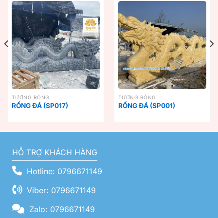
TƯỢNG RỒNG
TƯỢNG RỒNG
RỒNG ĐÁ (SP017)
RỒNG ĐÁ (SP001)
HỖ TRỢ KHÁCH HÀNG
Hotline: 0796671149
Viber: 0796671149
Zalo: 0796671149