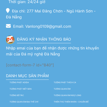
Thời gian: 24/24 giờ
Địa chỉ: 277 Mai Đăng Chơn - Ngũ Hành Sơn -
Đà Nẵng
Email: Vanlong0109@gmail.com
ĐĂNG KÝ NHẬN THÔNG BÁO
Nhập emai của bạn để nhận được những tin khuyến
mãi của Đá mỹ nghệ Đà Nẵng
[contact-form-7 id="840"]
DANH MỤC SẢN PHẨM
TƯỢNG PHẬT ADIDA
TƯỢNG PHẬT THÍCH CA
TƯỢNG PHẬT NIẾT BÀN
TƯỢNG QUAN ÂM
TƯỢNG BỒ TÁC
TƯỢNG QUAN ÂM NGỰ LONG
TƯỢNG QUAN ÂM ĐẠI THẾ CHÍ
THIÊN THỦ THIÊN NHÃN – CHUẨN ĐỀ