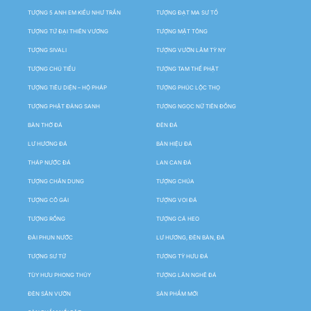
TƯỢNG 5 ANH EM KIỀU NHƯ TRẦN
TƯỢNG ĐẠT MA SƯ TỔ
TƯỢNG TỨ ĐẠI THIÊN VƯƠNG
TƯỢNG MẬT TÔNG
TƯỢNG SIVALI
TƯỢNG VƯỜN LÂM TỲ NY
TƯỢNG CHÚ TIỂU
TƯỢNG TAM THẾ PHẬT
TƯỢNG TIÊU DIỆN – HỘ PHÁP
TƯỢNG PHÚC LỘC THỌ
TƯỢNG PHẬT ĐẢNG SANH
TƯỢNG NGỌC NỮ TIÊN ĐỒNG
BÀN THỜ ĐÁ
ĐÈN ĐÁ
LƯ HƯƠNG ĐÁ
BẢN HIỆU ĐÁ
THÁP NƯỚC ĐÁ
LAN CAN ĐÁ
TƯỢNG CHÂN DUNG
TƯỢNG CHÚA
TƯỢNG CÔ GÁI
TƯỢNG VOI ĐÁ
TƯỢNG RỒNG
TƯỢNG CÁ HEO
ĐÀI PHUN NƯỚC
LƯ HƯƠNG, ĐÈN BÀN, ĐÁ
TƯỢNG SƯ TỬ
TƯỢNG TỲ HƯU ĐÁ
TÙY HƯU PHONG THỦY
TƯỢNG LÂN NGHÊ ĐÁ
ĐÈN SÂN VƯỜN
SẢN PHẨM MỚI