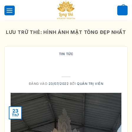
Bỏ
qua
0
nội
dung
LƯU TRỮ THẺ:
HÌNH ẢNH MẬT TÔNG ĐẸP NHẤT
TIN TỨC
NGUỒN GỐC VÀ SỰ TRUYỀN
THỪA
ĐĂNG VÀO
23/07/2022
BỞI
QUẢN TRỊ VIÊN
23
Th7