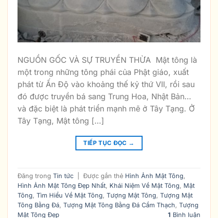
NGUỒN GỐC VÀ SỰ TRUYỀN THỪA Mật tông là
một trong những tông phái của Phật giáo, xuất
phát từ Ấn Độ vào khoảng thế kỷ thứ VII, rồi sau
đó được truyền bá sang Trung Hoa, Nhật Bản…
và đặc biệt là phát triển mạnh mẽ ở Tây Tạng. Ở
Tây Tạng, Mật tông […]
TIẾP TỤC ĐỌC
→
Đăng trong
Tin tức
|
Được gắn thẻ
Hình Ảnh Mật Tông
,
Hình Ảnh Mật Tông Đẹp Nhất
,
Khái Niệm Về Mật Tông
,
Mật
Tông
,
Tìm Hiểu Về Mật Tông
,
Tượng Mật Tông
,
Tượng Mật
Tông Bằng Đá
,
Tượng Mật Tông Bằng Đá Cẩm Thạch
,
Tượng
Mật Tông Đẹp
1
Bình luận