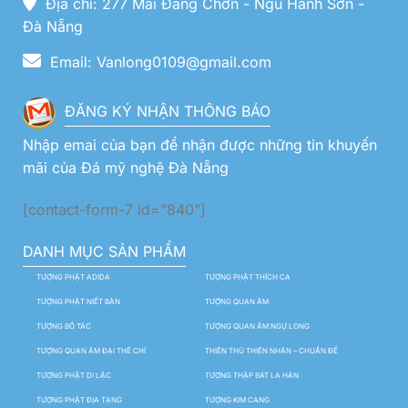
Địa chỉ: 277 Mai Đăng Chơn - Ngũ Hành Sơn -
Đà Nẵng
Email: Vanlong0109@gmail.com
ĐĂNG KÝ NHẬN THÔNG BÁO
Nhập emai của bạn để nhận được những tin khuyến
mãi của Đá mỹ nghệ Đà Nẵng
[contact-form-7 id="840"]
DANH MỤC SẢN PHẨM
TƯỢNG PHẬT ADIDA
TƯỢNG PHẬT THÍCH CA
TƯỢNG PHẬT NIẾT BÀN
TƯỢNG QUAN ÂM
TƯỢNG BỒ TÁC
TƯỢNG QUAN ÂM NGỰ LONG
TƯỢNG QUAN ÂM ĐẠI THẾ CHÍ
THIÊN THỦ THIÊN NHÃN – CHUẨN ĐỀ
TƯỢNG PHẬT DI LẶC
TƯỢNG THẬP BÁT LA HÁN
TƯỢNG PHẬT ĐỊA TẠNG
TƯỢNG KIM CANG