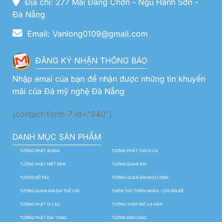
Địa chỉ: 277 Mai Đăng Chơn - Ngũ Hành Sơn -
Đà Nẵng
Email: Vanlong0109@gmail.com
ĐĂNG KÝ NHẬN THÔNG BÁO
Nhập emai của bạn để nhận được những tin khuyến
mãi của Đá mỹ nghệ Đà Nẵng
[contact-form-7 id="840"]
DANH MỤC SẢN PHẨM
TƯỢNG PHẬT ADIDA
TƯỢNG PHẬT THÍCH CA
TƯỢNG PHẬT NIẾT BÀN
TƯỢNG QUAN ÂM
TƯỢNG BỒ TÁC
TƯỢNG QUAN ÂM NGỰ LONG
TƯỢNG QUAN ÂM ĐẠI THẾ CHÍ
THIÊN THỦ THIÊN NHÃN – CHUẨN ĐỀ
TƯỢNG PHẬT DI LẶC
TƯỢNG THẬP BÁT LA HÁN
TƯỢNG PHẬT ĐỊA TẠNG
TƯỢNG KIM CANG