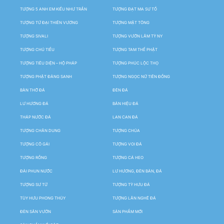
TƯỢNG 5 ANH EM KIỀU NHƯ TRẦN
TƯỢNG ĐẠT MA SƯ TỔ
TƯỢNG TỨ ĐẠI THIÊN VƯƠNG
TƯỢNG MẬT TÔNG
TƯỢNG SIVALI
TƯỢNG VƯỜN LÂM TỲ NY
TƯỢNG CHÚ TIỂU
TƯỢNG TAM THẾ PHẬT
TƯỢNG TIÊU DIỆN – HỘ PHÁP
TƯỢNG PHÚC LỘC THỌ
TƯỢNG PHẬT ĐẢNG SANH
TƯỢNG NGỌC NỮ TIÊN ĐỒNG
BÀN THỜ ĐÁ
ĐÈN ĐÁ
LƯ HƯƠNG ĐÁ
BẢN HIỆU ĐÁ
THÁP NƯỚC ĐÁ
LAN CAN ĐÁ
TƯỢNG CHÂN DUNG
TƯỢNG CHÚA
TƯỢNG CÔ GÁI
TƯỢNG VOI ĐÁ
TƯỢNG RỒNG
TƯỢNG CÁ HEO
ĐÀI PHUN NƯỚC
LƯ HƯƠNG, ĐÈN BÀN, ĐÁ
TƯỢNG SƯ TỬ
TƯỢNG TỲ HƯU ĐÁ
TÙY HƯU PHONG THỦY
TƯỢNG LÂN NGHÊ ĐÁ
ĐÈN SÂN VƯỜN
SẢN PHẨM MỚI