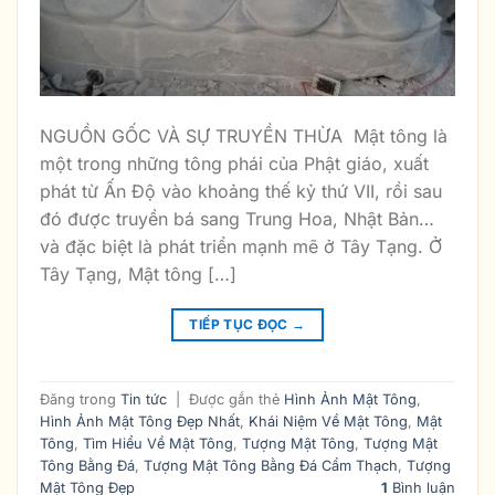
NGUỒN GỐC VÀ SỰ TRUYỀN THỪA Mật tông là
một trong những tông phái của Phật giáo, xuất
phát từ Ấn Độ vào khoảng thế kỷ thứ VII, rồi sau
đó được truyền bá sang Trung Hoa, Nhật Bản…
và đặc biệt là phát triển mạnh mẽ ở Tây Tạng. Ở
Tây Tạng, Mật tông […]
TIẾP TỤC ĐỌC
→
Đăng trong
Tin tức
|
Được gắn thẻ
Hình Ảnh Mật Tông
,
Hình Ảnh Mật Tông Đẹp Nhất
,
Khái Niệm Về Mật Tông
,
Mật
Tông
,
Tìm Hiểu Về Mật Tông
,
Tượng Mật Tông
,
Tượng Mật
Tông Bằng Đá
,
Tượng Mật Tông Bằng Đá Cẩm Thạch
,
Tượng
Mật Tông Đẹp
1
Bình luận