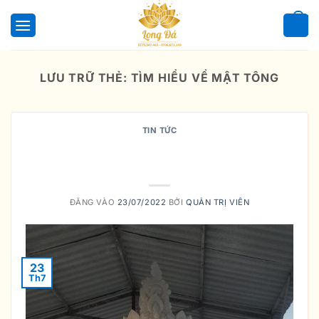
Bỏ
qua
0
nội
dung
LƯU TRỮ THẺ:
TÌM HIỂU VỀ MẬT TÔNG
TIN TỨC
NGUỒN GỐC VÀ SỰ TRUYỀN
THỪA
ĐĂNG VÀO
23/07/2022
BỞI
QUẢN TRỊ VIÊN
23
Th7