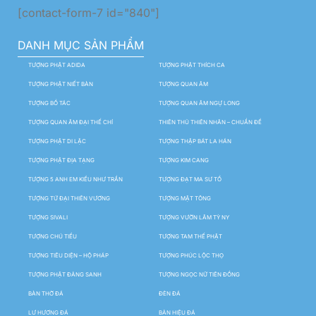
[contact-form-7 id="840"]
DANH MỤC SẢN PHẨM
TƯỢNG PHẬT ADIDA
TƯỢNG PHẬT THÍCH CA
TƯỢNG PHẬT NIẾT BÀN
TƯỢNG QUAN ÂM
TƯỢNG BỒ TÁC
TƯỢNG QUAN ÂM NGỰ LONG
TƯỢNG QUAN ÂM ĐẠI THẾ CHÍ
THIÊN THỦ THIÊN NHÃN – CHUẨN ĐỀ
TƯỢNG PHẬT DI LẶC
TƯỢNG THẬP BÁT LA HÁN
TƯỢNG PHẬT ĐỊA TẠNG
TƯỢNG KIM CANG
TƯỢNG 5 ANH EM KIỀU NHƯ TRẦN
TƯỢNG ĐẠT MA SƯ TỔ
TƯỢNG TỨ ĐẠI THIÊN VƯƠNG
TƯỢNG MẬT TÔNG
TƯỢNG SIVALI
TƯỢNG VƯỜN LÂM TỲ NY
TƯỢNG CHÚ TIỂU
TƯỢNG TAM THẾ PHẬT
TƯỢNG TIÊU DIỆN – HỘ PHÁP
TƯỢNG PHÚC LỘC THỌ
TƯỢNG PHẬT ĐẢNG SANH
TƯỢNG NGỌC NỮ TIÊN ĐỒNG
BÀN THỜ ĐÁ
ĐÈN ĐÁ
LƯ HƯƠNG ĐÁ
BẢN HIỆU ĐÁ