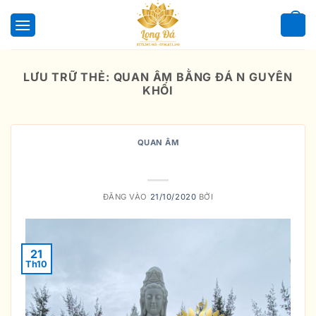
Bỏ
qua
0
nội
dung
LƯU TRỮ THẺ:
QUAN ÂM BẰNG ĐÁ N GUYÊN
KHỐI
QUAN ÂM
Tượng Quan Âm Bằng Đá
ĐĂNG VÀO
21/10/2020
BỞI
21
Th10