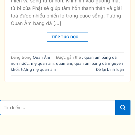
thiện và sống từ bi hơn. Khi nhìn vào gương mặt
từ bi của Phật sẽ giúp tâm hồn thanh thản và giải
toả được nhiều phiền lo trong cuộc sống. Tượng
Quan Âm bằng đá […]
TIẾP TỤC ĐỌC
→
Đăng trong
Quan Âm
|
Được gắn thẻ
. quan âm bằng đá
non nước
,
mẹ quan âm
,
quan âm
,
quan âm bằng đá n guyên
khối
,
tượng mẹ quan âm
Để lại bình luận